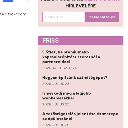
HÍRLEVELÉRE
Kép: flickr.com
FELIRATKOZOM
FRISS
5 ötlet, ha prémiumabb
kapcsolatépítést szeretnél a
partnereiddel
2026. AUGUSZTUS 6.
Hogyan építsünk számítógépet?
2026. JÚLIUS 28.
Ismerkedj meg a legjobb
webkamerákkal
2026. JÚLIUS 27.
A tetőszigetelés jelentése és szerepe
az épületeknél
2026. JÚLIUS 26.