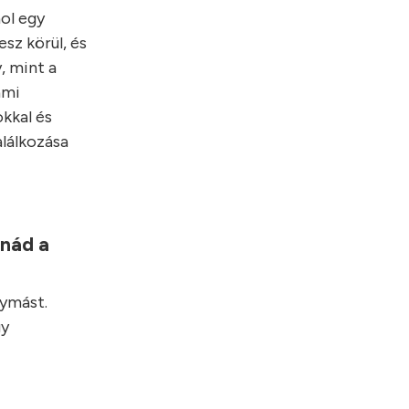
hol egy
sz körül, és
, mint a
ami
kkal és
alálkozása
lnád a
gymást.
gy