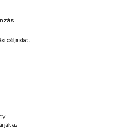
yozás
i céljaidat,
egy
rják az