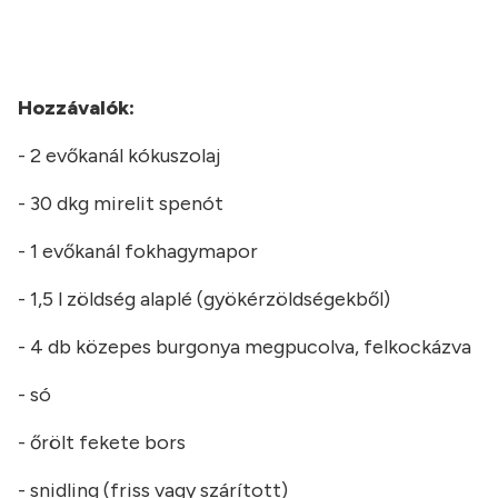
Hozzávalók:
- 2 evőkanál kókuszolaj
- 30 dkg mirelit spenót
- 1 evőkanál fokhagymapor
- 1,5 l zöldség alaplé (gyökérzöldségekből)
- 4 db közepes burgonya megpucolva, felkockázva
- só
- őrölt fekete bors
- snidling (friss vagy szárított)