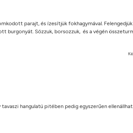
omkodott parajt, és ízesítjük fokhagymával. Felengedjük 
ott burgonyát. Sózzuk, borsozzuk, és a végén összeturm
Ké
y tavaszi hangulatú pitében pedig egyszerűen ellenállhat