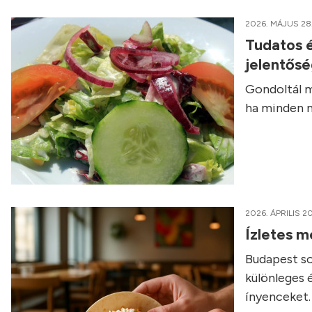
2026. MÁJUS 28
Tudatos é
jelentős
Gondoltál m
ha minden n
2026. ÁPRILIS 20
Ízletes m
Budapest so
különleges 
ínyenceket.