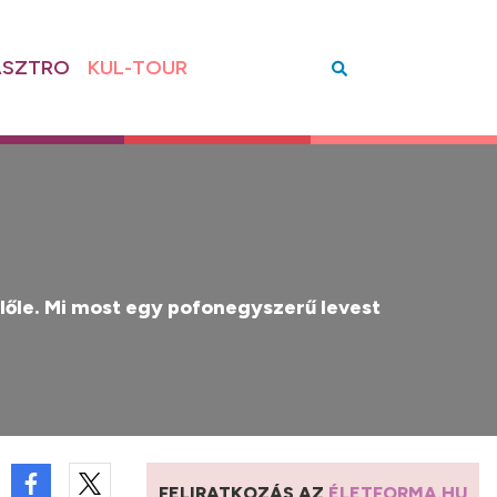
SZTRO
KUL-TOUR
előle. Mi most egy pofonegyszerű levest
FELIRATKOZÁS AZ
ÉLETFORMA.HU