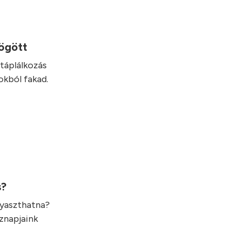
mögött
táplálkozás
okból fakad.
s?
gyaszthatna?
öznapjaink