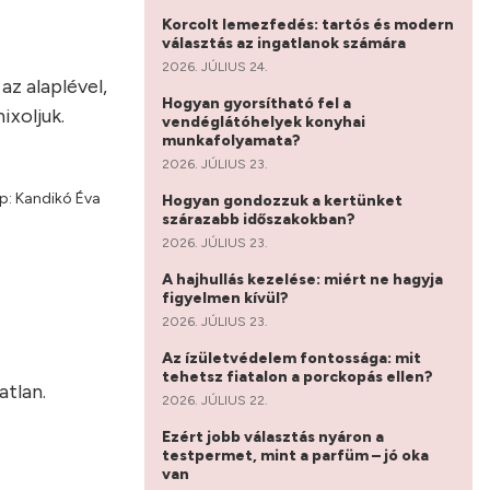
Korcolt lemezfedés: tartós és modern
választás az ingatlanok számára
2026. JÚLIUS 24.
az alaplével,
Hogyan gyorsítható fel a
ixoljuk.
vendéglátóhelyek konyhai
munkafolyamata?
2026. JÚLIUS 23.
p: Kandikó Éva
Hogyan gondozzuk a kertünket
szárazabb időszakokban?
2026. JÚLIUS 23.
A hajhullás kezelése: miért ne hagyja
figyelmen kívül?
2026. JÚLIUS 23.
Az ízületvédelem fontossága: mit
tehetsz fiatalon a porckopás ellen?
atlan.
2026. JÚLIUS 22.
Ezért jobb választás nyáron a
testpermet, mint a parfüm – jó oka
van