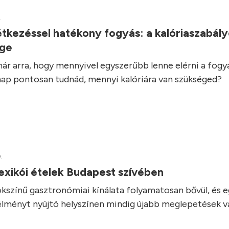
.
tkezéssel hatékony fogyás: a kalóriaszabál
ége
ár arra, hogy mennyivel egyszerűbb lenne elérni a fogyás
ap pontosan tudnád, mennyi kalóriára van szükséged?
.
exikói ételek Budapest szívében
kszínű gasztronómiai kínálata folyamatosan bővül, és 
élményt nyújtó helyszínen mindig újabb meglepetések vá