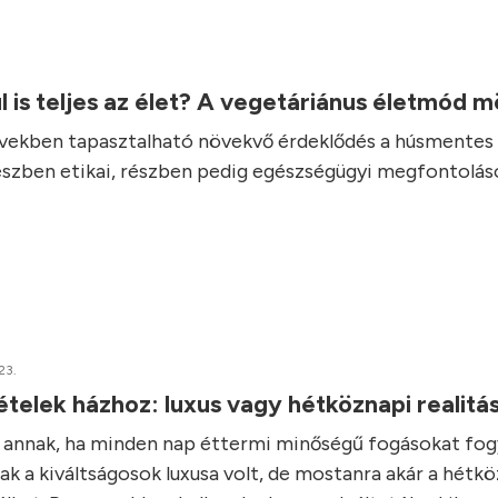
l is teljes az élet? A vegetáriánus életmód 
vekben tapasztalható növekvő érdeklődés a húsmentes 
részben etikai, részben pedig egészségügyi megfontolás
23.
elek házhoz: luxus vagy hétköznapi realitá
e annak, ha minden nap éttermi minőségű fogásokat fo
ak a kiváltságosok luxusa volt, de mostanra akár a hétk