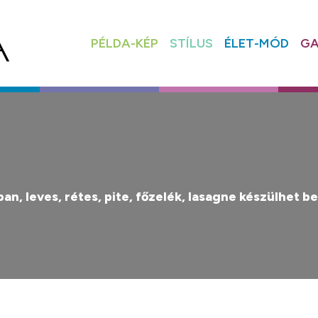
PÉLDA-KÉP
STÍLUS
ÉLET-MÓD
GA
n, leves, rétes, pite, főzelék, lasagne készülhet b