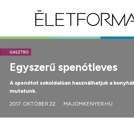
GASZTRO
Egyszerű spenótleves
A spenótot sokoldalúan használhatjuk a konyhába
mutatunk.
2017. OKTÓBER 22.
MAJOMKENYER.HU