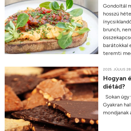
Gondoltál má
hosszú héte
ínycsikland
brunch, nem
összekapcso
barátokkal e
teremti meg
2025. JÚLIUS 28
Hogyan é
diétád?
Sokan úgy v
Gyakran hall
mondjanak a