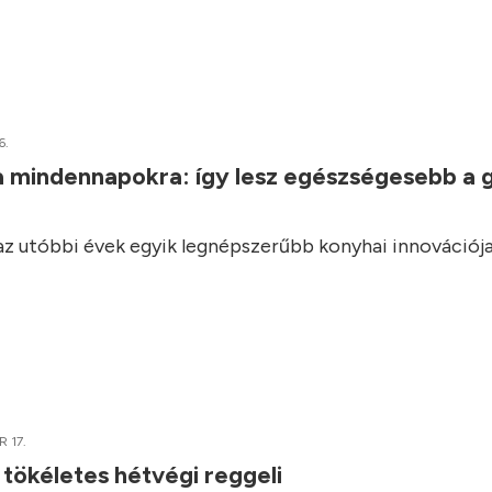
6.
a mindennapokra: így lesz egészségesebb a 
 az utóbbi évek egyik legnépszerűbb konyhai innovációja
 17.
 tökéletes hétvégi reggeli