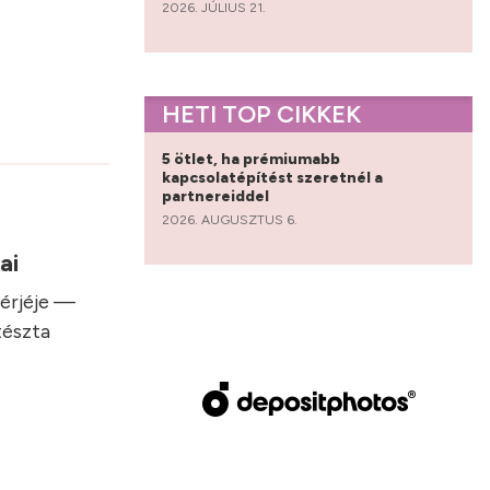
2026. JÚLIUS 21.
HETI TOP CIKKEK
5 ötlet, ha prémiumabb
kapcsolatépítést szeretnél a
partnereiddel
2026. AUGUSZTUS 6.
sai
hérjéje —
tészta