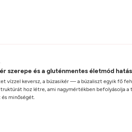
.
kér szerepe és a gluténmentes életmód hatá
et vízzel keversz, a búzasikér — a búzaliszt egyik fő fe
struktúrát hoz létre, ami nagymértékben befolyásolja a 
 és minőségét.