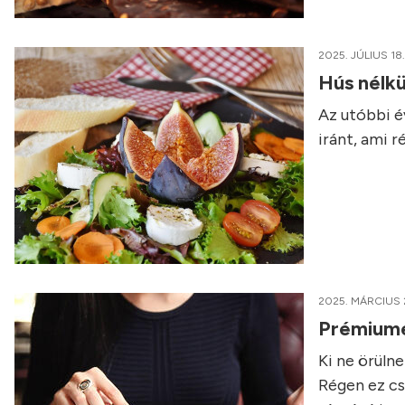
2025. JÚLIUS 18.
Hús nélkü
Az utóbbi é
iránt, ami 
2025. MÁRCIUS 
Prémiumét
Ki ne örüln
Régen ez cs