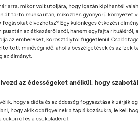
r arra, mikor volt utoljára, hogy igazán kipihentél vala
n át tartó munka után, miközben gyönyörű környezet ve
ó fogásokat élvezhetsz? Egy különleges étkezési élmény
 pusztán az étkezésről szól, hanem egyfajta rituáléról, 
lja az embereket, korosztálytól függetlenül. Családtago
ltöltött minőségi idő, ahol a beszélgetések és az ízek t
 az élményt.
.
lvezd az édességeket anélkül, hogy szabotá
élik, hogy a diéta és az édesség fogyasztása kizárják e
ani, hogy akik odafigyelnek a táplálkozásukra, le kell ho
 cukorról és a csokoládéról.