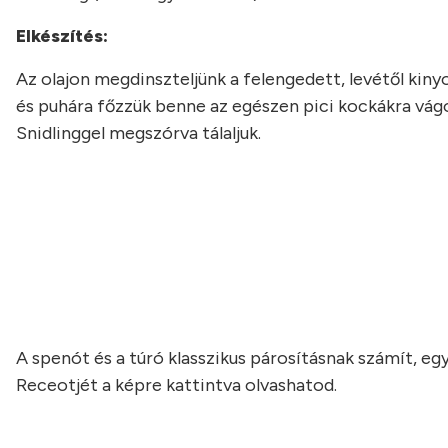
Elkészítés:
Az olajon megdinszteljünk a felengedett, levétől kiny
és puhára főzzük benne az egészen pici kockákra vág
Snidlinggel megszórva tálaljuk.
A spenót és a túró klasszikus párosításnak számít, eg
Receotjét a képre kattintva olvashatod.