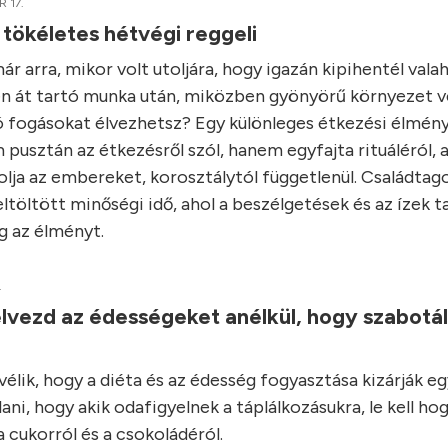
 17.
 tökéletes hétvégi reggeli
r arra, mikor volt utoljára, hogy igazán kipihentél vala
n át tartó munka után, miközben gyönyörű környezet ve
ó fogásokat élvezhetsz? Egy különleges étkezési élmény
 pusztán az étkezésről szól, hanem egyfajta rituáléról, 
lja az embereket, korosztálytól függetlenül. Családtago
ltöltött minőségi idő, ahol a beszélgetések és az ízek t
 az élményt.
.
lvezd az édességeket anélkül, hogy szabotá
élik, hogy a diéta és az édesség fogyasztása kizárják e
ani, hogy akik odafigyelnek a táplálkozásukra, le kell ho
 cukorról és a csokoládéról.