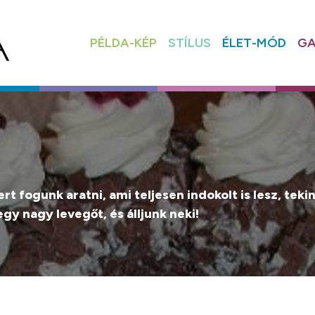
PÉLDA-KÉP
STÍLUS
ÉLET-MÓD
GA
kert fogunk aratni, ami teljesen indokolt is lesz, t
y nagy levegőt, és álljunk neki!