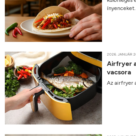
különleges 
ínyenceket.
2026. JANUÁR 2
Airfryer 
vacsora
Az airfryer