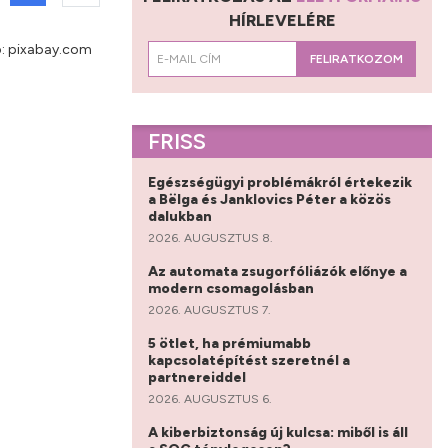
HÍRLEVELÉRE
: pixabay.com
FELIRATKOZOM
FRISS
Egészségügyi problémákról értekezik
a Bëlga és Janklovics Péter a közös
dalukban
2026. AUGUSZTUS 8.
Az automata zsugorfóliázók előnye a
modern csomagolásban
2026. AUGUSZTUS 7.
5 ötlet, ha prémiumabb
kapcsolatépítést szeretnél a
partnereiddel
2026. AUGUSZTUS 6.
A kiberbiztonság új kulcsa: miből is áll