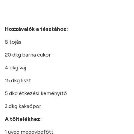
Hozzávalók a tésztához:
8 tojás
20 dkg barna cukor
4 dkg vaj
15 dkg liszt
5 dkg étkezési keményítő
3 dkg kakaópor
A töltelékhez
:
1 üveg meggybefőtt