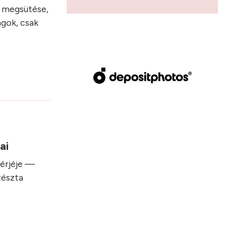
k megsütése,
ngok, csak
sai
hérjéje —
tészta