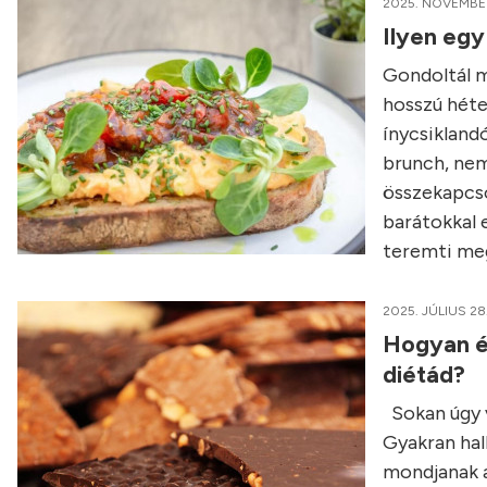
2025. NOVEMBER
Ilyen egy
Gondoltál má
hosszú héte
ínycsikland
brunch, nem
összekapcso
barátokkal e
teremti meg
2025. JÚLIUS 28
Hogyan é
diétád?
Sokan úgy v
Gyakran hall
mondjanak a