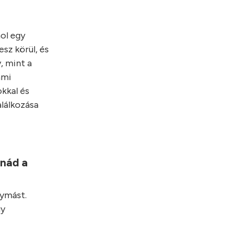
hol egy
sz körül, és
, mint a
ami
kkal és
alálkozása
lnád a
gymást.
gy