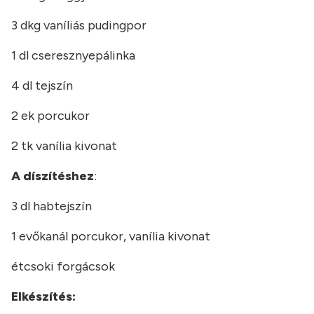
3 dkg vaníliás pudingpor
1 dl cseresznyepálinka
4 dl tejszín
2 ek porcukor
2 tk vanília kivonat
A díszítéshez
:
3 dl habtejszín
1 evőkanál porcukor, vanília kivonat
étcsoki forgácsok
Elkészítés: