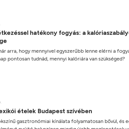
.
tkezéssel hatékony fogyás: a kalóriaszabál
ége
ár arra, hogy mennyivel egyszerűbb lenne elérni a fogyás
ap pontosan tudnád, mennyi kalóriára van szükséged?
.
exikói ételek Budapest szívében
kszínű gasztronómiai kínálata folyamatosan bővül, és 