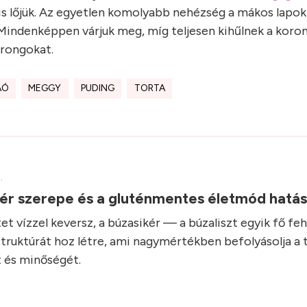
i is lőjük. Az egyetlen komolyabb nehézség a mákos lapo
. Mindenképpen várjuk meg, míg teljesen kihűlnek a koro
orongokat.
AÓ
MEGGY
PUDING
TORTA
.
kér szerepe és a gluténmentes életmód hatá
et vízzel keversz, a búzasikér — a búzaliszt egyik fő fe
struktúrát hoz létre, ami nagymértékben befolyásolja a 
 és minőségét.