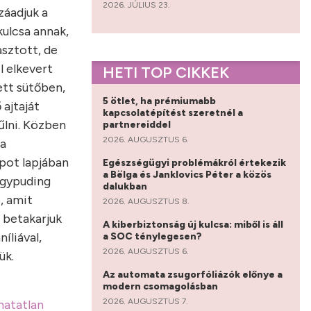
2026. JÚLIUS 23.
záadjuk a
kulcsa annak,
asztott, de
l elkevert
HETI TOP CIKKEK
ett sütőben,
5 ötlet, ha prémiumabb
ajtaját
kapcsolatépítést szeretnél a
űlni. Közben
partnereiddel
2026. AUGUSZTUS 6.
 a
apot lapjában
Egészségügyi problémákról értekezik
a Bëlga és Janklovics Péter a közös
ggypuding
dalukban
, amit
2026. AUGUSZTUS 8.
 betakarjuk
A kiberbiztonság új kulcsa: miből is áll
íliával,
a SOC ténylegesen?
2026. AUGUSZTUS 6.
ük.
Az automata zsugorfóliázók előnye a
modern csomagolásban
2026. AUGUSZTUS 7.
hatatlan