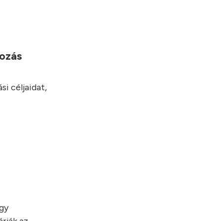
yozás
i céljaidat,
egy