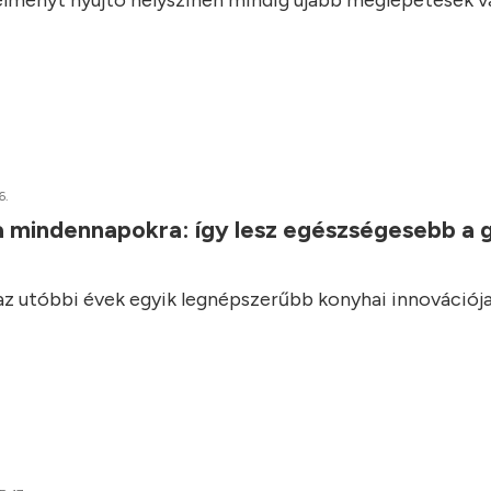
élményt nyújtó helyszínen mindig újabb meglepetések vá
6.
a mindennapokra: így lesz egészségesebb a 
 az utóbbi évek egyik legnépszerűbb konyhai innovációja