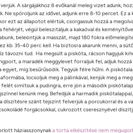
verjük. A sárgájákhoz 8 evőkanál meleg vizet adunk, hoz
 Ne spóroljunk az idővel, adjunk erre 8-10 percet. Ez a 
or ezt az állapotot elértük, csorgassuk hozzá a megolv
fehérjét, végül beleszitáljuk a kakaóval és keményítőve
zabunk, beleöntjük a masszát, majd 180 fokra előmelegít
kb. 35-40 perc kell. Ha biztosra akarunk menni, a sütő 
őz távozni tud. Ha megsült a piskóta, rácson hagyjuk kih
dingport, a maradék meggylevet forraljuk fel, adjuk hozzá
a egyet, míg besűrűsödik. Tegyük félre hűlni. A piskótal
rtaformába, locsoljuk meg a pálinkával, kenjük meg a me
 felét simítsuk a pudingra, erre jön a második piskótalap
jszínnel kenünk meg. Befedjük a harmadik piskótalappal,
a díszítésre szánt tejszínt felverjük a porcukorral és a van
t csokoládé forgácsokkal, cukrozott cseresznyével díszítj
korlott háziasszonynak
a torta elkészítése nem megugor