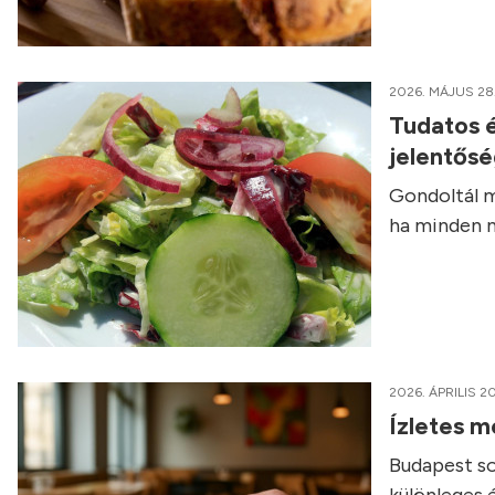
2026. MÁJUS 28
Tudatos é
jelentős
Gondoltál m
ha minden n
2026. ÁPRILIS 20
Ízletes m
Budapest so