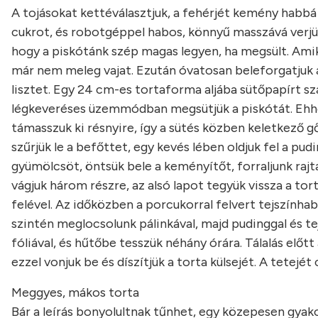
A tojásokat kettéválasztjuk, a fehérjét kemény habbá 
cukrot, és robotgéppel habos, könnyű masszává verjük.
hogy a piskótánk szép magas legyen, ha megsült. Amik
már nem meleg vajat. Ezután óvatosan beleforgatjuk a 
lisztet. Egy 24 cm-es tortaforma aljába sütőpapírt s
légkeveréses üzemmódban megsütjük a piskótát. Ehhez 
támasszuk ki résnyire, így a sütés közben keletkező g
szűrjük le a befőttet, egy kevés lében oldjuk fel a pu
gyümölcsöt, öntsük bele a keményítőt, forraljunk rajt
vágjuk három részre, az alsó lapot tegyük vissza a to
felével. Az időközben a porcukorral felvert tejszínhab
szintén meglocsolunk pálinkával, majd pudinggal és te
fóliával, és hűtőbe tesszük néhány órára. Tálalás előtt 
ezzel vonjuk be és díszítjük a torta külsejét. A tetejé
Meggyes, mákos torta
Bár a leírás bonyolultnak tűnhet, egy közepesen gya