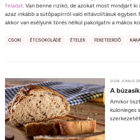
feladat
. Van benne rizikó, de azokat most mindjárt k
azaz inkább a sütőpapírról való eltávolításuk egyben
akkor van esélyünk törés nélkül pakolgatni a mákos k
CSOKI
ÉTCSOKOLÁDÉ
ÉTELEK
FEKETEERDŐ
KAK
2026. JÚNIUS 25
A búzasi
Amikor liszt
különleges 
szerkezetét