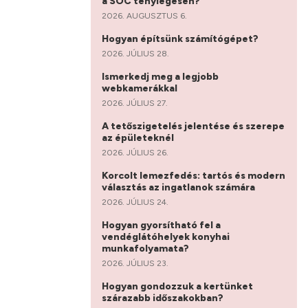
a SOC ténylegesen?
2026. AUGUSZTUS 6.
Hogyan építsünk számítógépet?
2026. JÚLIUS 28.
Ismerkedj meg a legjobb
webkamerákkal
2026. JÚLIUS 27.
A tetőszigetelés jelentése és szerepe
az épületeknél
2026. JÚLIUS 26.
Korcolt lemezfedés: tartós és modern
választás az ingatlanok számára
2026. JÚLIUS 24.
Hogyan gyorsítható fel a
vendéglátóhelyek konyhai
munkafolyamata?
2026. JÚLIUS 23.
Hogyan gondozzuk a kertünket
szárazabb időszakokban?