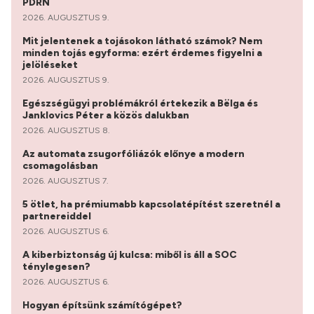
PDRN
2026. AUGUSZTUS 9.
Mit jelentenek a tojásokon látható számok? Nem
minden tojás egyforma: ezért érdemes figyelni a
jelöléseket
2026. AUGUSZTUS 9.
Egészségügyi problémákról értekezik a Bëlga és
Janklovics Péter a közös dalukban
2026. AUGUSZTUS 8.
Az automata zsugorfóliázók előnye a modern
csomagolásban
2026. AUGUSZTUS 7.
5 ötlet, ha prémiumabb kapcsolatépítést szeretnél a
partnereiddel
2026. AUGUSZTUS 6.
A kiberbiztonság új kulcsa: miből is áll a SOC
ténylegesen?
2026. AUGUSZTUS 6.
Hogyan építsünk számítógépet?