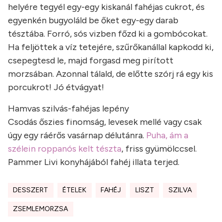
helyére tegyél egy-egy kiskanál fahéjas cukrot, és
egyenkén bugyoláld be őket egy-egy darab
tésztába. Forró, sós vizben főzd ki a gombócokat.
Ha feljöttek a víz tetejére, szűrőkanállal kapkodd ki,
csepegtesd le, majd forgasd meg pirított
morzsában. Azonnal tálald, de előtte szórj rá egy kis
porcukrot! Jó étvágyat!
Hamvas szilvás-fahéjas lepény
Csodás őszies finomság, levesek mellé vagy csak
úgy egy ráérős vasárnap délutánra.
Puha, ám a
szélein roppanós kelt tészta
, friss gyümölccsel.
Pammer Livi konyhájából fahéj illata terjed.
DESSZERT
ÉTELEK
FAHÉJ
LISZT
SZILVA
ZSEMLEMORZSA