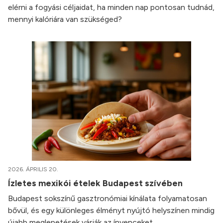
elérni a fogyási céljaidat, ha minden nap pontosan tudnád,
mennyi kalóriára van szükséged?
2026. ÁPRILIS 20.
Ízletes mexikói ételek Budapest szívében
Budapest sokszínű gasztronómiai kínálata folyamatosan
bővül, és egy különleges élményt nyújtó helyszínen mindig
újabb meglepetések várják az ínyenceket.