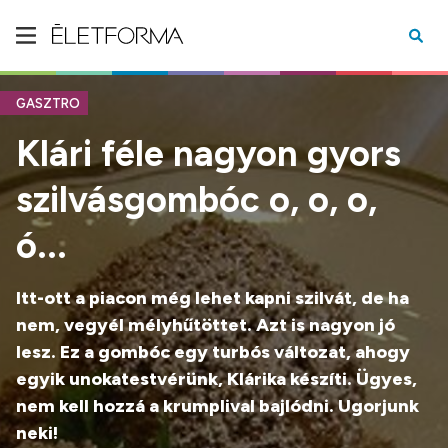
GASZTRO
Klári féle nagyon gyors
szilvásgombóc o, o, o,
ó...
Itt-ott a piacon még lehet kapni szilvát, de ha
nem, vegyél mélyhűtöttet. Azt is nagyon jó
lesz. Ez a gombóc egy turbós változat, ahogy
egyik unokatestvérünk, Klárika készíti. Ügyes,
nem kell hozzá a krumplival bajlódni. Ugorjunk
neki!