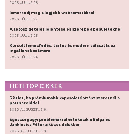
2026. JÚLIUS 28.
Ismerkedj meg a legjobb webkamerákkal
2026. JÚLIUS 27.
A tetőszigetelés jelentése és szerepe az épületeknél
2026. JÚLIUS 26.
Korcolt lemezfedés: tartós és modern választás az
ingatlanok számára
2026. JÚLIUS 24.
HETI TOP CIKKEK
5 ötlet, ha prémiumabb kapcsolatépítést szeretnél a
partnereiddel
2026. AUGUSZTUS 6.
Egészségügyi problémákról értekezik a Bëlga és
Janklovics Péter a közös dalukban
2026. AUGUSZTUS 8.