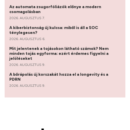
Az automata zsugorfóliázók előnye a modern
csomagolásban
2026. AUGUSZTUS 7.
A kiberbiztonság új kulcsa: miből is áll a SOC
ténylegesen?
2026. AUGUSZTUS 6.
Mit jelentenek a tojásokon látható számok? Nem
minden tojás egyforma: ezért érdemes figyelni a
jelöléseket
2026. AUGUSZTUS 9.
A bőrápolás új korszakát hozza el a longevity és a
PDRN
2026. AUGUSZTUS 9.