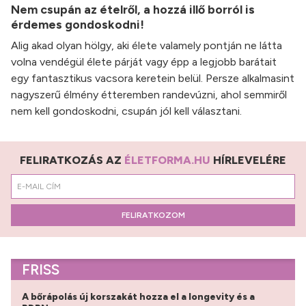
Nem csupán az ételről, a hozzá illő borról is
érdemes gondoskodni!
Alig akad olyan hölgy, aki élete valamely pontján ne látta
volna vendégül élete párját vagy épp a legjobb barátait
egy fantasztikus vacsora keretein belül. Persze alkalmasint
nagyszerű élmény étteremben randevúzni, ahol semmiről
nem kell gondoskodni, csupán jól kell választani.
FELIRATKOZÁS AZ
ÉLETFORMA.HU
HÍRLEVELÉRE
FELIRATKOZOM
FRISS
A bőrápolás új korszakát hozza el a longevity és a