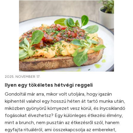
2025. NOVEMBER 17.
Ilyen egy tökéletes hétvégi reggeli
Gondoltál már arra, mikor volt utoljára, hogy igazán
kipihentél valahol egy hosszú héten át tartó munka után,
miközben gyönyörű környezet vesz körül, és ínycsiklandó
fogásokat élvezhetsz? Egy különleges étkezési élmény,
mint a brunch, nem pusztán az étkezésről szól, hanem
egyfajta rituáléról, ami összekapcsolja az embereket,