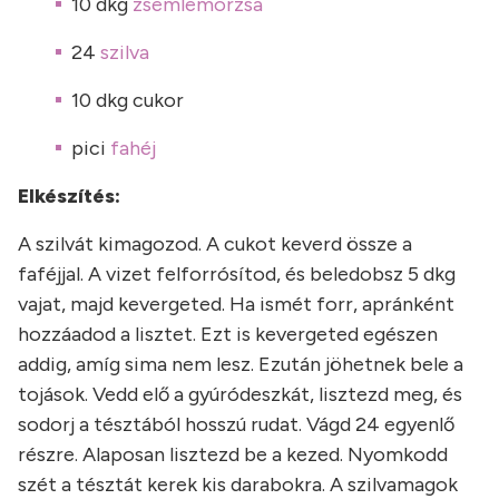
10 dkg
zsemlemorzsa
24
szilva
10 dkg cukor
pici
fahéj
Elkészítés:
A szilvát kimagozod. A cukot keverd össze a
faféjjal. A vizet felforrósítod, és beledobsz 5 dkg
vajat, majd kevergeted. Ha ismét forr, apránként
hozzáadod a lisztet. Ezt is kevergeted egészen
addig, amíg sima nem lesz. Ezután jöhetnek bele a
tojások. Vedd elő a gyúródeszkát, lisztezd meg, és
sodorj a tésztából hosszú rudat. Vágd 24 egyenlő
részre. Alaposan lisztezd be a kezed. Nyomkodd
szét a tésztát kerek kis darabokra. A szilvamagok