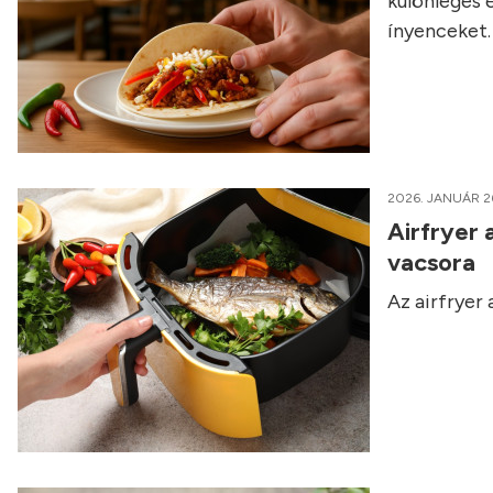
különleges 
ínyenceket.
2026. JANUÁR 2
Airfryer 
vacsora
Az airfryer