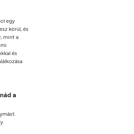
hol egy
sz körül, és
, mint a
ami
kkal és
alálkozása
lnád a
gymást.
gy