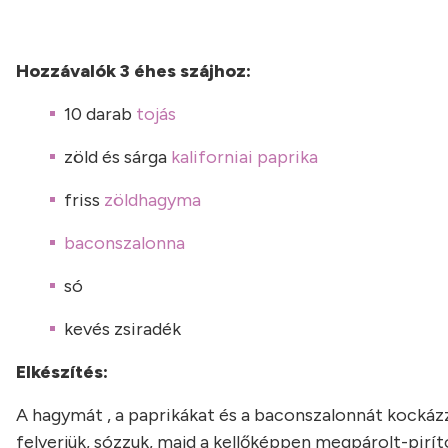
Hozzávalók 3 éhes szájhoz:
10 darab
tojás
zöld és sárga
kaliforniai paprika
friss
zöldhagyma
baconszalonna
só
kevés zsiradék
Elkészítés:
A hagymát , a paprikákat és a baconszalonnát kockázz
felverjük, sózzuk, majd a kellőképpen megpárolt-pirí