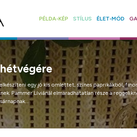
PÉLDA-KÉP
STÍLUS
ÉLET-MÓD
GA
 hétvégére
n elkészíteni egy jó kis omlettet, színes paprikákból, f
nknek. Pammer Líviánál elmaradhatatlan része a reggelik
vasárnapnak…