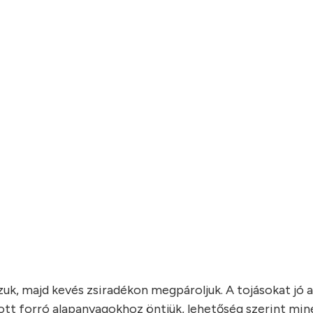
uk, majd kevés zsiradékon megpároljuk. A tojásokat jó 
tott forró alapanyagokhoz öntjük, lehetőség szerint min