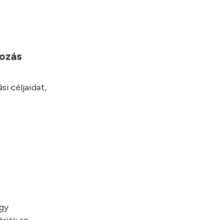
yozás
i céljaidat,
egy