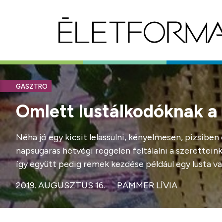
GASZTRO
Omlett lustálkodóknak a
Néha jó egy kicsit lelassulni, kényelmesen, pizsibe
napsugaras hétvégi reggelen feltálalni a szerettei
így együtt pedig remek kezdése például egy lusta 
2019. AUGUSZTUS 16.
PAMMER LÍVIA