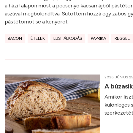
a házi! alapon most a pecsenye kacsamájból pástétom
aszúval megbolondítva. Sütöttem hozzá egy zabos gyö
pástétomot se a kenyeret.
BACON
ÉTELEK
LUSTÁLKODÁS
PAPRIKA
REGGELI
2026. JÚNIUS 25
A búzasi
Amikor liszt
különleges 
szerkezetét