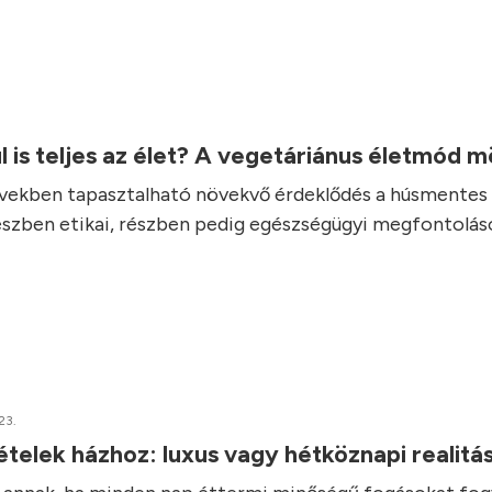
l is teljes az élet? A vegetáriánus életmód 
vekben tapasztalható növekvő érdeklődés a húsmentes 
részben etikai, részben pedig egészségügyi megfontolás
23.
elek házhoz: luxus vagy hétköznapi realitá