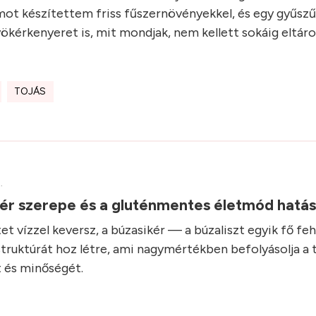
ot készítettem friss fűszernövényekkel, és egy gyűszűn
kérkenyeret is, mit mondjak, nem kellett sokáig eltár
TOJÁS
.
kér szerepe és a gluténmentes életmód hatá
et vízzel keversz, a búzasikér — a búzaliszt egyik fő fe
struktúrát hoz létre, ami nagymértékben befolyásolja a 
 és minőségét.