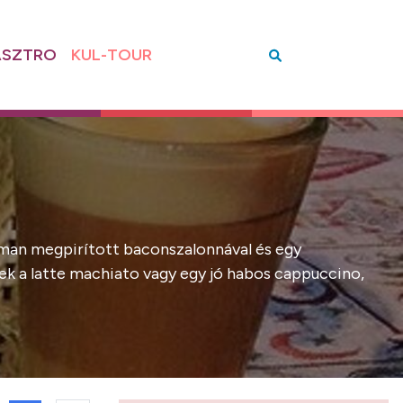
SZTRO
KUL-TOUR
inoman megpirított baconszalonnával és egy
nek a latte machiato vagy egy jó habos cappuccino,