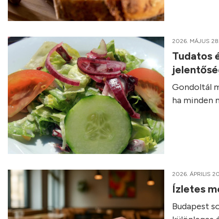
2026. MÁJUS 28
Tudatos é
jelentős
Gondoltál m
ha minden n
2026. ÁPRILIS 20
Ízletes m
Budapest so