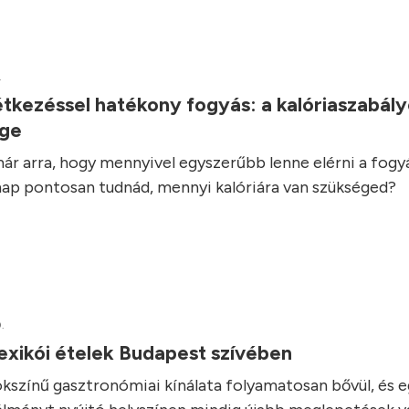
.
tkezéssel hatékony fogyás: a kalóriaszabál
ége
ár arra, hogy mennyivel egyszerűbb lenne elérni a fogyás
ap pontosan tudnád, mennyi kalóriára van szükséged?
.
exikói ételek Budapest szívében
kszínű gasztronómiai kínálata folyamatosan bővül, és 