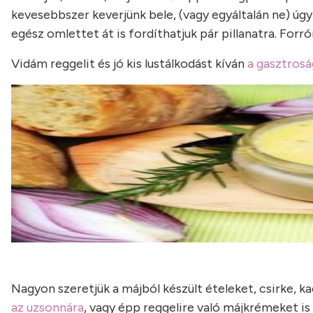
kevesebbszer keverjünk bele, (vagy egyáltalán ne) ú
egész omlettet át is fordíthatjuk pár pillanatra. Forrón
Vidám reggelit és jó kis lustálkodást kíván
a gasztrosá
Nagyon szeretjük a májból készült ételeket, csirke, ka
az uzsonnára
, vagy épp reggelire való májkrémeket i