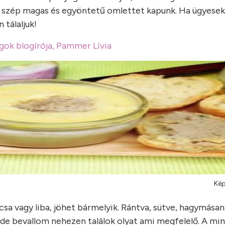
gy szép magas és egyöntetű omlettet kapunk. Ha ügyesek
 tálaljuk!
gok blogírója, Pammer Lívia
Kép
csa vagy liba, jöhet bármelyik. Rántva, sütve, hagymásan
s de bevallom nehezen találok olyat ami megfelelő. A mi