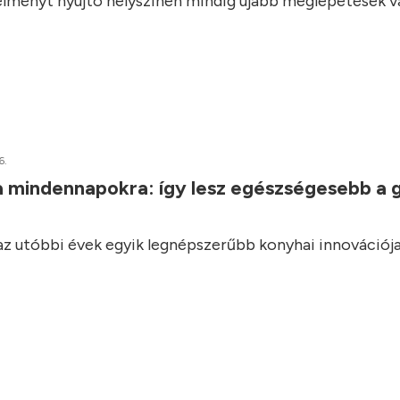
élményt nyújtó helyszínen mindig újabb meglepetések vá
6.
a mindennapokra: így lesz egészségesebb a 
 az utóbbi évek egyik legnépszerűbb konyhai innovációja