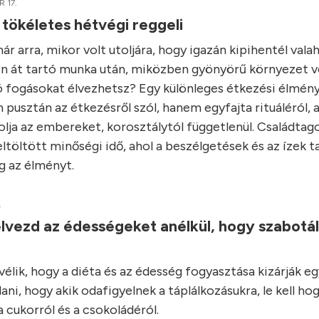
 17.
 tökéletes hétvégi reggeli
r arra, mikor volt utoljára, hogy igazán kipihentél vala
n át tartó munka után, miközben gyönyörű környezet ve
ó fogásokat élvezhetsz? Egy különleges étkezési élmény
 pusztán az étkezésről szól, hanem egyfajta rituáléról, 
lja az embereket, korosztálytól függetlenül. Családtago
ltöltött minőségi idő, ahol a beszélgetések és az ízek t
 az élményt.
.
lvezd az édességeket anélkül, hogy szabotá
élik, hogy a diéta és az édesség fogyasztása kizárják e
ani, hogy akik odafigyelnek a táplálkozásukra, le kell ho
 cukorról és a csokoládéról.