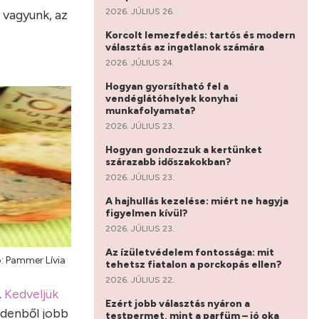
2026. JÚLIUS 26.
 vagyunk, az
Korcolt lemezfedés: tartós és modern
választás az ingatlanok számára
2026. JÚLIUS 24.
Hogyan gyorsítható fel a
vendéglátóhelyek konyhai
munkafolyamata?
2026. JÚLIUS 23.
Hogyan gondozzuk a kertünket
szárazabb időszakokban?
2026. JÚLIUS 23.
A hajhullás kezelése: miért ne hagyja
figyelmen kívül?
2026. JÚLIUS 23.
Az ízületvédelem fontossága: mit
: Pammer Lívia
tehetsz fiatalon a porckopás ellen?
2026. JÚLIUS 22.
.
Kedveljük
Ezért jobb választás nyáron a
ndenből jobb
testpermet, mint a parfüm – jó oka