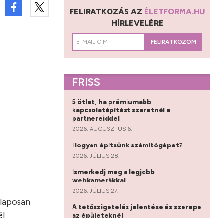
FELIRATKOZÁS AZ
ÉLETFORMA.HU
HÍRLEVELÉRE
FELIRATKOZOM
FRISS
5 ötlet, ha prémiumabb
kapcsolatépítést szeretnél a
partnereiddel
2026. AUGUSZTUS 6.
Hogyan építsünk számítógépet?
2026. JÚLIUS 28.
Ismerkedj meg a legjobb
webkamerákkal
2026. JÚLIUS 27.
alaposan
A tetőszigetelés jelentése és szerepe
él
az épületeknél