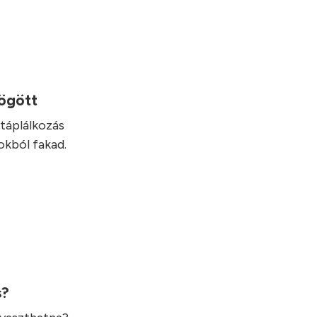
mögött
táplálkozás
okból fakad.
s?