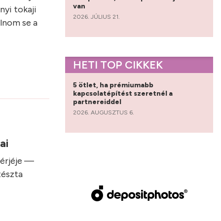
van
yi tokaji
2026. JÚLIUS 21.
olnom se a
HETI TOP CIKKEK
5 ötlet, ha prémiumabb
kapcsolatépítést szeretnél a
partnereiddel
2026. AUGUSZTUS 6.
sai
hérjéje —
tészta