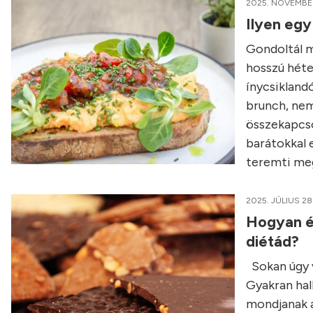
2025. NOVEMBER
Ilyen egy
Gondoltál má
hosszú héte
ínycsikland
brunch, nem
összekapcso
barátokkal e
teremti meg
2025. JÚLIUS 28
Hogyan é
diétád?
Sokan úgy v
Gyakran hall
mondjanak a