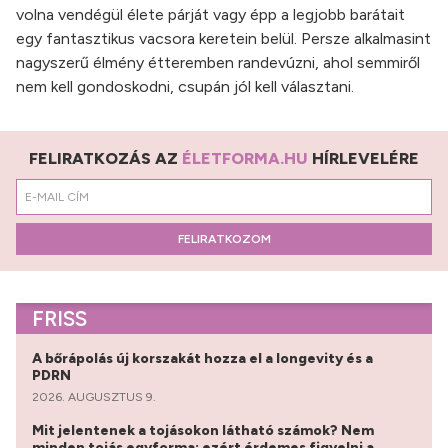
volna vendégül élete párját vagy épp a legjobb barátait
egy fantasztikus vacsora keretein belül. Persze alkalmasint
nagyszerű élmény étteremben randevúzni, ahol semmiről
nem kell gondoskodni, csupán jól kell választani.
FELIRATKOZÁS AZ
ÉLETFORMA.HU
HÍRLEVELÉRE
FELIRATKOZOM
FRISS
A bőrápolás új korszakát hozza el a longevity és a
PDRN
2026. AUGUSZTUS 9.
Mit jelentenek a tojásokon látható számok? Nem
minden tojás egyforma: ezért érdemes figyelni a