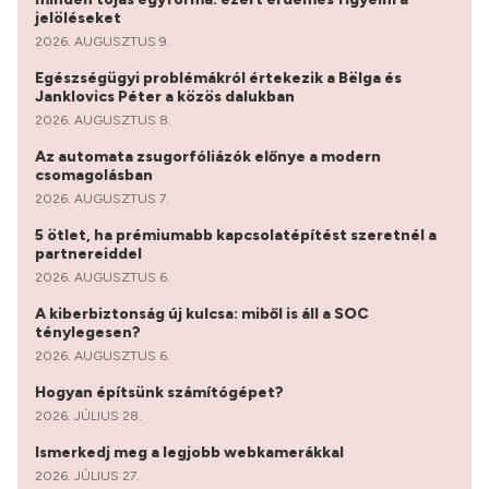
jelöléseket
2026. AUGUSZTUS 9.
Egészségügyi problémákról értekezik a Bëlga és
Janklovics Péter a közös dalukban
2026. AUGUSZTUS 8.
Az automata zsugorfóliázók előnye a modern
csomagolásban
2026. AUGUSZTUS 7.
5 ötlet, ha prémiumabb kapcsolatépítést szeretnél a
partnereiddel
2026. AUGUSZTUS 6.
A kiberbiztonság új kulcsa: miből is áll a SOC
ténylegesen?
2026. AUGUSZTUS 6.
Hogyan építsünk számítógépet?
2026. JÚLIUS 28.
Ismerkedj meg a legjobb webkamerákkal
2026. JÚLIUS 27.