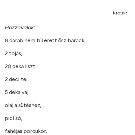
Kép:sxc
Hozzávalók
:
8 darab nem túl érett őszibarack,
2 tojás,
20 deka liszt
2 deci tej,
5 deka vaj,
olaj a sütéshez,
pici só,
fahéjas porcukor.