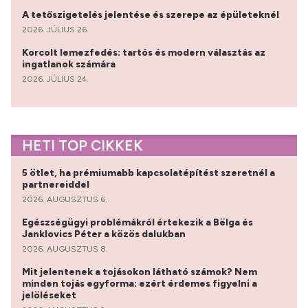
A tetőszigetelés jelentése és szerepe az épületeknél
2026. JÚLIUS 26.
Korcolt lemezfedés: tartós és modern választás az
ingatlanok számára
2026. JÚLIUS 24.
HETI TOP CIKKEK
5 ötlet, ha prémiumabb kapcsolatépítést szeretnél a
partnereiddel
2026. AUGUSZTUS 6.
Egészségügyi problémákról értekezik a Bëlga és
Janklovics Péter a közös dalukban
2026. AUGUSZTUS 8.
Mit jelentenek a tojásokon látható számok? Nem
minden tojás egyforma: ezért érdemes figyelni a
jelöléseket