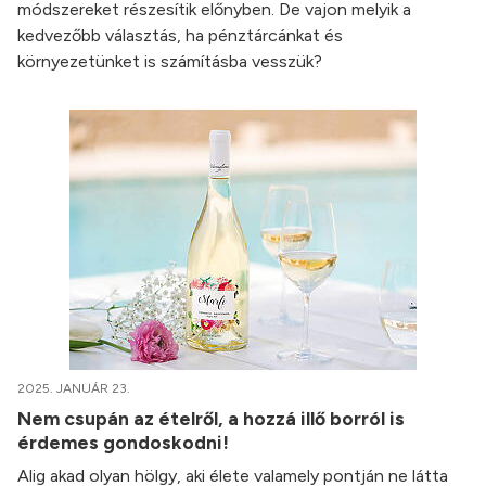
módszereket részesítik előnyben. De vajon melyik a
kedvezőbb választás, ha pénztárcánkat és
környezetünket is számításba vesszük?
2025. JANUÁR 23.
Nem csupán az ételről, a hozzá illő borról is
érdemes gondoskodni!
Alig akad olyan hölgy, aki élete valamely pontján ne látta