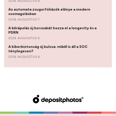
2026. AUGUSZTUS 9.
Az automata zsugorfóliázók előnye a modern
csomagolásban
2026. AUGUSZTUS 7.
A bőrápolás új korszakát hozza el a longevity és a
PDRN
2026. AUGUSZTUS 9.
A kiberbiztonság új kulcsa: miből is áll a SOC
ténylegesen?
2026. AUGUSZTUS 6.