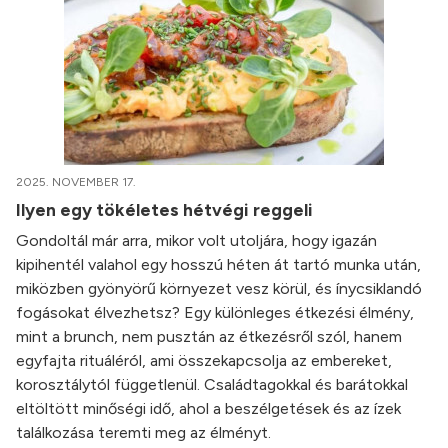
2025. NOVEMBER 17.
Ilyen egy tökéletes hétvégi reggeli
Gondoltál már arra, mikor volt utoljára, hogy igazán
kipihentél valahol egy hosszú héten át tartó munka után,
miközben gyönyörű környezet vesz körül, és ínycsiklandó
fogásokat élvezhetsz? Egy különleges étkezési élmény,
mint a brunch, nem pusztán az étkezésről szól, hanem
egyfajta rituáléról, ami összekapcsolja az embereket,
korosztálytól függetlenül. Családtagokkal és barátokkal
eltöltött minőségi idő, ahol a beszélgetések és az ízek
találkozása teremti meg az élményt.