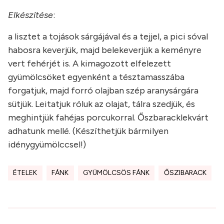
Elkészítése
:
a lisztet a tojások sárgájával és a tejjel, a pici sóval
habosra keverjük, majd belekeverjük a keményre
vert fehérjét is. A kimagozott elfelezett
gyümölcsöket egyenként a tésztamasszába
forgatjuk, majd forró olajban szép aranysárgára
sütjük. Leitatjuk róluk az olajat, tálra szedjük, és
meghintjük fahéjas porcukorral. Őszbaracklekvárt
adhatunk mellé. (Készíthetjük bármilyen
idénygyümölccsel!)
ÉTELEK
FÁNK
GYÜMÖLCSÖS FÁNK
ŐSZIBARACK