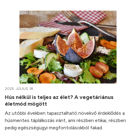
2025. JÚLIUS 18.
Hús nélkül is teljes az élet? A vegetáriánus
életmód mögött
Az utóbbi években tapasztalható növekvő érdeklődés a
húsmentes táplálkozás iránt, ami részben etikai, részben
pedig egészségügyi megfontolásokból fakad.