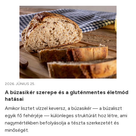
2026. JÚNIUS 25.
A búzasikér szerepe és a gluténmentes életmód
hatásai
Amikor lisztet vízzel keversz, a búzasikér — a búzaliszt
egyik fő fehérjéje — különleges struktúrát hoz létre, ami
nagymértékben befolyásolja a tészta szerkezetét és
minőségét.