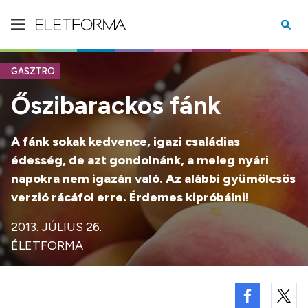
GASZTRO
Őszibarackos fánk
A fánk sokak kedvence, igazi családias
édesség, de azt gondolnánk, a meleg nyári
napokra nem igazán való. Az alábbi gyümölcsös
verzió rácáfol erre. Érdemes kipróbálni!
2013. JÚLIUS 26.
ÉLETFORMA