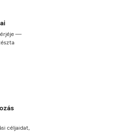
sai
hérjéje —
tészta
yozás
i céljaidat,