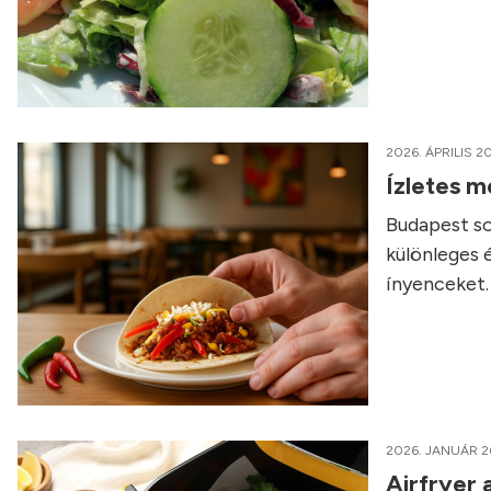
2026. ÁPRILIS 20
Ízletes m
Budapest so
különleges 
ínyenceket.
2026. JANUÁR 2
Airfryer 