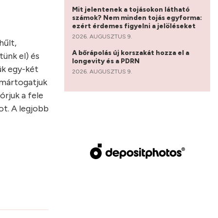
Mit jelentenek a tojásokon látható
számok? Nem minden tojás egyforma:
ezért érdemes figyelni a jelöléseket
2026. AUGUSZTUS 9.
hűlt,
A bőrápolás új korszakát hozza el a
tünk el) és
longevity és a PDRN
ük egy-két
2026. AUGUSZTUS 9.
emártogatjuk
rjuk a fele
t. A legjobb