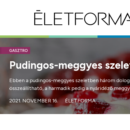
GASZTRO
Pudingos-meggyes szelet
Ebben a pudingos-meggyes szeletben három dolog is v
összeállítható, a harmadik pedig a nyáridéző megg
2021. NOVEMBER 16.
ÉLETFORMA