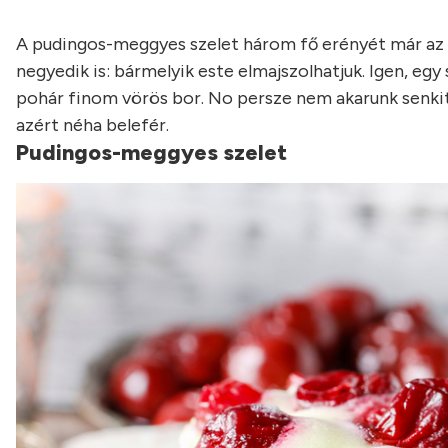
A pudingos-meggyes szelet három fő erényét már az el
negyedik is: bármelyik este elmajszolhatjuk. Igen, egy
pohár finom vörös bor. No persze nem akarunk senkit
azért néha belefér.
Pudingos-meggyes szelet