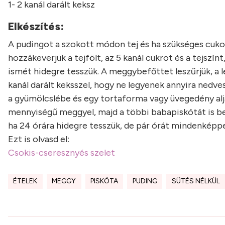
1- 2 kanál darált keksz
Elkészítés:
A pudingot a szokott módon tej és ha szükséges cuko
hozzákeverjük a tejfölt, az 5 kanál cukrot és a tejszínt
ismét hidegre tesszük. A meggybefőttet leszűrjük, a
kanál darált keksszel, hogy ne legyenek annyira nedve
a gyümölcslébe és egy tortaforma vagy üvegedény aljá
mennyiségű meggyel, majd a többi babapiskótát is be
ha
24 órára hidegre tesszük, de pár órát mindenképpen 
Ezt is olvasd el:
Csokis-cseresznyés szelet
ÉTELEK
MEGGY
PISKÓTA
PUDING
SÜTÉS NÉLKÜL