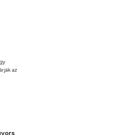
egy
rják az
gyors