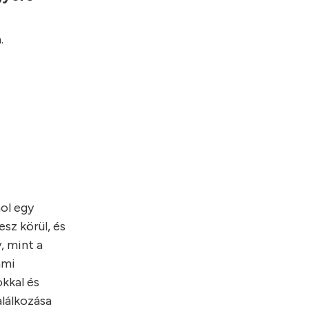
.
hol egy
sz körül, és
, mint a
ami
kkal és
alálkozása