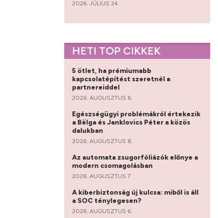
2026. JÚLIUS 24.
HETI TOP CIKKEK
5 ötlet, ha prémiumabb
kapcsolatépítést szeretnél a
partnereiddel
2026. AUGUSZTUS 6.
Egészségügyi problémákról értekezik
a Bëlga és Janklovics Péter a közös
dalukban
2026. AUGUSZTUS 8.
Az automata zsugorfóliázók előnye a
modern csomagolásban
2026. AUGUSZTUS 7.
A kiberbiztonság új kulcsa: miből is áll
a SOC ténylegesen?
2026. AUGUSZTUS 6.