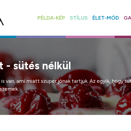
PÉLDA-KÉP
STÍLUS
ÉLET-MÓD
GA
 - sütés nélkül
an, ami miatt szuper jónak tartjuk. Az egyik, hogy süté
yszemek.