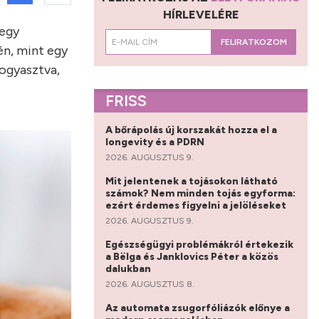
HÍRLEVELÉRE
 egy
FELIRATKOZOM
gén, mint egy
fogyasztva,
FRISS
A bőrápolás új korszakát hozza el a
longevity és a PDRN
2026. AUGUSZTUS 9.
Mit jelentenek a tojásokon látható
számok? Nem minden tojás egyforma:
ezért érdemes figyelni a jelöléseket
2026. AUGUSZTUS 9.
Egészségügyi problémákról értekezik
a Bëlga és Janklovics Péter a közös
dalukban
2026. AUGUSZTUS 8.
Az automata zsugorfóliázók előnye a