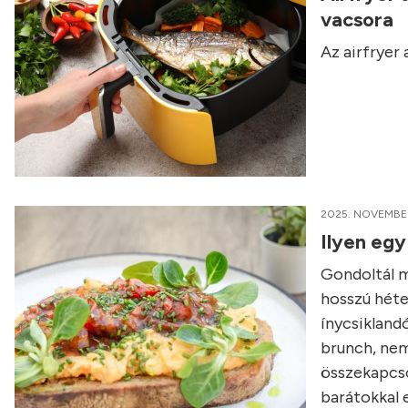
vacsora
Az airfryer
2025. NOVEMBER
Ilyen egy
Gondoltál má
hosszú héte
ínycsikland
brunch, nem
összekapcso
barátokkal e