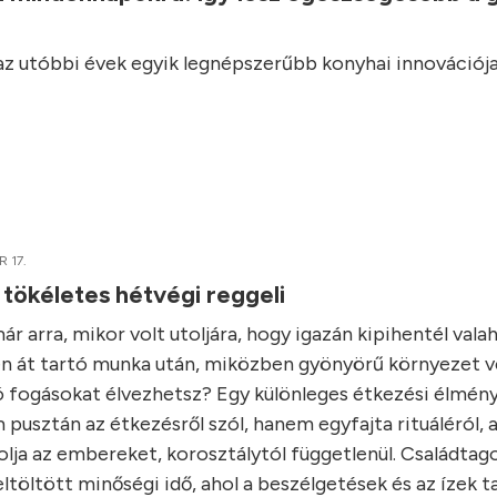
 az utóbbi évek egyik legnépszerűbb konyhai innovációja
 17.
 tökéletes hétvégi reggeli
r arra, mikor volt utoljára, hogy igazán kipihentél vala
n át tartó munka után, miközben gyönyörű környezet ve
ó fogásokat élvezhetsz? Egy különleges étkezési élmény
 pusztán az étkezésről szól, hanem egyfajta rituáléról, 
lja az embereket, korosztálytól függetlenül. Családtago
ltöltött minőségi idő, ahol a beszélgetések és az ízek t