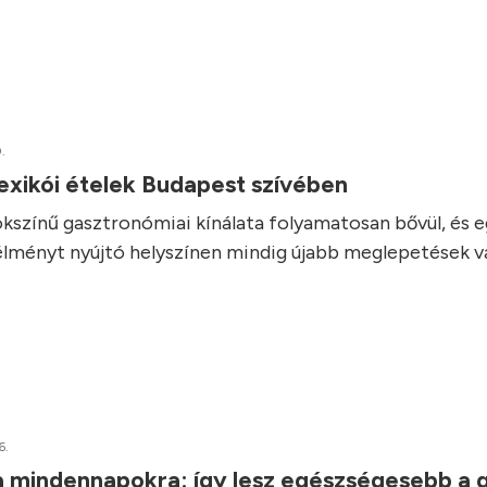
.
exikói ételek Budapest szívében
kszínű gasztronómiai kínálata folyamatosan bővül, és 
élményt nyújtó helyszínen mindig újabb meglepetések vá
6.
a mindennapokra: így lesz egészségesebb a 