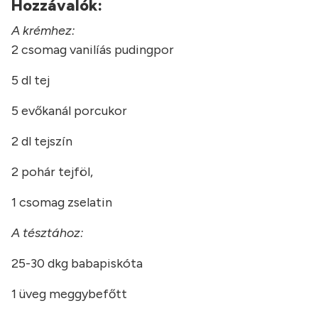
Hozzávalók:
A k
rémhez:
2 csomag vanilíás pudingpor
5 dl tej
5 evőkanál porcukor
2 dl tejszín
2 pohár tejföl,
1 csomag zselatin
A tésztához:
25-30 dkg babapiskóta
1 üveg meggybefőtt