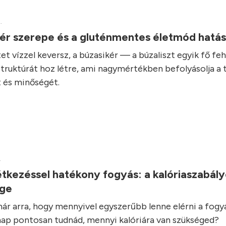
.
kér szerepe és a gluténmentes életmód hatá
et vízzel keversz, a búzasikér — a búzaliszt egyik fő fe
struktúrát hoz létre, ami nagymértékben befolyásolja a 
 és minőségét.
.
tkezéssel hatékony fogyás: a kalóriaszabál
ége
ár arra, hogy mennyivel egyszerűbb lenne elérni a fogyás
ap pontosan tudnád, mennyi kalóriára van szükséged?