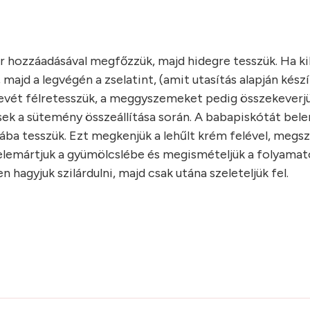
r hozzáadásával megfőzzük, majd hidegre tesszük. Ha ki
, majd a legvégén a zselatint, (amit utasítás alapján készí
 levét félretesszük, a meggyszemeket pedig összekeverj
sek a sütemény összeállítása során
. A babapiskótát bel
ba tesszük. Ezt megkenjük a lehűlt krém felével, megszó
lemártjuk a gyümölcslébe és megismételjük a folyamato
hagyjuk szilárdulni, majd csak utána szeleteljük fel.