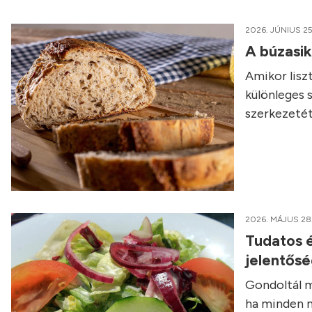
2026. JÚNIUS 25
A búzasi
Amikor liszt
különleges 
szerkezetét
2026. MÁJUS 28
Tudatos é
jelentős
Gondoltál m
ha minden n