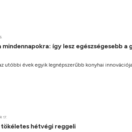
6.
a mindennapokra: így lesz egészségesebb a 
 az utóbbi évek egyik legnépszerűbb konyhai innovációja
 17.
 tökéletes hétvégi reggeli