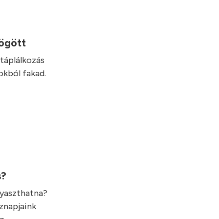
mögött
táplálkozás
okból fakad.
s?
gyaszthatna?
öznapjaink