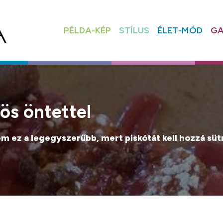
PÉLDA-KÉP
STÍLUS
ÉLET-MÓD
GA
ös öntettel
nem ez a legegyszerűbb, mert piskótát kell hozzá sü