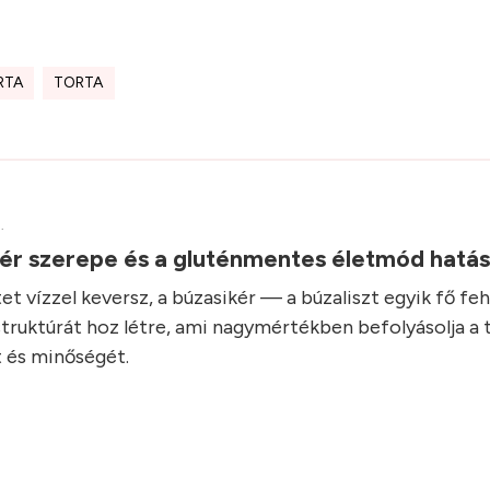
RTA
TORTA
.
kér szerepe és a gluténmentes életmód hatá
et vízzel keversz, a búzasikér — a búzaliszt egyik fő fe
struktúrát hoz létre, ami nagymértékben befolyásolja a 
 és minőségét.