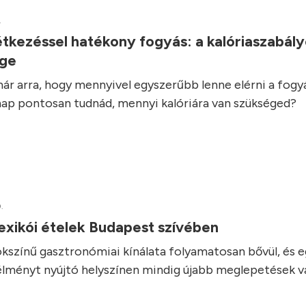
.
tkezéssel hatékony fogyás: a kalóriaszabál
ége
ár arra, hogy mennyivel egyszerűbb lenne elérni a fogyás
ap pontosan tudnád, mennyi kalóriára van szükséged?
.
exikói ételek Budapest szívében
kszínű gasztronómiai kínálata folyamatosan bővül, és 
élményt nyújtó helyszínen mindig újabb meglepetések vá