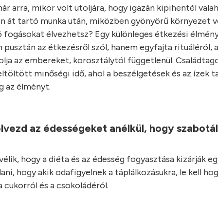
r arra, mikor volt utoljára, hogy igazán kipihentél vala
n át tartó munka után, miközben gyönyörű környezet ve
ó fogásokat élvezhetsz? Egy különleges étkezési élmény
 pusztán az étkezésről szól, hanem egyfajta rituáléról, 
lja az embereket, korosztálytól függetlenül. Családtago
ltöltött minőségi idő, ahol a beszélgetések és az ízek t
 az élményt.
.
lvezd az édességeket anélkül, hogy szabotá
élik, hogy a diéta és az édesség fogyasztása kizárják e
ani, hogy akik odafigyelnek a táplálkozásukra, le kell ho
 cukorról és a csokoládéról.