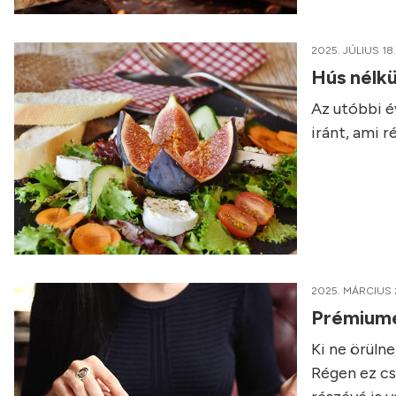
2025. JÚLIUS 18.
Hús nélkü
Az utóbbi é
iránt, ami 
2025. MÁRCIUS 
Prémiumét
Ki ne örüln
Régen ez cs