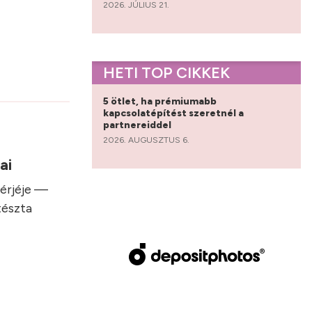
2026. JÚLIUS 21.
HETI TOP CIKKEK
5 ötlet, ha prémiumabb
kapcsolatépítést szeretnél a
partnereiddel
2026. AUGUSZTUS 6.
sai
hérjéje —
tészta