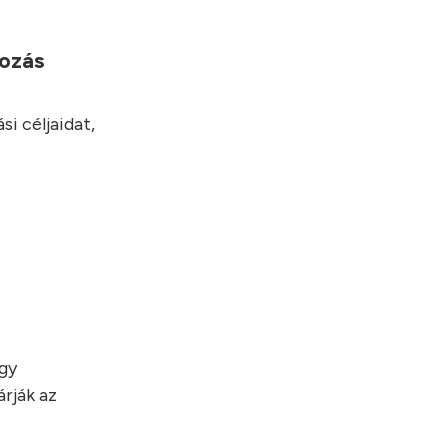
yozás
i céljaidat,
egy
rják az