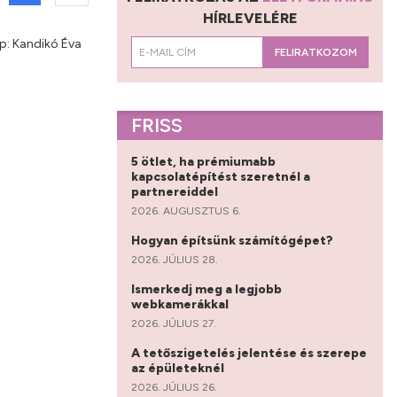
HÍRLEVELÉRE
p: Kandikó Éva
FELIRATKOZOM
FRISS
5 ötlet, ha prémiumabb
kapcsolatépítést szeretnél a
partnereiddel
2026. AUGUSZTUS 6.
Hogyan építsünk számítógépet?
2026. JÚLIUS 28.
Ismerkedj meg a legjobb
webkamerákkal
2026. JÚLIUS 27.
A tetőszigetelés jelentése és szerepe
az épületeknél
2026. JÚLIUS 26.