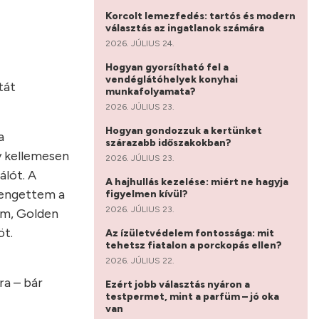
Korcolt lemezfedés: tartós és modern
választás az ingatlanok számára
2026. JÚLIUS 24.
Hogyan gyorsítható fel a
vendéglátóhelyek konyhai
tát
munkafolyamata?
2026. JÚLIUS 23.
Hogyan gondozzuk a kertünket
a
szárazabb időszakokban?
y kellemesen
2026. JÚLIUS 23.
álót. A
A hajhullás kezelése: miért ne hagyja
yengettem a
figyelmen kívül?
2026. JÚLIUS 23.
em, Golden
öt.
Az ízületvédelem fontossága: mit
tehetsz fiatalon a porckopás ellen?
2026. JÚLIUS 22.
ra – bár
Ezért jobb választás nyáron a
testpermet, mint a parfüm – jó oka
van