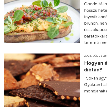
Gondoltál má
hosszú héte
ínycsikland
brunch, nem
összekapcso
barátokkal e
teremti meg
2025. JÚLIUS 28
Hogyan é
diétád?
Sokan úgy v
Gyakran hall
mondjanak a