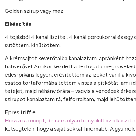
Golden szirup vagy méz
Elkészítés:
4 tojásból 4 kanál liszttel, 4 kanál porcukorral és egy
sütöttem, kihűtöttem.
A krémsajtot keverőtálba kanalaztam, apránként hoz
habverővel. Amikor kezdett a térfogata megnövekedn
édes-pikáns legyen, erősítettem az ízeket vanília kivo
csatos tortaformába tettem vissza a piskótát, ami i
tetejét, majd néhány órára – vagyis a vendégek érke
szirupot kanalaztam rá, felforraltam, majd lehűtötte
Epres triffle
Hosszú a recept, de nem olyan bonyolult az elkészít
kétségtelen, hogy a saját sokkal finomabb. A gyümölcs