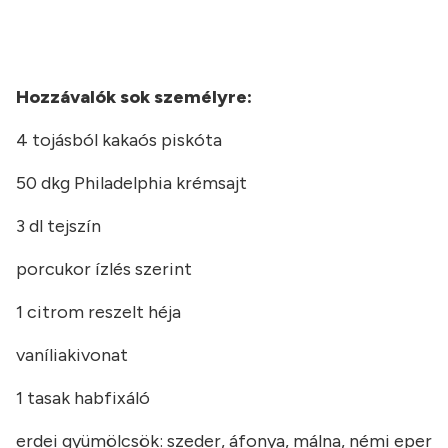
Hozzávalók sok személyre:
4 tojásból kakaós piskóta
50 dkg Philadelphia krémsajt
3 dl tejszín
porcukor ízlés szerint
1 citrom reszelt héja
vaníliakivonat
1 tasak habfixáló
erdei gyümölcsök: szeder, áfonya, málna, némi eper