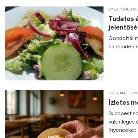
2026. MÁJUS 28
Tudatos é
jelentős
Gondoltál m
ha minden n
2026. ÁPRILIS 20
Ízletes m
Budapest so
különleges 
ínyenceket.