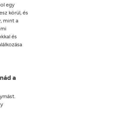
hol egy
sz körül, és
, mint a
ami
kkal és
alálkozása
lnád a
gymást.
gy