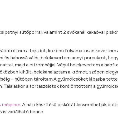
 csipetnyi sütőporral, valamint 2 evőkanál kakaóval piskó
záöntöttem a tejszínt, közben folyamatosan kevertem 
i és habossá válni, belekevertem annyi porcukrot, hog
nattal, majd a citromhéjjal. Végül belekevertem a habfix
dőközben kihűlt, belekanalaztam a krémet, szépen eleg
zéséig – hűtőben tároltam.A gyümölcsöket lábasba tett
m. Tálaláskor a tortaszeletek köré öntöttem a gyümölcs
és mégsem.
A házi készítésű piskótát lecserélhetjük bolti
 is variálható benne.