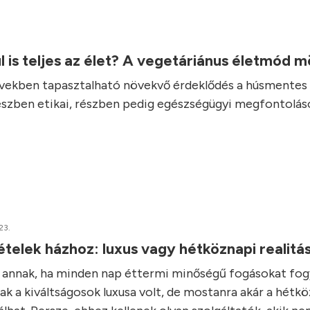
l is teljes az élet? A vegetáriánus életmód 
vekben tapasztalható növekvő érdeklődés a húsmentes 
részben etikai, részben pedig egészségügyi megfontolás
23.
elek házhoz: luxus vagy hétköznapi realitá
e annak, ha minden nap éttermi minőségű fogásokat fo
ak a kiváltságosok luxusa volt, de mostanra akár a hétk