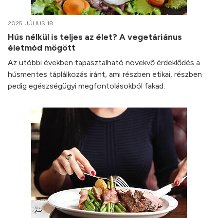
2025. JÚLIUS 18.
Hús nélkül is teljes az élet? A vegetáriánus
életmód mögött
Az utóbbi években tapasztalható növekvő érdeklődés a
húsmentes táplálkozás iránt, ami részben etikai, részben
pedig egészségügyi megfontolásokból fakad.