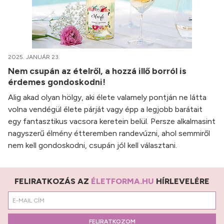
2025. JANUÁR 23.
Nem csupán az ételről, a hozzá illő borról is
érdemes gondoskodni!
Alig akad olyan hölgy, aki élete valamely pontján ne látta
volna vendégül élete párját vagy épp a legjobb barátait
egy fantasztikus vacsora keretein belül. Persze alkalmasint
nagyszerű élmény étteremben randevúzni, ahol semmiről
nem kell gondoskodni, csupán jól kell választani.
FELIRATKOZÁS AZ
ÉLETFORMA.HU
HÍRLEVELÉRE
FELIRATKOZOM