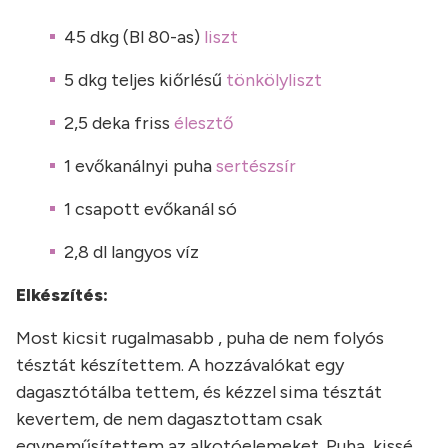
45 dkg (Bl 80-as)
liszt
5 dkg teljes kiőrlésű
tönkölyliszt
2,5 deka friss
élesztő
1 evőkanálnyi puha
sertészsír
1 csapott evőkanál só
2,8 dl langyos víz
Elkészítés:
Most kicsit rugalmasabb , puha de nem folyós
tésztát készítettem. A hozzávalókat egy
dagasztótálba tettem, és kézzel sima tésztát
kevertem, de nem dagasztottam csak
egyneműsítettem az alkotóelemeket. Puha, kissé