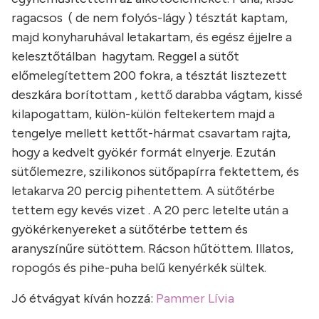
ragacsos ( de nem folyós-lágy ) tésztát kaptam,
majd konyharuhával letakartam, és egész éjjelre a
kelesztőtálban hagytam. Reggel a sütőt
előmelegítettem 200 fokra, a tésztát lisztezett
deszkára borítottam , kettő darabba vágtam, kissé
kilapogattam, külön-külön feltekertem majd a
tengelye mellett kettőt-hármat csavartam rajta,
hogy a kedvelt gyökér formát elnyerje. Ezután
sütőlemezre, szilikonos sütőpapírra fektettem, és
letakarva 20 percig pihentettem. A sütőtérbe
tettem egy kevés vizet . A 20 perc letelte után a
gyökérkenyereket a sütőtérbe tettem és
aranyszínűre sütöttem. Rácson hűtöttem. Illatos,
ropogós és pihe-puha belű kenyérkék sültek.
Jó étvágyat kíván hozzá:
Pammer Lívia