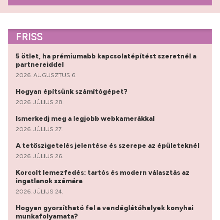
FRISS
5 ötlet, ha prémiumabb kapcsolatépítést szeretnél a
partnereiddel
2026. AUGUSZTUS 6.
Hogyan építsünk számítógépet?
2026. JÚLIUS 28.
Ismerkedj meg a legjobb webkamerákkal
2026. JÚLIUS 27.
A tetőszigetelés jelentése és szerepe az épületeknél
2026. JÚLIUS 26.
Korcolt lemezfedés: tartós és modern választás az
ingatlanok számára
2026. JÚLIUS 24.
Hogyan gyorsítható fel a vendéglátóhelyek konyhai
munkafolyamata?