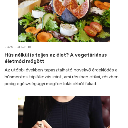
2025. JÚLIUS 18.
Hús nélkül is teljes az élet? A vegetáriánus
életmód mögött
Az utóbbi években tapasztalható növekvő érdeklődés a
húsmentes táplálkozás iránt, ami részben etikai, részben
pedig egészségügyi megfontolásokból fakad.