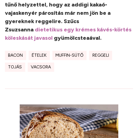
tűnő helyzettel, hogy az addigi kakaó-
vajaskenyér párosítás már nem jön be a
gyereknek reggelire. Szűcs
Zsuzsanna
dietetikus egy krémes kávés-körtés
köleskását javasol
gyümölcsteaával.
BACON
ÉTELEK
MUFFIN-SÜTŐ
REGGELI
TOJÁS
VACSORA