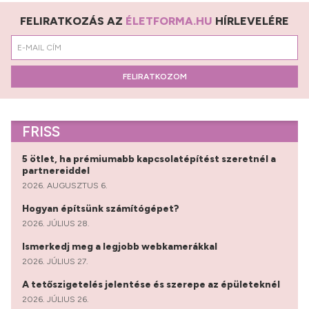
FELIRATKOZÁS AZ
ÉLETFORMA.HU
HÍRLEVELÉRE
FELIRATKOZOM
FRISS
5 ötlet, ha prémiumabb kapcsolatépítést szeretnél a
partnereiddel
2026. AUGUSZTUS 6.
Hogyan építsünk számítógépet?
2026. JÚLIUS 28.
Ismerkedj meg a legjobb webkamerákkal
2026. JÚLIUS 27.
A tetőszigetelés jelentése és szerepe az épületeknél
2026. JÚLIUS 26.