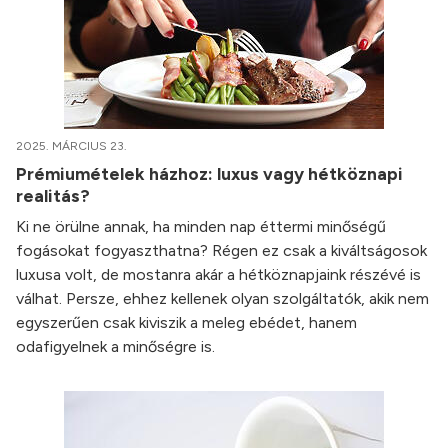
2025. MÁRCIUS 23.
Prémiumételek házhoz: luxus vagy hétköznapi
realitás?
Ki ne örülne annak, ha minden nap éttermi minőségű
fogásokat fogyaszthatna? Régen ez csak a kiváltságosok
luxusa volt, de mostanra akár a hétköznapjaink részévé is
válhat. Persze, ehhez kellenek olyan szolgáltatók, akik nem
egyszerűen csak kiviszik a meleg ebédet, hanem
odafigyelnek a minőségre is.