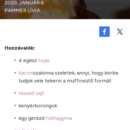
2020. JANUÁR 6.
PAMMER LÍVIA
Hozzávalók:
4 egész
tojás
bacon
szalonna szeletek, annyi, hogy körbe
tudjuk vele tekerni a muffinsütő formát
reszelt sajt
kenyérkorongok
egy gerezd
fokhagyma