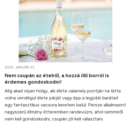
2025. JANUÁR 23.
Nem csupán az ételről, a hozzá illő borról is
érdemes gondoskodni!
Alig akad olyan hölgy, aki élete valamely pontján ne látta
volna vendégül élete párját vagy épp a legjobb barátait
egy fantasztikus vacsora keretein belül. Persze alkalmasint
nagyszerű élmény étteremben randevúzni, ahol semmiről
nem kell gondoskodni, csupán jól kell választani.