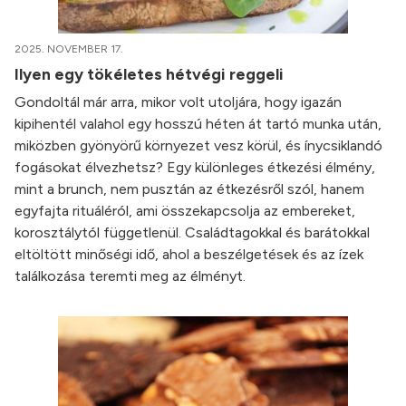
2025. NOVEMBER 17.
Ilyen egy tökéletes hétvégi reggeli
Gondoltál már arra, mikor volt utoljára, hogy igazán
kipihentél valahol egy hosszú héten át tartó munka után,
miközben gyönyörű környezet vesz körül, és ínycsiklandó
fogásokat élvezhetsz? Egy különleges étkezési élmény,
mint a brunch, nem pusztán az étkezésről szól, hanem
egyfajta rituáléról, ami összekapcsolja az embereket,
korosztálytól függetlenül. Családtagokkal és barátokkal
eltöltött minőségi idő, ahol a beszélgetések és az ízek
találkozása teremti meg az élményt.