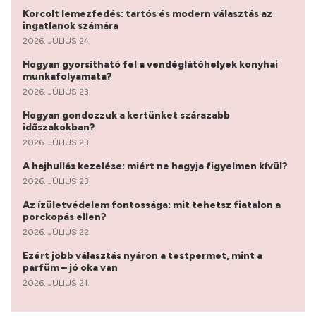
Korcolt lemezfedés: tartós és modern választás az
ingatlanok számára
2026. JÚLIUS 24.
Hogyan gyorsítható fel a vendéglátóhelyek konyhai
munkafolyamata?
2026. JÚLIUS 23.
Hogyan gondozzuk a kertünket szárazabb
időszakokban?
2026. JÚLIUS 23.
A hajhullás kezelése: miért ne hagyja figyelmen kívül?
2026. JÚLIUS 23.
Az ízületvédelem fontossága: mit tehetsz fiatalon a
porckopás ellen?
2026. JÚLIUS 22.
Ezért jobb választás nyáron a testpermet, mint a
parfüm – jó oka van
2026. JÚLIUS 21.