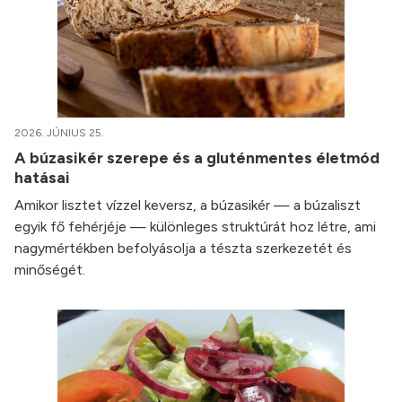
2026. JÚNIUS 25.
A búzasikér szerepe és a gluténmentes életmód
hatásai
Amikor lisztet vízzel keversz, a búzasikér — a búzaliszt
egyik fő fehérjéje — különleges struktúrát hoz létre, ami
nagymértékben befolyásolja a tészta szerkezetét és
minőségét.