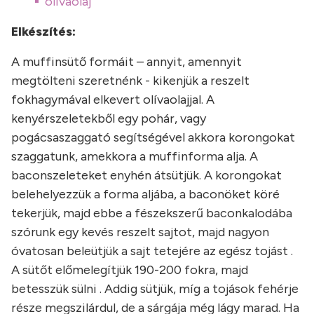
olívaolaj
Elkészítés:
A muffinsütő formáit – annyit, amennyit
megtölteni szeretnénk - kikenjük a reszelt
fokhagymával elkevert olívaolajjal. A
kenyérszeletekből egy pohár, vagy
pogácsaszaggató segítségével akkora korongokat
szaggatunk, amekkora a muffinforma alja. A
baconszeleteket enyhén átsütjük. A korongokat
belehelyezzük a forma aljába, a baconöket köré
tekerjük, majd ebbe a fészekszerű baconkalodába
szórunk egy kevés reszelt sajtot, majd nagyon
óvatosan beleütjük a sajt tetejére az egész tojást .
A sütőt előmelegítjük 190-200 fokra, majd
betesszük sülni . Addig sütjük, míg a tojások fehérje
része megszilárdul, de a sárgája még lágy marad. Ha