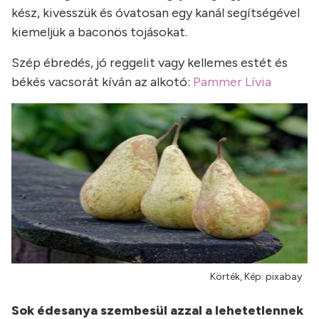
kész, kivesszük és óvatosan egy kanál segítségével
kiemeljük a baconös tojásokat.
Szép ébredés, jó reggelit vagy kellemes estét és
békés vacsorát kíván az alkotó:
Pammer Lívia
Körték, Kép: pixabay
Sok édesanya szembesül azzal a lehetetlennek