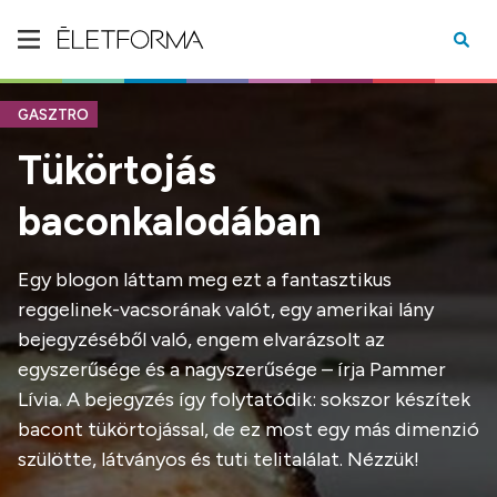
GASZTRO
Tükörtojás
baconkalodában
Egy blogon láttam meg ezt a fantasztikus
reggelinek-vacsorának valót, egy amerikai lány
bejegyzéséből való, engem elvarázsolt az
egyszerűsége és a nagyszerűsége – írja Pammer
Lívia. A bejegyzés így folytatódik: sokszor készítek
bacont tükörtojással, de ez most egy más dimenzió
szülötte, látványos és tuti telitalálat. Nézzük!