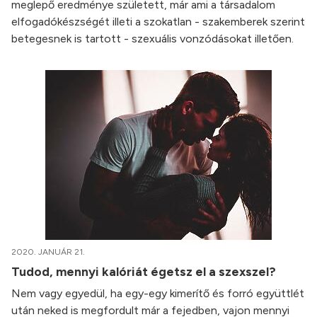
meglepő eredménye született, már ami a társadalom
elfogadókészségét illeti a szokatlan - szakemberek szerint
betegesnek is tartott - szexuális vonzódásokat illetően.
2020. JANUÁR 21.
Tudod, mennyi kalóriát égetsz el a szexszel?
Nem vagy egyedül, ha egy-egy kimerítő és forró együttlét
után neked is megfordult már a fejedben, vajon mennyi