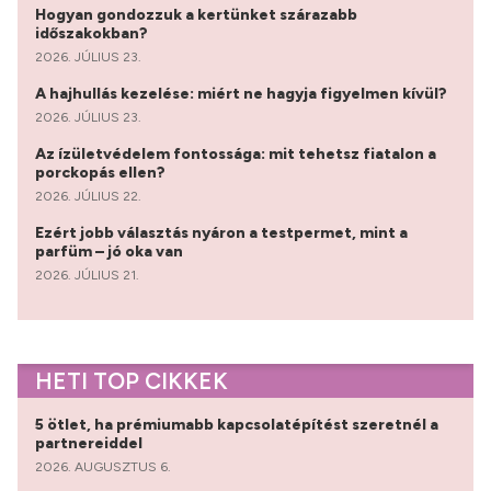
Hogyan gondozzuk a kertünket szárazabb
időszakokban?
2026. JÚLIUS 23.
A hajhullás kezelése: miért ne hagyja figyelmen kívül?
2026. JÚLIUS 23.
Az ízületvédelem fontossága: mit tehetsz fiatalon a
porckopás ellen?
2026. JÚLIUS 22.
Ezért jobb választás nyáron a testpermet, mint a
parfüm – jó oka van
2026. JÚLIUS 21.
HETI TOP CIKKEK
5 ötlet, ha prémiumabb kapcsolatépítést szeretnél a
partnereiddel
2026. AUGUSZTUS 6.