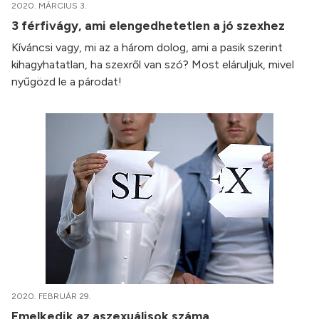
2020. MÁRCIUS 3.
3 férfivágy, ami elengedhetetlen a jó szexhez
Kíváncsi vagy, mi az a három dolog, ami a pasik szerint
kihagyhatatlan, ha szexről van szó? Most eláruljuk, mivel
nyűgözd le a párodat!
2020. FEBRUÁR 29.
Emelkedik az aszexuálisok száma