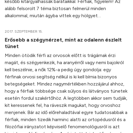
később kitárgyalhassák barátaikkal. Férfiak, figyelem! Az
alább felsorolt 7 téma biztosan felmerül minden
alkalommal, miután ágyba vittek egy hölgyet…
2017. SZEPTEMBER 15.
Erősebb a szégynérzet, mint az odalenn észlelt
tünet
Minden ötödik férfi az orvosok előtt is trágárnak érzi
magát, és szégyenkezik, ha aranyérről vagy nemi bajokról
kell beszélnie, a nők 12%-a pedig úgy gondolja: egy
férfinak orvosi segítség nélkül is ki kell bírnia bizonyos
betegségeket. Mindez nagymértékben hozzájárul ahhoz,
hogy a férfiak többsége csak súlyos és látványos tünetek
esetén fordul szakértőhöz. A legtöbben akkor sem tudják,
kit keressenek fel, ha ráveszik magukat, hogy orvoshoz
menjenek. Bár az idő előrehaladtával egyre tudatosabbak a
férfiak, minden tizedik harminc alatti az ortopédusról és a
filozófiai irányzatot képviselő fenomenológusról is azt