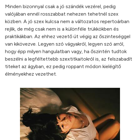
Minden bizonnyal csak a jó szándék vezérel, pedig
valójában ennél rosszabbat nehezen tehetnél szex
közben. A jó szex kulcsa nem a változatos repertoárban
rejlik, de még csak nem is a különféle trükkökben és
praktikákban. Az ehhez vezető út végig az őszinteséggel
van kikövezve. Legyen szó vágyakról, legyen szó arról,
hogy épp milyen hangulatban vagy, ha őszintén tudtok
beszélni a legféltettebb szextitkaitokról is, az felszabadít
titeket az ágyban, ez pedig roppant módon kielégítő
élményekhez vezethet.