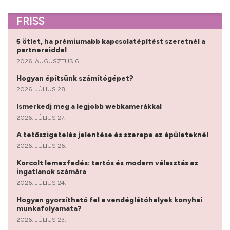
FRISS
5 ötlet, ha prémiumabb kapcsolatépítést szeretnél a
partnereiddel
2026. AUGUSZTUS 6.
Hogyan építsünk számítógépet?
2026. JÚLIUS 28.
Ismerkedj meg a legjobb webkamerákkal
2026. JÚLIUS 27.
A tetőszigetelés jelentése és szerepe az épületeknél
2026. JÚLIUS 26.
Korcolt lemezfedés: tartós és modern választás az
ingatlanok számára
2026. JÚLIUS 24.
Hogyan gyorsítható fel a vendéglátóhelyek konyhai
munkafolyamata?
2026. JÚLIUS 23.