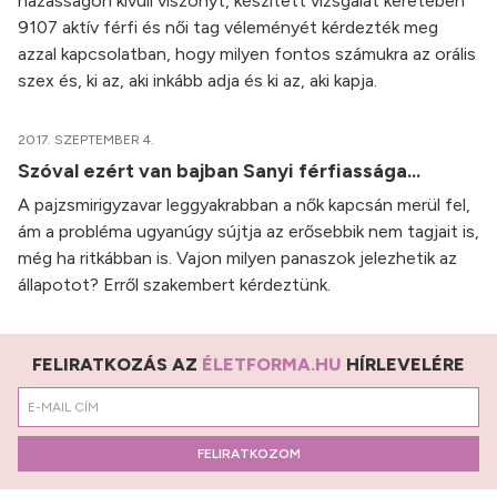
házasságon kívüli viszonyt, készített vizsgálat keretében
9107 aktív férfi és női tag véleményét kérdezték meg
azzal kapcsolatban, hogy milyen fontos számukra az orális
szex és, ki az, aki inkább adja és ki az, aki kapja.
2017. SZEPTEMBER 4.
Szóval ezért van bajban Sanyi férfiassága...
A pajzsmirigyzavar leggyakrabban a nők kapcsán merül fel,
ám a probléma ugyanúgy sújtja az erősebbik nem tagjait is,
még ha ritkábban is. Vajon milyen panaszok jelezhetik az
állapotot? Erről szakembert kérdeztünk.
FELIRATKOZÁS AZ
ÉLETFORMA.HU
HÍRLEVELÉRE
FELIRATKOZOM