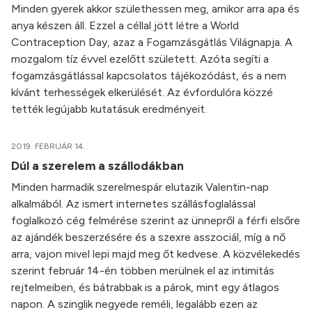
Minden gyerek akkor születhessen meg, amikor arra apa és
anya készen áll. Ezzel a céllal jött létre a World
Contraception Day, azaz a Fogamzásgátlás Világnapja. A
mozgalom tíz évvel ezelőtt született. Azóta segíti a
fogamzásgátlással kapcsolatos tájékozódást, és a nem
kívánt terhességek elkerülését. Az évfordulóra közzé
tették legújabb kutatásuk eredményeit.
2019. FEBRUÁR 14.
Dúl a szerelem a szállodákban
Minden harmadik szerelmespár elutazik Valentin-nap
alkalmából. Az ismert internetes szállásfoglalással
foglalkozó cég felmérése szerint az ünnepről a férfi elsőre
az ajándék beszerzésére és a szexre asszociál, míg a nő
arra, vajon mivel lepi majd meg őt kedvese. A közvélekedés
szerint február 14-én többen merülnek el az intimitás
rejtelmeiben, és bátrabbak is a párok, mint egy átlagos
napon. A szinglik negyede reméli, legalább ezen az