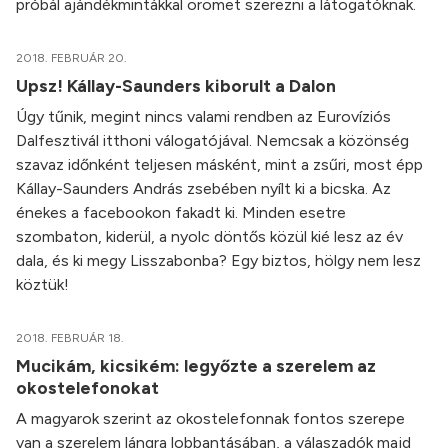
próbál ajándékmintákkal örömet szerezni a látogatóknak.
2018. FEBRUÁR 20.
Upsz! Kállay-Saunders kiborult a Dalon
Úgy tűnik, megint nincs valami rendben az Eurovíziós
Dalfesztivál itthoni válogatójával. Nemcsak a közönség
szavaz időnként teljesen másként, mint a zsűri, most épp
Kállay-Saunders András zsebében nyílt ki a bicska. Az
énekes a facebookon fakadt ki. Minden esetre
szombaton, kiderül, a nyolc döntős közül kié lesz az év
dala, és ki megy Lisszabonba? Egy biztos, hölgy nem lesz
köztük!
2018. FEBRUÁR 18.
Mucikám, kicsikém: legyőzte a szerelem az
okostelefonokat
A magyarok szerint az okostelefonnak fontos szerepe
van a szerelem lángra lobbantásában, a válaszadók majd