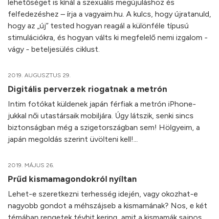
lehetőséget is kínál a szexuális megújuláshoz és
felfedezéshez – írja a vagyaim.hu. A kulcs, hogy újratanuld,
hogy az „új” tested hogyan reagál a különféle típusú
stimulációkra, és hogyan válts ki megfelelő nemi izgalom -
vágy - beteljesülés ciklust.
2019. AUGUSZTUS 29.
Digitális perverzek riogatnak a metrón
Intim fotókat küldenek japán férfiak a metrón iPhone-
jukkal női utastársaik mobiljára. Úgy látszik, senki sincs
biztonságban még a szigetországban sem! Hölgyeim, a
japán megoldás szerint üvölteni kell!...
2019. MÁJUS 26.
Prűd kismamagondokról nyíltan
Lehet-e szeretkezni terhesség idején, vagy okozhat-e
nagyobb gondot a méhszájseb a kismamának? Nos, e két
témában rengetek tévhit kering, amit a kismamák sajnos