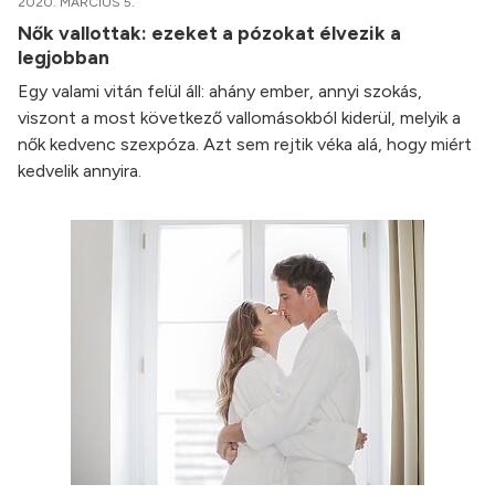
2020. MÁRCIUS 5.
Nők vallottak: ezeket a pózokat élvezik a
legjobban
Egy valami vitán felül áll: ahány ember, annyi szokás,
viszont a most következő vallomásokból kiderül, melyik a
nők kedvenc szexpóza. Azt sem rejtik véka alá, hogy miért
kedvelik annyira.