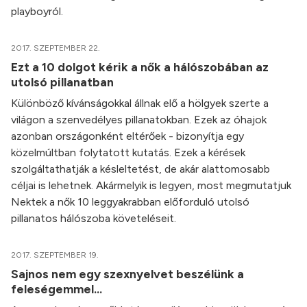
playboyról.
2017. SZEPTEMBER 22.
Ezt a 10 dolgot kérik a nők a hálószobában az
utolsó pillanatban
Különböző kívánságokkal állnak elő a hölgyek szerte a
világon a szenvedélyes pillanatokban. Ezek az óhajok
azonban országonként eltérőek - bizonyítja egy
közelmúltban folytatott kutatás. Ezek a kérések
szolgáltathatják a késleltetést, de akár alattomosabb
céljai is lehetnek. Akármelyik is legyen, most megmutatjuk
Nektek a nők 10 leggyakrabban előforduló utolsó
pillanatos hálószoba követeléseit.
2017. SZEPTEMBER 19.
Sajnos nem egy szexnyelvet beszélünk a
feleségemmel...