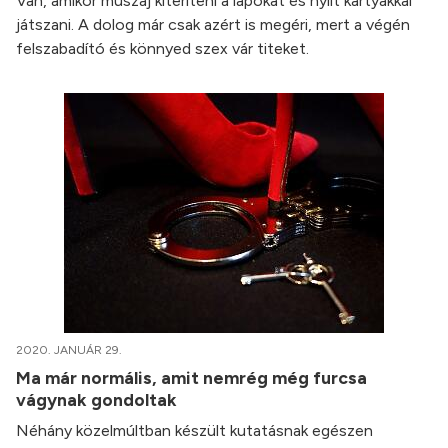
Van, amikor muszáj kiteríteni a lapokat és nyílt kártyákkal
játszani. A dolog már csak azért is megéri, mert a végén
felszabadító és könnyed szex vár titeket.
2020. JANUÁR 29.
Ma már normális, amit nemrég még furcsa
vágynak gondoltak
Néhány közelmúltban készült kutatásnak egészen