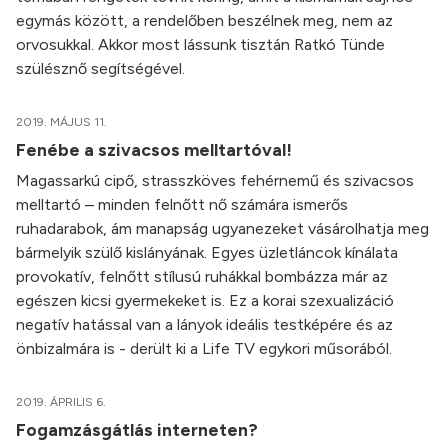
egymás között, a rendelőben beszélnek meg, nem az
orvosukkal. Akkor most lássunk tisztán Ratkó Tünde
szülésznő segítségével.
2019. MÁJUS 11.
Fenébe a szivacsos melltartóval!
Magassarkú cipő, strasszköves fehérnemű és szivacsos
melltartó – minden felnőtt nő számára ismerős
ruhadarabok, ám manapság ugyanezeket vásárolhatja meg
bármelyik szülő kislányának. Egyes üzletláncok kínálata
provokatív, felnőtt stílusú ruhákkal bombázza már az
egészen kicsi gyermekeket is. Ez a korai szexualizáció
negatív hatással van a lányok ideális testképére és az
önbizalmára is - derült ki a Life TV egykori műsorából.
2019. ÁPRILIS 6.
Fogamzásgátlás interneten?