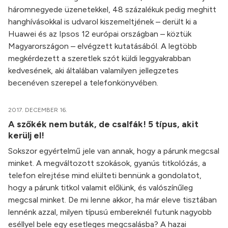
háromnegyede üzenetekkel, 48 százalékuk pedig meghitt
hanghívásokkal is udvarol kiszemeltjének – derült ki a
Huawei és az Ipsos 12 európai országban – köztük
Magyarországon – elvégzett kutatásából. A legtöbb
megkérdezett a szeretlek szót küldi leggyakrabban
kedvesének, aki általában valamilyen jellegzetes
becenéven szerepel a telefonkönyvében.
2017. DECEMBER 16.
A szőkék nem buták, de csalfák! 5 típus, akit
kerülj el!
Sokszor egyértelmű jele van annak, hogy a párunk megcsal
minket. A megváltozott szokások, gyanús titkolózás, a
telefon elrejtése mind elülteti bennünk a gondolatot,
hogy a párunk titkol valamit előlünk, és valószínűleg
megcsal minket. De mi lenne akkor, ha már eleve tisztában
lennénk azzal, milyen típusú embereknél futunk nagyobb
eséllyel bele egy esetleges megcsalásba? A hazai