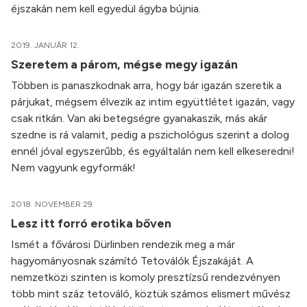
éjszakán nem kell egyedül ágyba bújnia.
2019. JANUÁR 12.
Szeretem a párom, mégse megy igazán
Többen is panaszkodnak arra, hogy bár igazán szeretik a
párjukat, mégsem élvezik az intim együttlétet igazán, vagy
csak ritkán. Van aki betegségre gyanakaszik, más akár
szedne is rá valamit, pedig a pszichológus szerint a dolog
ennél jóval egyszerűbb, és egyáltalán nem kell elkeseredni!
Nem vagyunk egyformák!
2018. NOVEMBER 29.
Lesz itt forró erotika bőven
Ismét a fővárosi Dürlinben rendezik meg a már
hagyományosnak számító Tetoválók Éjszakáját. A
nemzetközi szinten is komoly presztízsű rendezvényen
több mint száz tetováló, köztük számos elismert művész