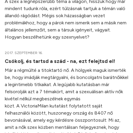
A szex a legnépszerűbb téma a világon, hisszük hogy már
mindent tudunk róla, ezért túlzásnak tartjuk a témán való
állandó rágódást. Mégis sok házasságban vezet
problémákhoz, hogy a párok nem ismerik sem a másik nem
általános jellemzőit, sem a társuk igényeit, vágyait.
Hogyan beszélhetünk egy szexnyelvet?
2017. SZEPTEMBER 16.
Csókolj, és tartsd a szád - na, ezt felejtsd el!
Már a régmúlté a titoktartó nő. A hölgyek maguk ismerték
be, hogy imádják megtárgyalni, és boncolgatni barátnőikkel
a legintimebb titkaikat. A legújabb kutatásban már
felsorolják azt a 7 témakört, amit a szexuálisan aktív nők
kivétel nélkül megbeszélnek egymás
közt. A VictoriaMilan kutatást folytatott saját
felhasználói között, huszonegy ország és 8407 nő
bevonásával, amely egy kérdésre összpontosult: Mi az,
amit a nők szex közben mentálisan feljegyeznek, hogy