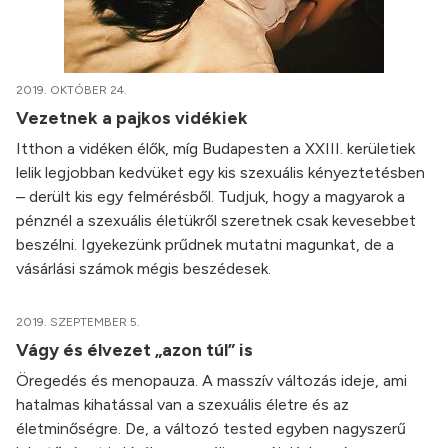
2019. OKTÓBER 24.
Vezetnek a pajkos vidékiek
Itthon a vidéken élők, míg Budapesten a XXIII. kerületiek
lelik legjobban kedvüket egy kis szexuális kényeztetésben
– derült kis egy felmérésből. Tudjuk, hogy a magyarok a
pénznél a szexuális életükről szeretnek csak kevesebbet
beszélni. Igyekezünk prűdnek mutatni magunkat, de a
vásárlási számok mégis beszédesek.
2019. SZEPTEMBER 5.
Vágy és élvezet „azon túl” is
Öregedés és menopauza. A masszív változás ideje, ami
hatalmas kihatással van a szexuális életre és az
életminőségre. De, a változó tested egyben nagyszerű