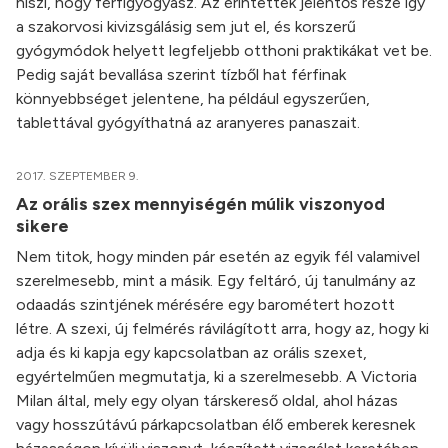
hiszi, hogy férfigyógyász. Az érintettek jelentős része így
a szakorvosi kivizsgálásig sem jut el, és korszerű
gyógymódok helyett legfeljebb otthoni praktikákat vet be.
Pedig saját bevallása szerint tízből hat férfinak
könnyebbséget jelentene, ha például egyszerűen,
tablettával gyógyíthatná az aranyeres panaszait.
2017. SZEPTEMBER 9.
Az orális szex mennyiségén múlik viszonyod
sikere
Nem titok, hogy minden pár esetén az egyik fél valamivel
szerelmesebb, mint a másik. Egy feltáró, új tanulmány az
odaadás szintjének mérésére egy barométert hozott
létre. A szexi, új felmérés rávilágított arra, hogy az, hogy ki
adja és ki kapja egy kapcsolatban az orális szexet,
egyértelműen megmutatja, ki a szerelmesebb. A Victoria
Milan által, mely egy olyan társkereső oldal, ahol házas
vagy hosszútávú párkapcsolatban élő emberek keresnek