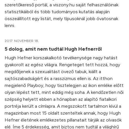
szeretőkereső portál, a viszony.hu saját felhasználóinak
statisztikáiból és több tudományos kutatás alapján
összeállított egy listát, mely típusoknál jobb óvatosnak
lenni.
2017. NOVEMBER 18.
5 dolog, amit nem tudtál Hugh Hefnerről
Hugh Hefner korszakalkotó tevékenysége nagy hatást
gyakorolt az egész világra. Rengeteget tett hozzá, hogy
megdőljenek a szexualitást övező tabuk, kiállt a
sajtószabadságért és a rasszizmus ellen is. Az itthon
megjelenő Playboy, hogy tisztelegjen az ikon emléke előtt
olyan lépést tett, mint eddig még soha. A kendőzetlen női
szépség helyett ebben a hónapban az alapító fiatalkori
portréja került a címlapra. A megszokott tartalmon kívül a
magazinban most 15 oldalt szenteltek annak, hogy Hugh
Hefner életének emlékezetes pillanatait tárják az olvasók
elé. Íme 5 érdekesség, amit biztos nem tudtál a világhírű