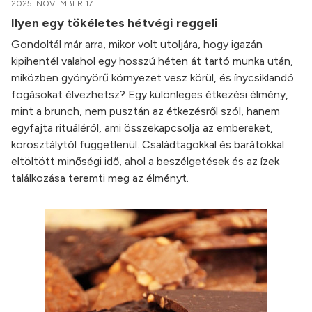
2025. NOVEMBER 17.
Ilyen egy tökéletes hétvégi reggeli
Gondoltál már arra, mikor volt utoljára, hogy igazán
kipihentél valahol egy hosszú héten át tartó munka után,
miközben gyönyörű környezet vesz körül, és ínycsiklandó
fogásokat élvezhetsz? Egy különleges étkezési élmény,
mint a brunch, nem pusztán az étkezésről szól, hanem
egyfajta rituáléról, ami összekapcsolja az embereket,
korosztálytól függetlenül. Családtagokkal és barátokkal
eltöltött minőségi idő, ahol a beszélgetések és az ízek
találkozása teremti meg az élményt.