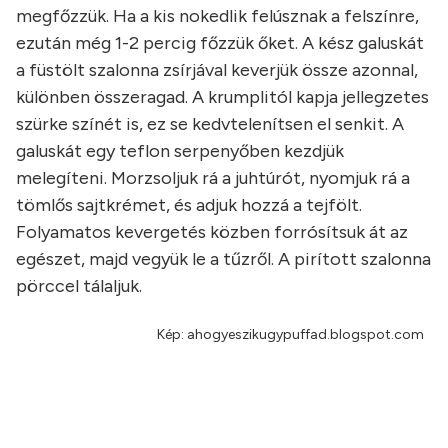
megfőzzük. Ha a kis nokedlik felúsznak a felszínre,
ezután még 1-2 percig főzzük őket. A kész galuskát
a füstölt szalonna zsírjával keverjük össze azonnal,
különben összeragad. A krumplitól kapja jellegzetes
szürke színét is, ez se kedvtelenítsen el senkit. A
galuskát egy teflon serpenyőben kezdjük
melegíteni. Morzsoljuk rá a juhtúrót, nyomjuk rá a
tömlős sajtkrémet, és adjuk hozzá a tejfölt.
Folyamatos kevergetés közben forrósítsuk át az
egészet, majd vegyük le a tűzről. A pirított szalonna
pörccel tálaljuk.
Kép: ahogyeszikugypuffad.blogspot.com