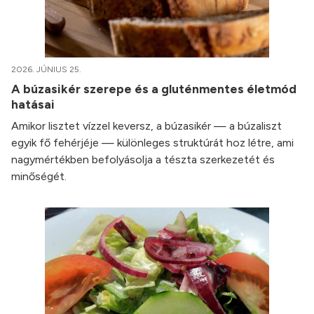
2026. JÚNIUS 25.
A búzasikér szerepe és a gluténmentes életmód
hatásai
Amikor lisztet vízzel keversz, a búzasikér — a búzaliszt
egyik fő fehérjéje — különleges struktúrát hoz létre, ami
nagymértékben befolyásolja a tészta szerkezetét és
minőségét.