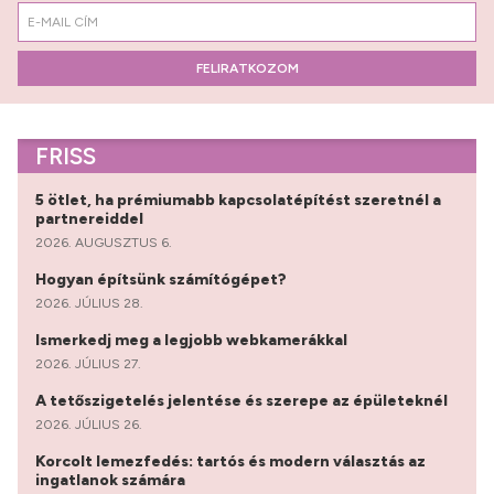
FELIRATKOZOM
FRISS
5 ötlet, ha prémiumabb kapcsolatépítést szeretnél a
partnereiddel
2026. AUGUSZTUS 6.
Hogyan építsünk számítógépet?
2026. JÚLIUS 28.
Ismerkedj meg a legjobb webkamerákkal
2026. JÚLIUS 27.
A tetőszigetelés jelentése és szerepe az épületeknél
2026. JÚLIUS 26.
Korcolt lemezfedés: tartós és modern választás az
ingatlanok számára