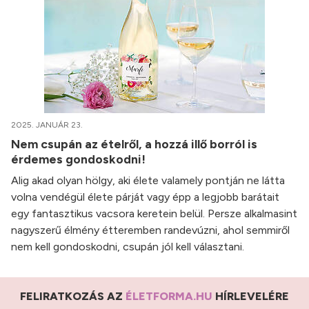
2025. JANUÁR 23.
Nem csupán az ételről, a hozzá illő borról is
érdemes gondoskodni!
Alig akad olyan hölgy, aki élete valamely pontján ne látta
volna vendégül élete párját vagy épp a legjobb barátait
egy fantasztikus vacsora keretein belül. Persze alkalmasint
nagyszerű élmény étteremben randevúzni, ahol semmiről
nem kell gondoskodni, csupán jól kell választani.
FELIRATKOZÁS AZ
ÉLETFORMA.HU
HÍRLEVELÉRE