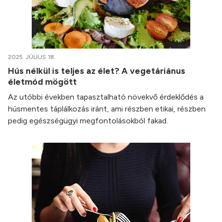
2025. JÚLIUS 18.
Hús nélkül is teljes az élet? A vegetáriánus
életmód mögött
Az utóbbi években tapasztalható növekvő érdeklődés a
húsmentes táplálkozás iránt, ami részben etikai, részben
pedig egészségügyi megfontolásokból fakad.