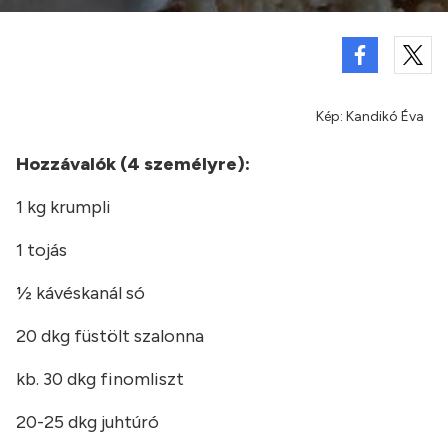
Kép: Kandikó Éva
Hozzávalók (4 személyre):
1 kg krumpli
1 tojás
½ kávéskanál só
20 dkg füstölt szalonna
kb. 30 dkg finomliszt
20-25 dkg juhtúró