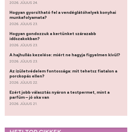
2026. JÚLIUS 24.
Hogyan gyorsítható fel a vendéglátóhelyek konyhai
munkafolyamata?
2026. JÚLIUS 23.
Hogyan gondozzuk a kertünket szárazabb
időszakokban?
2026. JÚLIUS 23.
A hajhullás kezelése: miért ne hagyja figyelmen kívül?
2026. JÚLIUS 23.
Az ízületvédelem fontossága: mit tehetsz fiatalon a
porckopás ellen?
2026. JÚLIUS 22.
Ezért jobb választás nyáron a testpermet, mint a
parfüm – jó oka van
2026. JÚLIUS 21.