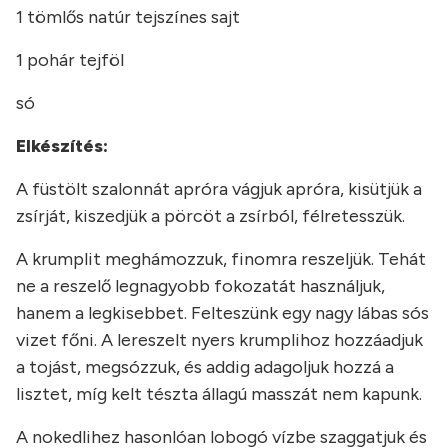
1 tömlős natúr tejszínes sajt
1 pohár tejföl
só
Elkészítés:
A füstölt szalonnát apróra vágjuk apróra, kisütjük a
zsírját, kiszedjük a pörcöt a zsírból, félretesszük.
A krumplit meghámozzuk, finomra reszeljük. Tehát
ne a reszelő legnagyobb fokozatát használjuk,
hanem a legkisebbet. Felteszünk egy nagy lábas sós
vizet főni. A lereszelt nyers krumplihoz hozzáadjuk
a tojást, megsózzuk, és addig adagoljuk hozzá a
lisztet, míg kelt tészta állagú masszát nem kapunk.
A nokedlihez hasonlóan lobogó vízbe szaggatjuk és