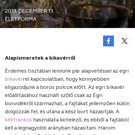
2019. DECEMBER 13.
ÉLETFORMA
Alapismeretek a bikavérről
Érdemes tisztában lennünk pár alapvetéssel az egri
bikavér
rel kapcsolatban, hogy könnyebben
eligazodjunk a boros polcok előtt. Az egri bikavér
előállításához használt szőlő csak az Egri
borvidékről származhat, a fajtákat jellemzően külön
dolgozzák fel, és utána a kész bort házasítják. A
kékfrankos
használata kötelező, és ebből a fajtából
kell a legnagyobb arányban házasítani. Három