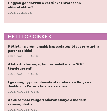
Hogyan gondozzuk a kertünket szárazabb
időszakokban?
2026. JÚLIUS 23.
HETI TOP CIKKEK
5 ötlet, ha prémiumabb kapcsolatépítést szeretnél a
partnereiddel
2026. AUGUSZTUS 6.
A kiberbiztonság új kulcsa: miből is áll a SOC
ténylegesen?
2026. AUGUSZTUS 6.
Egészségügyi problémákról értekezik a Bëlga és
Janklovics Péter a közös dalukban
2026. AUGUSZTUS 8.
Az automata zsugorfóliázók előnye a modern
csomagolásban
2026. AUGUSZTUS 7.