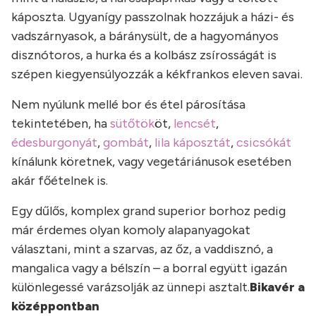
káposzta. Ugyanígy passzolnak hozzájuk a házi- és
vadszárnyasok, a báránysült, de a hagyományos
disznótoros, a hurka és a kolbász zsírosságát is
szépen kiegyensúlyozzák a kékfrankos eleven savai.
Nem nyúlunk mellé bor és étel párosítása
tekintetében, ha
sütőtök
öt,
lencsét
,
édesburgonyát
,
gombát
,
lila káposztát
,
csicsókát
kínálunk köretnek, vagy vegetáriánusok esetében
akár főételnek is.
Egy dűlős, komplex grand superior borhoz pedig
már érdemes olyan komoly alapanyagokat
választani, mint a szarvas, az őz, a vaddisznó, a
mangalica vagy a bélszín – a borral együtt igazán
különlegessé varázsolják az ünnepi asztalt.
Bikavér a
középpontban