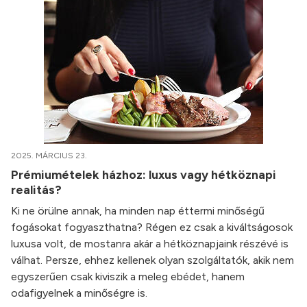
2025. MÁRCIUS 23.
Prémiumételek házhoz: luxus vagy hétköznapi
realitás?
Ki ne örülne annak, ha minden nap éttermi minőségű
fogásokat fogyaszthatna? Régen ez csak a kiváltságosok
luxusa volt, de mostanra akár a hétköznapjaink részévé is
válhat. Persze, ehhez kellenek olyan szolgáltatók, akik nem
egyszerűen csak kiviszik a meleg ebédet, hanem
odafigyelnek a minőségre is.