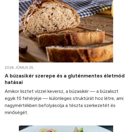
2026. JÚNIUS 25.
A búzasikér szerepe és a gluténmentes életmód
hatásai
Amikor lisztet vízzel keversz, a búzasikér — a búzaliszt
egyik fő fehérjéje — különleges struktúrát hoz létre, ami
nagymértékben befolyásolja a tészta szerkezetét és
minőségét.