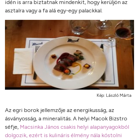
idén is arra biztatnak mindenkit, hogy kerüljön az
asztalra vagy a fa alá egy-egy palackkal.
Kép: László Márta
Az egri borok jellemzője az energikusság, az
ásványosság, a mineralitás. A helyi Macok Bizstro
séfje,
Macsinka János csakis helyi alapanyagokból
dolgozik, ezért is kulináris élmény nála kóstolni