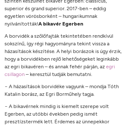
szinten készülhet bikavér Egerben: classicus,
superior és grand superior. 2017-ben – eddig
egyetlen vörösborként – hungarikumnak
nyilvánították!
A bikavér Egerben
A borvidék a szőlőfajták tekintetében rendkívül
sokszínű, így régi hagyományra tekint vissza a
házasítások készítése. A helyi borászok is úgy érzik,
hogy a borvidékben rejlő lehetőségeket leginkább
az egri bikavéren – és annak fehér párján, az
egri
csillagon
– keresztül tudják bemutatni.
− A házasítások borvidéke vagyunk – mondja Tóth
Katalin borász, az Egri Borműhely tagja.
− A bikavérnek mindig is kiemelt szerepe volt
Egerben, az utóbbi években pedig ismét
presztízstermék lett. Érdemes az ünnepekkor