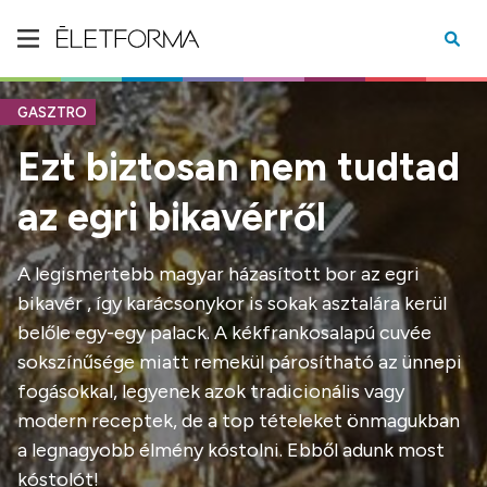
GASZTRO
Ezt biztosan nem tudtad
az egri bikavérről
A legismertebb magyar házasított bor az egri
bikavér , így karácsonykor is sokak asztalára kerül
belőle egy-egy palack. A kékfrankosalapú cuvée
sokszínűsége miatt remekül párosítható az ünnepi
fogásokkal, legyenek azok tradicionális vagy
modern receptek, de a top tételeket önmagukban
a legnagyobb élmény kóstolni. Ebből adunk most
kóstolót!