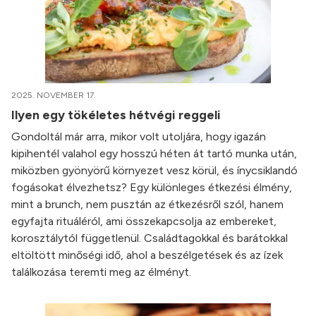
2025. NOVEMBER 17.
Ilyen egy tökéletes hétvégi reggeli
Gondoltál már arra, mikor volt utoljára, hogy igazán
kipihentél valahol egy hosszú héten át tartó munka után,
miközben gyönyörű környezet vesz körül, és ínycsiklandó
fogásokat élvezhetsz? Egy különleges étkezési élmény,
mint a brunch, nem pusztán az étkezésről szól, hanem
egyfajta rituáléról, ami összekapcsolja az embereket,
korosztálytól függetlenül. Családtagokkal és barátokkal
eltöltött minőségi idő, ahol a beszélgetések és az ízek
találkozása teremti meg az élményt.