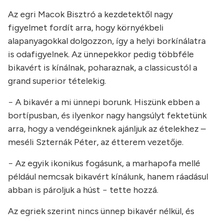
Az egri Macok Bisztró a kezdetektől nagy
figyelmet fordít arra, hogy környékbeli
alapanyagokkal dolgozzon, így a helyi borkínálatra
is odafigyelnek. Az ünnepekkor pedig többféle
bikavért is kínálnak, poharaznak, a classicustól a
grand superior tételekig.
− A bikavér a mi ünnepi borunk. Hiszünk ebben a
bortípusban, és ilyenkor nagy hangsúlyt fektetünk
arra, hogy a vendégeinknek ajánljuk az ételekhez –
meséli Szternák Péter, az étterem vezetője.
− Az egyik ikonikus fogásunk, a marhapofa mellé
például nemcsak bikavért kínálunk, hanem ráadásul
abban is pároljuk a húst − tette hozzá.
Az egriek szerint nincs ünnep bikavér nélkül, és