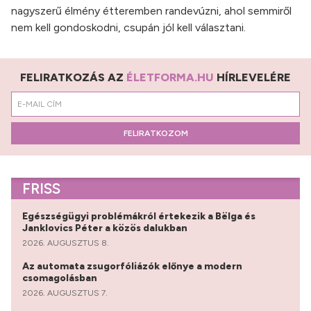
nagyszerű élmény étteremben randevúzni, ahol semmiről
nem kell gondoskodni, csupán jól kell választani.
FELIRATKOZÁS AZ
ÉLETFORMA.HU
HÍRLEVELÉRE
FELIRATKOZOM
FRISS
Egészségügyi problémákról értekezik a Bëlga és
Janklovics Péter a közös dalukban
2026. AUGUSZTUS 8.
Az automata zsugorfóliázók előnye a modern
csomagolásban
2026. AUGUSZTUS 7.