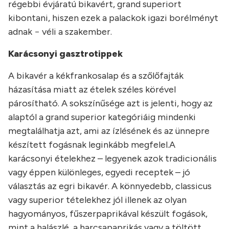
régebbi évjáratú bikavért, grand superiort
kibontani, hiszen ezek a palackok igazi borélményt
adnak − véli a szakember.
Karácsonyi gasztrotippek
A bikavér a kékfrankosalap és a szőlőfajták
házasítása miatt az ételek széles körével
párosítható. A sokszínűsége azt is jelenti, hogy az
alaptól a grand superior kategóriáig mindenki
megtalálhatja azt, ami az ízlésének és az ünnepre
készített fogásnak leginkább megfelel.
A
karácsonyi ételekhez – legyenek azok tradicionális
vagy éppen különleges, egyedi receptek – jó
választás az egri bikavér. A könnyedebb, classicus
vagy superior tételekhez jól illenek az olyan
hagyományos, fűszerpaprikával készült fogások,
mint a halászlé, a harcsapaprikás vagy a töltött