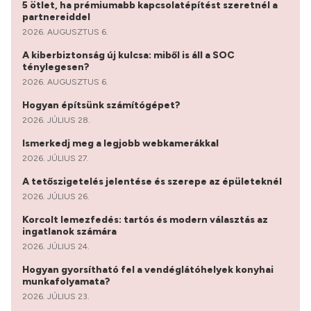
5 ötlet, ha prémiumabb kapcsolatépítést szeretnél a
partnereiddel
2026. AUGUSZTUS 6.
A kiberbiztonság új kulcsa: miből is áll a SOC
ténylegesen?
2026. AUGUSZTUS 6.
Hogyan építsünk számítógépet?
2026. JÚLIUS 28.
Ismerkedj meg a legjobb webkamerákkal
2026. JÚLIUS 27.
A tetőszigetelés jelentése és szerepe az épületeknél
2026. JÚLIUS 26.
Korcolt lemezfedés: tartós és modern választás az
ingatlanok számára
2026. JÚLIUS 24.
Hogyan gyorsítható fel a vendéglátóhelyek konyhai
munkafolyamata?
2026. JÚLIUS 23.