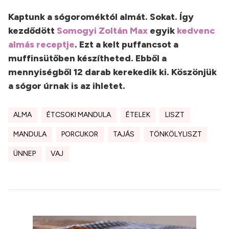
Kaptunk a sógoroméktól almát. Sokat. Így
kezdődött
Somogyi Zoltán Max
egyik
kedvenc
almás receptje
. Ezt a kelt puffancsot a
muffinsütőben készítheted. Ebből a
mennyiségből 12 darab kerekedik ki. Köszönjük
a sógor úrnak is az ihletet.
ALMA
ÉTCSOKI MANDULA
ÉTELEK
LISZT
MANDULA
PORCUKOR
TAJÁS
TÖNKÖLYLISZT
ÜNNEP
VAJ