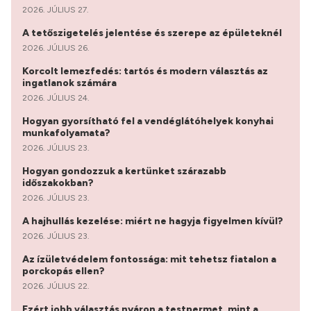
2026. JÚLIUS 27.
A tetőszigetelés jelentése és szerepe az épületeknél
2026. JÚLIUS 26.
Korcolt lemezfedés: tartós és modern választás az
ingatlanok számára
2026. JÚLIUS 24.
Hogyan gyorsítható fel a vendéglátóhelyek konyhai
munkafolyamata?
2026. JÚLIUS 23.
Hogyan gondozzuk a kertünket szárazabb
időszakokban?
2026. JÚLIUS 23.
A hajhullás kezelése: miért ne hagyja figyelmen kívül?
2026. JÚLIUS 23.
Az ízületvédelem fontossága: mit tehetsz fiatalon a
porckopás ellen?
2026. JÚLIUS 22.
Ezért jobb választás nyáron a testpermet, mint a