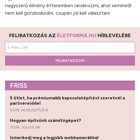
nagyszerű élmény étteremben randevúzni, ahol semmiről
nem kell gondoskodni, csupán jól kell választani.
FELIRATKOZÁS AZ
ÉLETFORMA.HU
HÍRLEVELÉRE
FELIRATKOZOM
FRISS
5 ötlet, ha prémiumabb kapcsolatépítést szeretnél a
partnereiddel
2026. AUGUSZTUS 6.
Hogyan építsünk számítógépet?
2026. JÚLIUS 28.
Ismerkedj meg a legjobb webkamerákkal