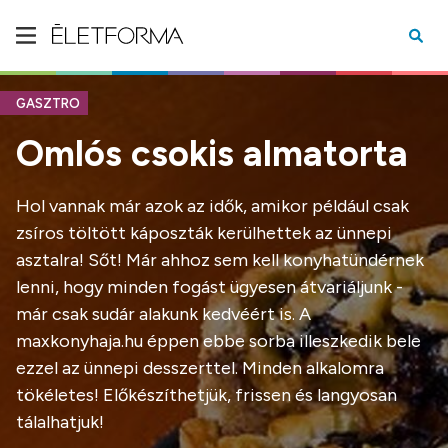
GASZTRO
Omlós csokis almatorta
Hol vannak már azok az idők, amikor például csak
zsíros töltött káposzták kerülhettek az ünnepi
asztalra! Sőt! Már ahhoz sem kell konyhatündérnek
lenni, hogy minden fogást ügyesen átvariáljunk -
már csak sudár alakunk kedvéért is. A
maxkonyhaja.hu éppen ebbe sorba illeszkedik bele
ezzel az ünnepi desszerttel. Minden alkalomra
tökéletes! Előkészíthetjük, frissen és langyosan
tálalhatjuk!