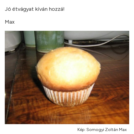
Jó étvágyat kíván hozzá!
Max
Kép: Somogyi Zoltán Max