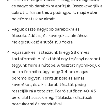
és nagyobb darabokra aprítjuk. Összekeverjük a
cukrot, a fűszert és a pudingport, majd ebbe
beleforgatjuk az almát.
Vágjuk össze nagyobb darabokra az
étcsokoládét is, és keverjük az almához.
Melegítsük elő a sütőt 190 fokra.
Vajazzunk és lisztezzünk ki egy 28 cm-es
tortaformát. A tésztából egy tojásnyi darabot
tegyünk félre a hűtőbe. A tésztát nyomkodjuk
bele a formába, úgy hogy 3-4 cm magas
pereme legyen. Terítsük bele az almás
keveréket, és a kis darab tésztát pedig
reszeljük rá a tetejére. Forró sütőben 40-45
perc alatt süssük meg. Tálaláskor díszítsük
porcukorral és mandulával.