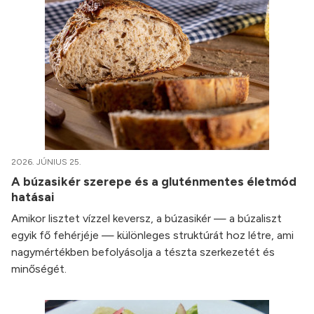
2026. JÚNIUS 25.
A búzasikér szerepe és a gluténmentes életmód
hatásai
Amikor lisztet vízzel keversz, a búzasikér — a búzaliszt
egyik fő fehérjéje — különleges struktúrát hoz létre, ami
nagymértékben befolyásolja a tészta szerkezetét és
minőségét.