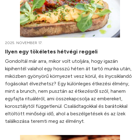
2025. NOVEMBER 17.
Ilyen egy tökéletes hétvégi reggeli
Gondoltál már arra, mikor volt utoljára, hogy igazán
kipihentél valahol egy hosszú héten át tartó munka után,
miközben gyönyörű környezet vesz körül, és ínycsiklandó
fogásokat élvezhetsz? Egy különleges étkezési élmény,
mint a brunch, nem pusztán az étkezésről szól, hanem
egyfajta rituáléról, ami összekapcsolja az embereket,
korosztálytól függetlenül. Családtagokkal és barátokkal
eltöltött minőségi idő, ahol a beszélgetések és az ízek
találkozása teremti meg az élményt.