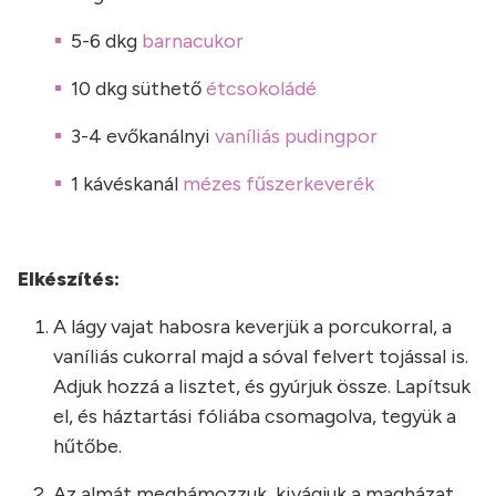
5-6 dkg
barnacukor
10 dkg süthető
étcsokoládé
3-4 evőkanálnyi
vaníliás pudingpor
1 kávéskanál
mézes fűszerkeverék
Elkészítés:
A lágy vajat habosra keverjük a porcukorral, a
vaníliás cukorral majd a sóval felvert tojással is.
Adjuk hozzá a lisztet, és gyúrjuk össze. Lapítsuk
el, és háztartási fóliába csomagolva, tegyük a
hűtőbe.
Az almát meghámozzuk, kivágjuk a magházat,