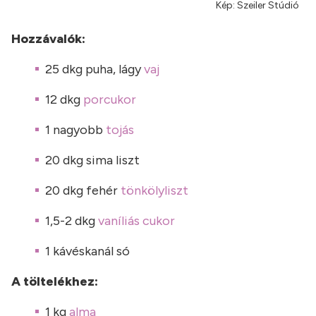
Kép: Szeiler Stúdió
Hozzávalók:
25 dkg puha, lágy
vaj
12 dkg
porcukor
1 nagyobb
tojás
20 dkg sima liszt
20 dkg fehér
tönkölyliszt
1,5-2 dkg
vaníliás cukor
1 kávéskanál só
A töltelékhez:
1 kg
alma