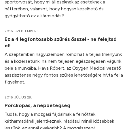
sportorvosát, hogy mi áll ezeknek az eseteknek a
hátterében, valamint, hogy hogyan kezelhető és
gyógyítható ez a károsodás?
2016. SZEPTEMBER 5.
Ez a 4 legfontosabb szűrés ősszel - ne felejtsd
el!
A szeptemberi nagyüzemben romolhat a teljesítményünk
és a közérzetünk, ha nem teljesen egészségesen vágunk
bele a munkába. Hava Róbert, az Oxygen Medical vezető
asszisztense négy fontos szűrés lehetőségére hívta fel a
figyelmet.
2016. JÚLIUS 29.
Porckopás, a népbetegség
Tudta, hogy a mozgási fájdalmak a felnőttek
kétharmadánál jelentkeznek, ráadásul minél idősebbek
leszünk, ez annál gyakoribb? A mozgásszervi