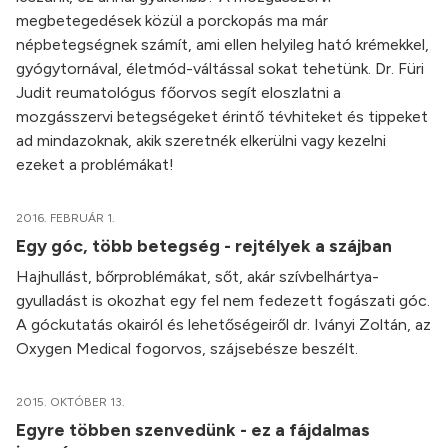
megbetegedések közül a porckopás ma már
népbetegségnek számít, ami ellen helyileg ható krémekkel,
gyógytornával, életmód-váltással sokat tehetünk. Dr. Füri
Judit reumatológus főorvos segít eloszlatni a
mozgásszervi betegségeket érintő tévhiteket és tippeket
ad mindazoknak, akik szeretnék elkerülni vagy kezelni
ezeket a problémákat!
2016. FEBRUÁR 1.
Egy góc, több betegség - rejtélyek a szájban
Hajhullást, bőrproblémákat, sőt, akár szívbelhártya-
gyulladást is okozhat egy fel nem fedezett fogászati góc.
A góckutatás okairól és lehetőségeiről dr. Iványi Zoltán, az
Oxygen Medical fogorvos, szájsebésze beszélt.
2015. OKTÓBER 13.
Egyre többen szenvedünk - ez a fájdalmas