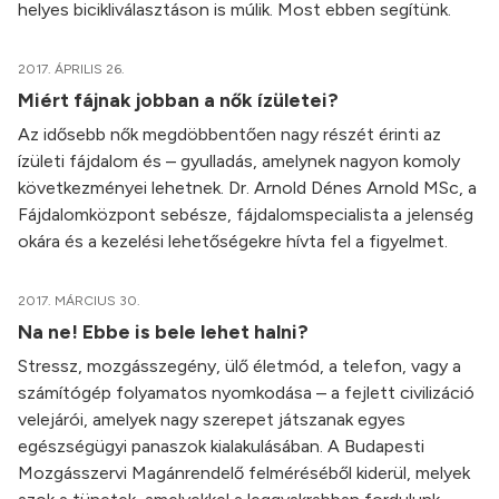
helyes bicikliválasztáson is múlik. Most ebben segítünk.
2017. ÁPRILIS 26.
Miért fájnak jobban a nők ízületei?
Az idősebb nők megdöbbentően nagy részét érinti az
ízületi fájdalom és – gyulladás, amelynek nagyon komoly
következményei lehetnek. Dr. Arnold Dénes Arnold MSc, a
Fájdalomközpont sebésze, fájdalomspecialista a jelenség
okára és a kezelési lehetőségekre hívta fel a figyelmet.
2017. MÁRCIUS 30.
Na ne! Ebbe is bele lehet halni?
Stressz, mozgásszegény, ülő életmód, a telefon, vagy a
számítógép folyamatos nyomkodása – a fejlett civilizáció
velejárói, amelyek nagy szerepet játszanak egyes
egészségügyi panaszok kialakulásában. A Budapesti
Mozgásszervi Magánrendelő felméréséből kiderül, melyek