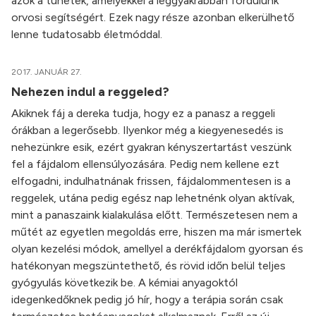
azok a tünetek, amelyekkel a leggyakrabban fordulunk
orvosi segítségért. Ezek nagy része azonban elkerülhető
lenne tudatosabb életmóddal.
2017. JANUÁR 27.
Nehezen indul a reggeled?
Akiknek fáj a dereka tudja, hogy ez a panasz a reggeli
órákban a legerősebb. Ilyenkor még a kiegyenesedés is
nehezünkre esik, ezért gyakran kényszertartást veszünk
fel a fájdalom ellensúlyozására. Pedig nem kellene ezt
elfogadni, indulhatnának frissen, fájdalommentesen is a
reggelek, utána pedig egész nap lehetnénk olyan aktívak,
mint a panaszaink kialakulása előtt. Természetesen nem a
műtét az egyetlen megoldás erre, hiszen ma már ismertek
olyan kezelési módok, amellyel a derékfájdalom gyorsan és
hatékonyan megszüntethető, és rövid időn belül teljes
gyógyulás következik be. A kémiai anyagoktól
idegenkedőknek pedig jó hír, hogy a terápia során csak