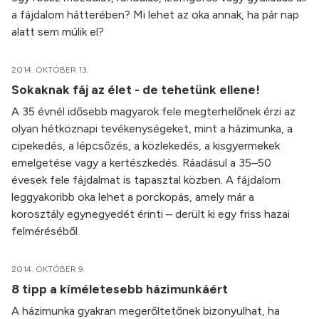
a fájdalom hátterében? Mi lehet az oka annak, ha pár nap
alatt sem múlik el?
2014. OKTÓBER 13.
Sokaknak fáj az élet - de tehetünk ellene!
A 35 évnél idősebb magyarok fele megterhelőnek érzi az
olyan hétköznapi tevékenységeket, mint a házimunka, a
cipekedés, a lépcsőzés, a közlekedés, a kisgyermekek
emelgetése vagy a kertészkedés. Ráadásul a 35–50
évesek fele fájdalmat is tapasztal közben. A fájdalom
leggyakoribb oka lehet a porckopás, amely már a
korosztály egynegyedét érinti – derült ki egy friss hazai
felméréséből.
2014. OKTÓBER 9.
8 tipp a kíméletesebb házimunkáért
A házimunka gyakran megerőltetőnek bizonyulhat, ha