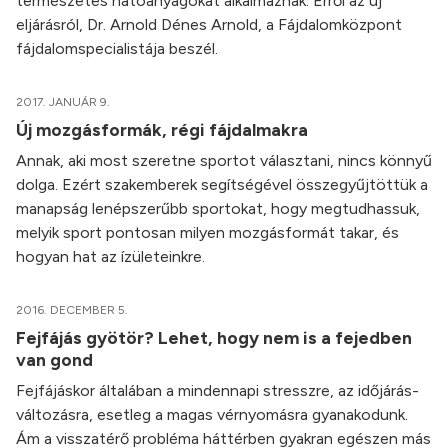
természetes hatóanyagokat alkalmaznak. Erről az új
eljárásról, Dr. Arnold Dénes Arnold, a Fájdalomközpont
fájdalomspecialistája beszél.
2017. JANUÁR 9.
Új mozgásformák, régi fájdalmakra
Annak, aki most szeretne sportot választani, nincs könnyű
dolga. Ezért szakemberek segítségével összegyűjtöttük a
manapság lenépszerűbb sportokat, hogy megtudhassuk,
melyik sport pontosan milyen mozgásformát takar, és
hogyan hat az ízületeinkre.
2016. DECEMBER 5.
Fejfájás gyötör? Lehet, hogy nem is a fejedben
van gond
Fejfájáskor általában a mindennapi stresszre, az időjárás-
változásra, esetleg a magas vérnyomásra gyanakodunk.
Ám a visszatérő probléma háttérben gyakran egészen más