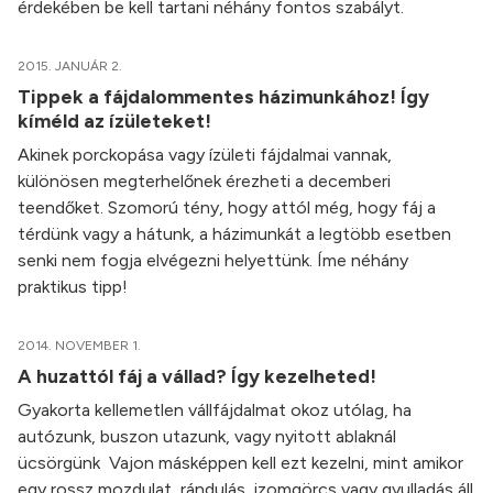
érdekében be kell tartani néhány fontos szabályt.
2015. JANUÁR 2.
Tippek a fájdalommentes házimunkához! Így
kíméld az ízületeket!
Akinek porckopása vagy ízületi fájdalmai vannak,
különösen megterhelőnek érezheti a decemberi
teendőket. Szomorú tény, hogy attól még, hogy fáj a
térdünk vagy a hátunk, a házimunkát a legtöbb esetben
senki nem fogja elvégezni helyettünk. Íme néhány
praktikus tipp!
2014. NOVEMBER 1.
A huzattól fáj a vállad? Így kezelheted!
Gyakorta kellemetlen vállfájdalmat okoz utólag, ha
autózunk, buszon utazunk, vagy nyitott ablaknál
ücsörgünk Vajon másképpen kell ezt kezelni, mint amikor
egy rossz mozdulat, rándulás, izomgörcs vagy gyulladás áll