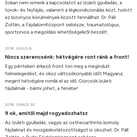
Sokan nem ismerik a kapcsolatot az ízületi gyulladás, a
torok- és fejfájás, valamint a légkondicionálás közt, holott
ez bizonyos körülmények között fennállhat. Dr. Páll
Zoltán, a FájdalomKözpont sebésze, traumatológus,
sportorvos a megoldási lehetőségekről beszélt.
2018. JÚLIUS 6.
Nincs szerencsénk: hétvégére ront ránk a front!
Egy pénteken érkező front töri meg a megindult
felmelegedést, és okoz változékonyabb időt.Magyarul,
megint hétvégére romlik el az idő. Görcsök ízületi
fájdalmak - bármi jöhet, a fenébe!
2018. JÚNIUS 30.
9 ok, amitől majd rogyadozhatsz
Az ízületi gyulladás, vagyis az ostheoarthritis komoly
fájdalmat és mozgáskorlátozottságot is okozhat. Dr. Páll