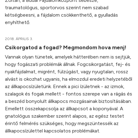
Zoltán, a Budai Fájdalomközpont sebésze,
traumatológus, sportorvos szerint nem szabad
kétségbeesni, a fájdalom csökkenthető, a gyulladás
enyhíthető.
2018. ÁPRILIS 3.
Csikorgatod a fogad? Megmondom hova menj!
Vannak olyan tünetek, amelyek hátterében nem is sejtjük,
hogy fogászati problémák állnak. Fogcsikorgatást, fej- és
nyakfájdalmat, migrént, fülzúgást, vagy nyugtalan, rossz
alvást is okozhat ugyanis, ha elmozdul eredeti helyzetéből
az állkapocsízületünk. Ennek a pici ízületnek - az izmok,
szalagok és fogak mellett - fontos szerepe van a rágás és
a beszéd bonyolult állkapocs mozgásainak biztosításában.
Emellett összekapcsolja az állkapcsot a koponyával. A
gnatológus szakember szerint alapos, az egész testet
érintő felmérés szükséges, hogy megszüntessék az
állkapocsízülettel kapcsolatos problémákat.