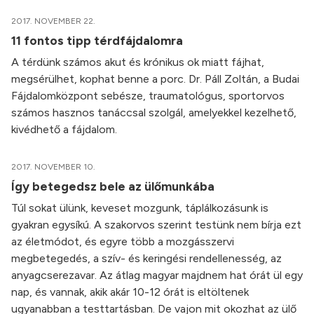
2017. NOVEMBER 22.
11 fontos tipp térdfájdalomra
A térdünk számos akut és krónikus ok miatt fájhat,
megsérülhet, kophat benne a porc. Dr. Páll Zoltán, a Budai
Fájdalomközpont sebésze, traumatológus, sportorvos
számos hasznos tanáccsal szolgál, amelyekkel kezelhető,
kivédhető a fájdalom.
2017. NOVEMBER 10.
Így betegedsz bele az ülőmunkába
Túl sokat ülünk, keveset mozgunk, táplálkozásunk is
gyakran egysíkú. A szakorvos szerint testünk nem bírja ezt
az életmódot, és egyre több a mozgásszervi
megbetegedés, a szív- és keringési rendellenesség, az
anyagcserezavar. Az átlag magyar majdnem hat órát ül egy
nap, és vannak, akik akár 10-12 órát is eltöltenek
ugyanabban a testtartásban. De vajon mit okozhat az ülő