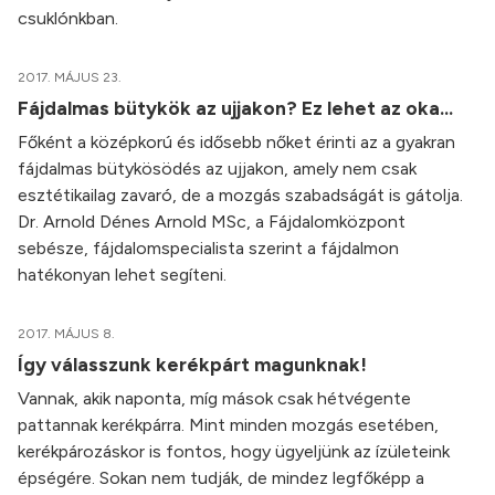
csuklónkban.
2017. MÁJUS 23.
Fájdalmas bütykök az ujjakon? Ez lehet az oka...
Főként a középkorú és idősebb nőket érinti az a gyakran
fájdalmas bütykösödés az ujjakon, amely nem csak
esztétikailag zavaró, de a mozgás szabadságát is gátolja.
Dr. Arnold Dénes Arnold MSc, a Fájdalomközpont
sebésze, fájdalomspecialista szerint a fájdalmon
hatékonyan lehet segíteni.
2017. MÁJUS 8.
Így válasszunk kerékpárt magunknak!
Vannak, akik naponta, míg mások csak hétvégente
pattannak kerékpárra. Mint minden mozgás esetében,
kerékpározáskor is fontos, hogy ügyeljünk az ízületeink
épségére. Sokan nem tudják, de mindez legfőképp a