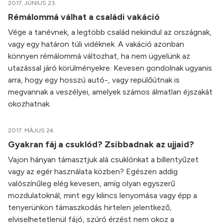
2017. JÚNIUS 23.
Rémálommá válhat a családi vakáció
Vége a tanévnek, a legtöbb család nekiindul az országnak,
vagy egy határon túli vidéknek. A vakáció azonban
könnyen rémálommá változhat, ha nem ügyelünk az
utazással járó körülményekre. Kevesen gondolnak ugyanis
arra, hogy egy hosszú autó-, vagy repülőútnak is
megvannak a veszélyei, amelyek számos álmatlan éjszakát
okozhatnak.
2017. MÁJUS 24.
Gyakran fáj a csuklód? Zsibbadnak az ujjaid?
Vajon hányan támasztjuk alá csuklónkat a billentyűzet
vagy az egér használata közben? Egészen addig
valószínűleg elég kevesen, amíg olyan egyszerű
mozdulatoknál, mint egy kilincs lenyomása vagy épp a
tenyerünkön támaszkodás hirtelen jelentkező,
elviselhetetlenül fájó, szúró érzést nem okoz a