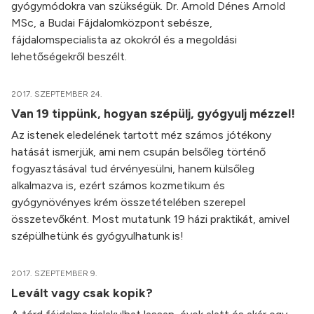
gyógymódokra van szükségük. Dr. Arnold Dénes Arnold
MSc, a Budai Fájdalomközpont sebésze,
fájdalomspecialista az okokról és a megoldási
lehetőségekről beszélt.
2017. SZEPTEMBER 24.
Van 19 tippünk, hogyan szépülj, gyógyulj mézzel!
Az istenek eledelének tartott méz számos jótékony
hatását ismerjük, ami nem csupán belsőleg történő
fogyasztásával tud érvényesülni, hanem külsőleg
alkalmazva is, ezért számos kozmetikum és
gyógynövényes krém összetételében szerepel
összetevőként. Most mutatunk 19 házi praktikát, amivel
szépülhetünk és gyógyulhatunk is!
2017. SZEPTEMBER 9.
Levált vagy csak kopik?