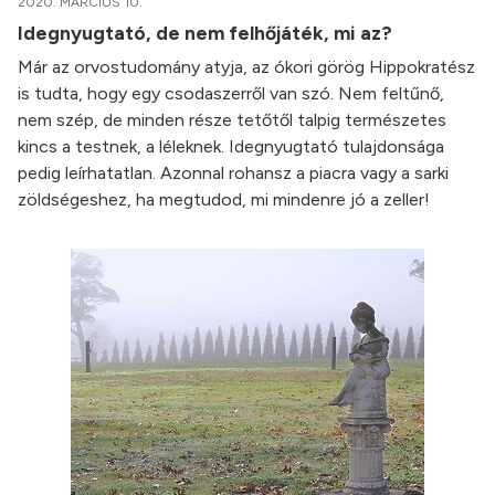
2020. MÁRCIUS 10.
Idegnyugtató, de nem felhőjáték, mi az?
Már az orvostudomány atyja, az ókori görög Hippokratész
is tudta, hogy egy csodaszerről van szó. Nem feltűnő,
nem szép, de minden része tetőtől talpig természetes
kincs a testnek, a léleknek. Idegnyugtató tulajdonsága
pedig leírhatatlan. Azonnal rohansz a piacra vagy a sarki
zöldségeshez, ha megtudod, mi mindenre jó a zeller!