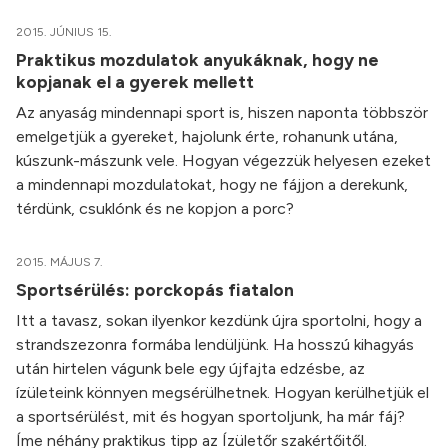
2015. JÚNIUS 15.
Praktikus mozdulatok anyukáknak, hogy ne
kopjanak el a gyerek mellett
Az anyaság mindennapi sport is, hiszen naponta többször
emelgetjük a gyereket, hajolunk érte, rohanunk utána,
kúszunk-mászunk vele. Hogyan végezzük helyesen ezeket
a mindennapi mozdulatokat, hogy ne fájjon a derekunk,
térdünk, csuklónk és ne kopjon a porc?
2015. MÁJUS 7.
Sportsérülés: porckopás fiatalon
Itt a tavasz, sokan ilyenkor kezdünk újra sportolni, hogy a
strandszezonra formába lendüljünk. Ha hosszú kihagyás
után hirtelen vágunk bele egy újfajta edzésbe, az
ízületeink könnyen megsérülhetnek. Hogyan kerülhetjük el
a sportsérülést, mit és hogyan sportoljunk, ha már fáj?
Íme néhány praktikus tipp az Ízületőr szakértőitől.