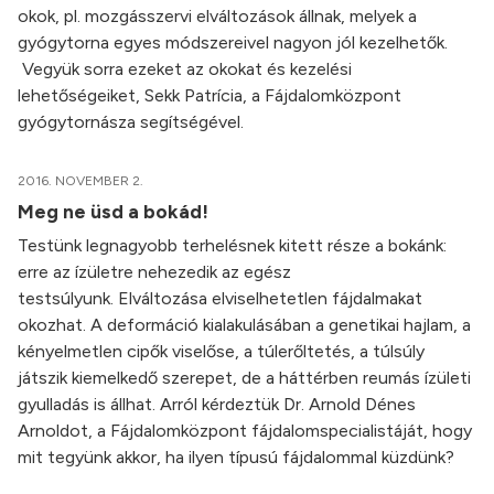
okok, pl. mozgásszervi elváltozások állnak, melyek a
gyógytorna egyes módszereivel nagyon jól kezelhetők.
Vegyük sorra ezeket az okokat és kezelési
lehetőségeiket, Sekk Patrícia, a Fájdalomközpont
gyógytornásza segítségével.
2016. NOVEMBER 2.
Meg ne üsd a bokád!
Testünk legnagyobb terhelésnek kitett része a bokánk:
erre az ízületre nehezedik az egész
testsúlyunk. Elváltozása elviselhetetlen fájdalmakat
okozhat. A deformáció kialakulásában a genetikai hajlam, a
kényelmetlen cipők viselőse, a túlerőltetés, a túlsúly
játszik kiemelkedő szerepet, de a háttérben reumás ízületi
gyulladás is állhat. Arról kérdeztük Dr. Arnold Dénes
Arnoldot, a Fájdalomközpont fájdalomspecialistáját, hogy
mit tegyünk akkor, ha ilyen típusú fájdalommal küzdünk?