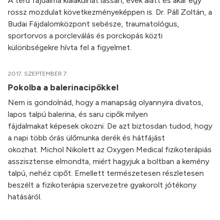
A térd fájdalma kialakulhat lassan, évek alatt és akár egy
rossz mozdulat következményeképpen is. Dr. Páll Zoltán, a
Budai Fájdalomközpont sebésze, traumatológus,
sportorvos a porcleválás és porckopás közti
különbségekre hívta fel a figyelmet.
2017. SZEPTEMBER 7.
Pokolba a balerinacipőkkel
Nem is gondolnád, hogy a manapság olyannyira divatos,
lapos talpú balerina, és saru cipők milyen
fájdalmakat képesek okozni. De azt biztosdan tudod, hogy
a napi több órás ülőmunka derék és hátfájást
okozhat. Michol Nikolett az Oxygen Medical fizikoterápiás
asszisztense elmondta, miért hagyjuk a boltban a kemény
talpú, nehéz cipőt. Emellett természetesen részletesen
beszélt a fizikoterápia szervezetre gyakorolt jótékony
hatásáról.