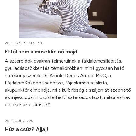
2018. SZEPTEMBER 9.
Ettől nem a muszklid nő majd
A szteroidok gyakran felmerülnek a fájdalomcsillapítás,
gyulladáscsökkentés témakörökben, mint gyorsan ható,
hatékony szerek. Dr. Arnold Dénes Arnold MsC, a
FájdalomKözpont sebésze, fájdalomspecialista,
akupunktőr elmondja, mi a különbség a szájon át szedhető
és injekcióban hozzáférhető szteroidok közt, mikor válnak
be ezek az eljárások?
2018. JÚLIUS 26.
Húz a csúz? Ajjaj!