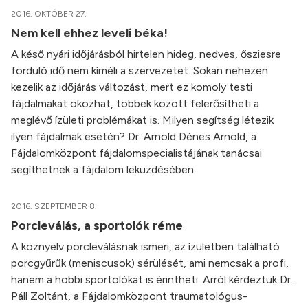
2016. OKTÓBER 27.
Nem kell ehhez leveli béka!
A késő nyári időjárásból hirtelen hideg, nedves, ősziesre
forduló idő nem kíméli a szervezetet. Sokan nehezen
kezelik az időjárás változást, mert ez komoly testi
fájdalmakat okozhat, többek között felerősítheti a
meglévő ízületi problémákat is. Milyen segítség létezik
ilyen fájdalmak esetén? Dr. Arnold Dénes Arnold, a
Fájdalomközpont fájdalomspecialistájának tanácsai
segíthetnek a fájdalom leküzdésében.
2016. SZEPTEMBER 8.
Porcleválás, a sportolók réme
A köznyelv porcleválásnak ismeri, az ízületben található
porcgyűrűk (meniscusok) sérülését, ami nemcsak a profi,
hanem a hobbi sportolókat is érintheti. Arról kérdeztük Dr.
Páll Zoltánt, a Fájdalomközpont traumatológus-