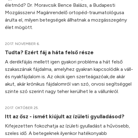
életmód? Dr. Moravcsik Bence Balázs, a Budapesti
Mozgásszervi Magánrendelő ortopéd-traumatológusa
árulta el, milyen betegségek állhatnak a mozgásszegény
élet mögött.
2017. NOVEMBER 6.
Tudta? Ezért fáj a háta felső része
A derékfájás mellett igen gyakori probléma a hát felső
szakaszának fájdalma, amelyhez gyakran kapcsolódik a váll-
és nyakfájdalom is. Az okok igen szerteágazóak,de akár
akut, akár krónikus fájdalomról van szó, orvosi segítséggel
szinte szó szerint nagy teher kerülhet le a vállunkról.
2017. OKTÓBER 25.
Itt az ősz - ismét kiújult az ízületi gyulladásod?
Kifejezetten fokozhatja az ízületi gyulladást a hűvösebb,
szeles idő. A betegeknek ilyenkor hatékonyabb