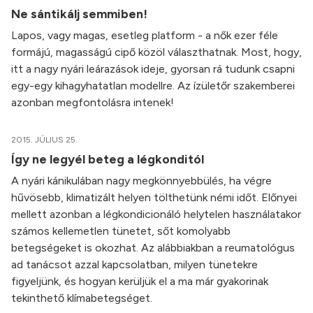
Ne sántikálj semmiben!
Lapos, vagy magas, esetleg platform - a nők ezer féle
formájú, magasságú cipő közöl választhatnak. Most, hogy,
itt a nagy nyári leárazások ideje, gyorsan rá tudunk csapni
egy-egy kihagyhatatlan modellre. Az ízületőr szakemberei
azonban megfontolásra intenek!
2015. JÚLIUS 25.
Így ne legyél beteg a légkonditól
A nyári kánikulában nagy megkönnyebbülés, ha végre
hűvösebb, klimatizált helyen tölthetünk némi időt. Előnyei
mellett azonban a légkondicionáló helytelen használatakor
számos kellemetlen tünetet, sőt komolyabb
betegségeket is okozhat. Az alábbiakban a reumatológus
ad tanácsot azzal kapcsolatban, milyen tünetekre
figyeljünk, és hogyan kerüljük el a ma már gyakorinak
tekinthető klímabetegséget.