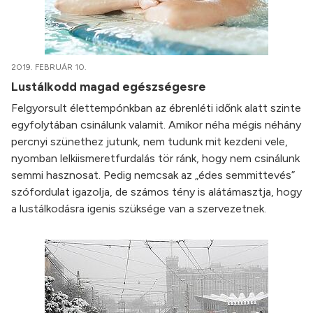
2019. FEBRUÁR 10.
Lustálkodd magad egészségesre
Felgyorsult élettempónkban az ébrenléti időnk alatt szinte
egyfolytában csinálunk valamit. Amikor néha mégis néhány
percnyi szünethez jutunk, nem tudunk mit kezdeni vele,
nyomban lelkiismeretfurdalás tör ránk, hogy nem csinálunk
semmi hasznosat. Pedig nemcsak az „édes semmittevés”
szófordulat igazolja, de számos tény is alátámasztja, hogy
a lustálkodásra igenis szüksége van a szervezetnek.