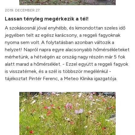
2019. DECEMBER 27.
Lassan tényleg megérkezik a tél!
A szokásosnál jóval enyhébb, és kimondottan szeles idő
jegyében telt az egész karácsony, a reggeli fagyoknak
nyoma sem volt. A folytatásban azonban változik a
helyzet! Napról napra egyre alacsonyabb hőmérsékleteket
mérhetünk, a hétvégén az ország nagy részén már 5 fok
alatt marad a hőmérséklet. - Ezzel együtt a reggeli fagyok
is visszatérnek, és a szél is többször megélénkül -
tájékoztat Pintér Ferenc, a Meteo Klinika igazgatója.