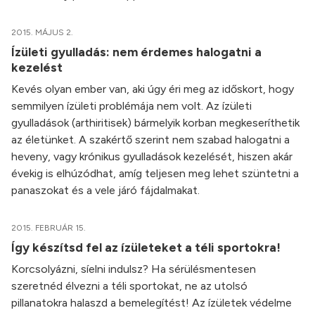
2015. MÁJUS 2.
Ízületi gyulladás: nem érdemes halogatni a
kezelést
Kevés olyan ember van, aki úgy éri meg az időskort, hogy
semmilyen ízületi problémája nem volt. Az ízületi
gyulladások (arthiritisek) bármelyik korban megkeseríthetik
az életünket. A szakértő szerint nem szabad halogatni a
heveny, vagy krónikus gyulladások kezelését, hiszen akár
évekig is elhúzódhat, amíg teljesen meg lehet szüntetni a
panaszokat és a vele járó fájdalmakat.
2015. FEBRUÁR 15.
Így készítsd fel az ízületeket a téli sportokra!
Korcsolyázni, síelni indulsz? Ha sérülésmentesen
szeretnéd élvezni a téli sportokat, ne az utolsó
pillanatokra halaszd a bemelegítést! Az ízületek védelme