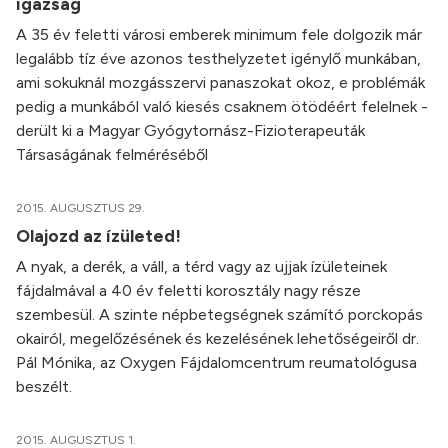
igazság
A 35 év feletti városi emberek minimum fele dolgozik már
legalább tíz éve azonos testhelyzetet igénylő munkában,
ami sokuknál mozgásszervi panaszokat okoz, e problémák
pedig a munkából való kiesés csaknem ötödéért felelnek -
derült ki a Magyar Gyógytornász-Fizioterapeuták
Társaságának felméréséből
2015. AUGUSZTUS 29.
Olajozd az ízületed!
A nyak, a derék, a váll, a térd vagy az ujjak ízületeinek
fájdalmával a 40 év feletti korosztály nagy része
szembesül. A szinte népbetegségnek számító porckopás
okairól, megelőzésének és kezelésének lehetőségeiről dr.
Pál Mónika, az Oxygen Fájdalomcentrum reumatológusa
beszélt.
2015. AUGUSZTUS 1.