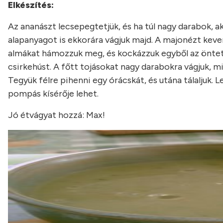
Elkészítés:
Az ananászt lecsepegtetjük, és ha túl nagy darabok, 
alapanyagot is ekkorára vágjuk majd. A majonézt keverjük
almákat hámozzuk meg, és kockázzuk egyből az öntetbe
csirkehúst. A főtt tojásokat nagy darabokra vágjuk, m
Tegyük félre pihenni egy órácskát, és utána tálaljuk. Le
pompás kísérője lehet.
Jó étvágyat hozzá: Max!