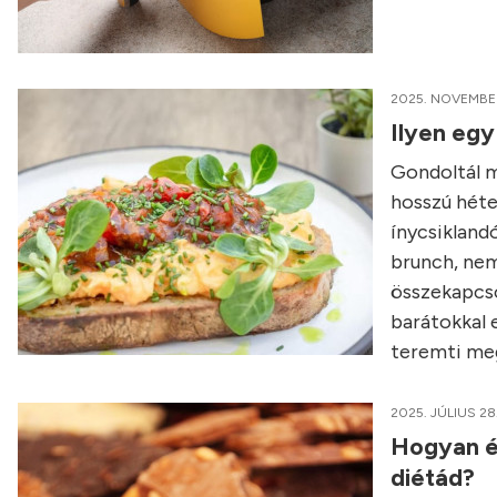
2025. NOVEMBER
Ilyen egy
Gondoltál má
hosszú héte
ínycsikland
brunch, nem
összekapcso
barátokkal e
teremti meg
2025. JÚLIUS 28
Hogyan é
diétád?