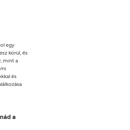
hol egy
sz körül, és
, mint a
ami
kkal és
alálkozása
lnád a