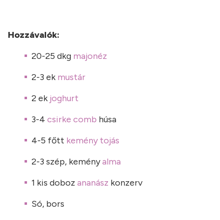
Hozzávalók:
20-25 dkg
majonéz
2-3 ek
mustár
2 ek
joghurt
3-4
csirke comb
húsa
4-5 főtt
kemény tojás
2-3 szép, kemény
alma
1 kis doboz
ananász
konzerv
Só, bors