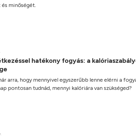
 és minőségét.
.
tkezéssel hatékony fogyás: a kalóriaszabál
ége
ár arra, hogy mennyivel egyszerűbb lenne elérni a fogyás
ap pontosan tudnád, mennyi kalóriára van szükséged?
.