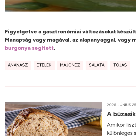
Figyelgetve a gasztronómiai változásokat készült
Manapság vagy magával, az alapanyaggal, vagy má
burgonya segített
.
ANANÁSZ
ÉTELEK
MAJONÉZ
SALÁTA
TOJÁS
2026. JÚNIUS 25
A búzasi
Amikor liszt
különleges 