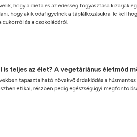
élik, hogy a diéta és az édesség fogyasztása kizárják e
ani, hogy akik odafigyelnek a táplálkozásukra, le kell ho
 cukorról és a csokoládéról.
l is teljes az élet? A vegetáriánus életmód 
vekben tapasztalható növekvő érdeklődés a húsmentes 
részben etikai, részben pedig egészségügyi megfontolás