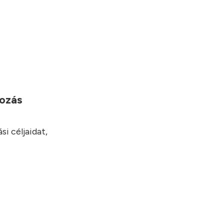
yozás
i céljaidat,