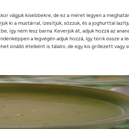
akkor vágjuk kisebbekre, de ez a méret legyen a meghatá
 ki a mustárral, ízesítjük, sózzuk, és a joghurttal lazítj
, így nem lesz barna. Keverjük át, adjuk hozzá az ananá
indenképpen a legvégén adjuk hozzá, így törik össze a l
het önálló ételként is tálalni, de egy kis grillezett vagy 