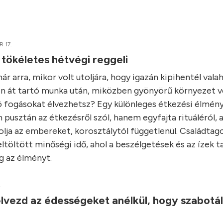
 17.
 tökéletes hétvégi reggeli
r arra, mikor volt utoljára, hogy igazán kipihentél vala
n át tartó munka után, miközben gyönyörű környezet ve
ó fogásokat élvezhetsz? Egy különleges étkezési élmény
 pusztán az étkezésről szól, hanem egyfajta rituáléról, 
lja az embereket, korosztálytól függetlenül. Családtago
ltöltött minőségi idő, ahol a beszélgetések és az ízek t
 az élményt.
.
lvezd az édességeket anélkül, hogy szabotá