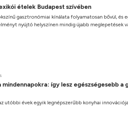
exikói ételek Budapest szívében
kszínű gasztronómiai kínálata folyamatosan bővül, és 
élményt nyújtó helyszínen mindig újabb meglepetések vá
6.
a mindennapokra: így lesz egészségesebb a 
 az utóbbi évek egyik legnépszerűbb konyhai innovációja