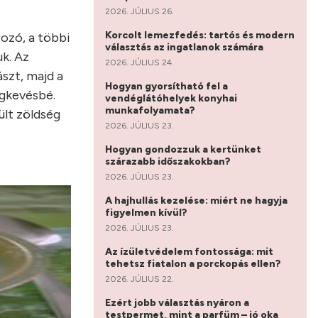
2026. JÚLIUS 26.
Korcolt lemezfedés: tartós és modern
rozó, a többi
választás az ingatlanok számára
uk. Az
2026. JÚLIUS 24.
szt, majd a
Hogyan gyorsítható fel a
egkevésbé.
vendéglátóhelyek konyhai
munkafolyamata?
sült zöldség
2026. JÚLIUS 23.
Hogyan gondozzuk a kertünket
szárazabb időszakokban?
2026. JÚLIUS 23.
A hajhullás kezelése: miért ne hagyja
figyelmen kívül?
2026. JÚLIUS 23.
Az ízületvédelem fontossága: mit
tehetsz fiatalon a porckopás ellen?
2026. JÚLIUS 22.
Ezért jobb választás nyáron a
testpermet, mint a parfüm – jó oka