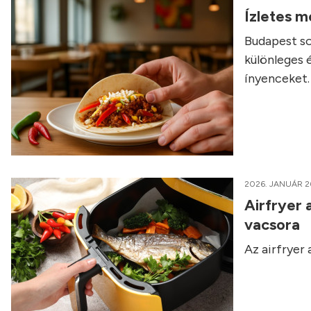
Ízletes m
Budapest so
különleges 
ínyenceket.
2026. JANUÁR 2
Airfryer 
vacsora
Az airfryer