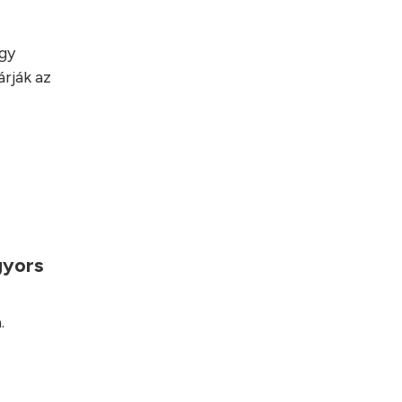
egy
rják az
gyors
.