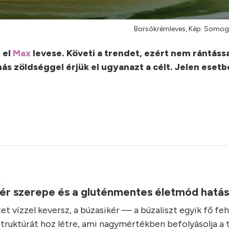
Borsókrémleves, Kép: Somog
 el
Max
levese. Követi a trendet, ezért nem rántással
s zöldséggel érjük el ugyanazt a célt. Jelen eset
.
kér szerepe és a gluténmentes életmód hatá
et vízzel keversz, a búzasikér — a búzaliszt egyik fő fe
struktúrát hoz létre, ami nagymértékben befolyásolja a 