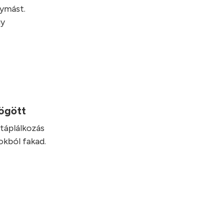
gymást.
gy
mögött
táplálkozás
okból fakad.