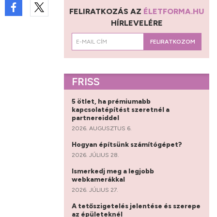
FELIRATKOZÁS AZ
ÉLETFORMA.HU
HÍRLEVELÉRE
FELIRATKOZOM
FRISS
5 ötlet, ha prémiumabb
kapcsolatépítést szeretnél a
partnereiddel
2026. AUGUSZTUS 6.
Hogyan építsünk számítógépet?
2026. JÚLIUS 28.
Ismerkedj meg a legjobb
webkamerákkal
2026. JÚLIUS 27.
A tetőszigetelés jelentése és szerepe
az épületeknél