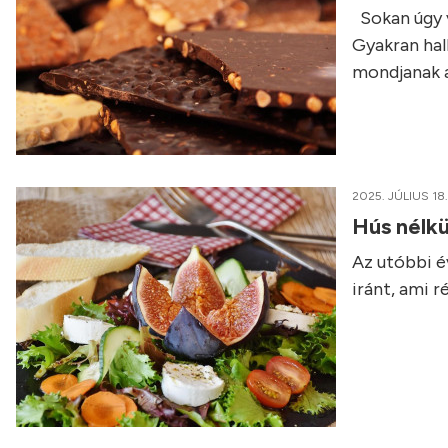
Sokan úgy v
Gyakran hall
mondjanak a
2025. JÚLIUS 18.
Hús nélkü
Az utóbbi é
iránt, ami 