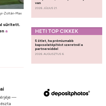
van
2026. JÚLIUS 21.
yi-Zoltán-Max
 sűrített.
HETI TOP CIKKEK
ben
a
5 ötlet, ha prémiumabb
kapcsolatépítést szeretnél a
partnereiddel
2026. AUGUSZTUS 6.
sai
hérjéje —
tészta