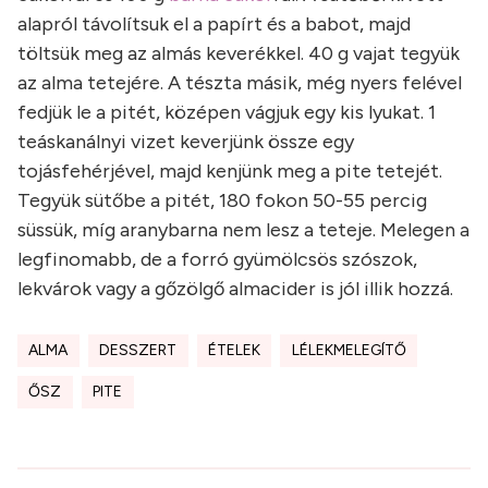
alapról távolítsuk el a papírt és a babot, majd
töltsük meg az almás keverékkel. 40 g vajat tegyük
az alma tetejére. A tészta másik, még nyers felével
fedjük le a pitét, középen vágjuk egy kis lyukat. 1
teáskanálnyi vizet keverjünk össze egy
tojásfehérjével, majd kenjünk meg a pite tetejét.
Tegyük sütőbe a pitét, 180 fokon 50-55 percig
süssük, míg aranybarna nem lesz a teteje. Melegen a
legfinomabb, de a forró gyümölcsös szószok,
lekvárok vagy a gőzölgő almacider is jól illik hozzá.
ALMA
DESSZERT
ÉTELEK
LÉLEKMELEGÍTŐ
ŐSZ
PITE