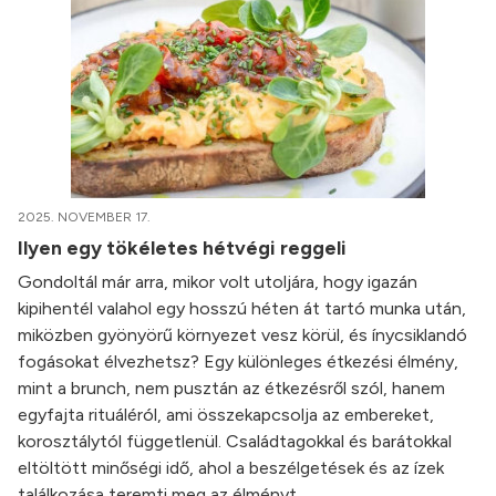
2025. NOVEMBER 17.
Ilyen egy tökéletes hétvégi reggeli
Gondoltál már arra, mikor volt utoljára, hogy igazán
kipihentél valahol egy hosszú héten át tartó munka után,
miközben gyönyörű környezet vesz körül, és ínycsiklandó
fogásokat élvezhetsz? Egy különleges étkezési élmény,
mint a brunch, nem pusztán az étkezésről szól, hanem
egyfajta rituáléról, ami összekapcsolja az embereket,
korosztálytól függetlenül. Családtagokkal és barátokkal
eltöltött minőségi idő, ahol a beszélgetések és az ízek
találkozása teremti meg az élményt.