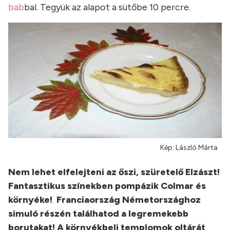
bab
bal. Tegyük az alapot a sütőbe 10 percre.
Kép: László Márta
Nem lehet elfelejteni az őszi, szüretelő Elzászt!
Fantasztikus színekben pompázik Colmar és
környéke! Franciaország Németországhoz
simuló részén találhatod a legremekebb
borutakat! A környékbeli templomok oltárát