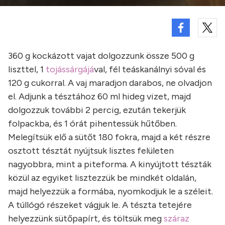
360 g kockázott vajat dolgozzunk össze 500 g
liszttel, 1
tojássárgájá
val, fél teáskanálnyi sóval és
120 g cukorral. A vaj maradjon darabos, ne olvadjon
el. Adjunk a tésztához 60 ml hideg vizet, majd
dolgozzuk további 2 percig, ezután tekerjük
folpackba, és 1 órát pihentessük hűtőben.
Melegítsük elő a sütőt 180 fokra, majd a két részre
osztott tésztát nyújtsuk lisztes felületen
nagyobbra, mint a piteforma. A kinyújtott tészták
közül az egyiket lisztezzük be mindkét oldalán,
majd helyezzük a formába, nyomkodjuk le a széleit.
A túllógó részeket vágjuk le. A tészta tetejére
helyezzünk sütőpapírt, és töltsük meg
száraz