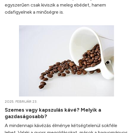
egyszerűen csak kiviszik a meleg ebédet, hanem
odafigyelnek a minőségre is.
2025. FEBRUÁR 23.
Szemes vagy kapszulás kávé? Melyik a
gazdaságosabb?
A mindennapi kávézás élménye kétségtelenül sokféle
lehet. Valaki a gyors megoldásokat, mások a hagyományos