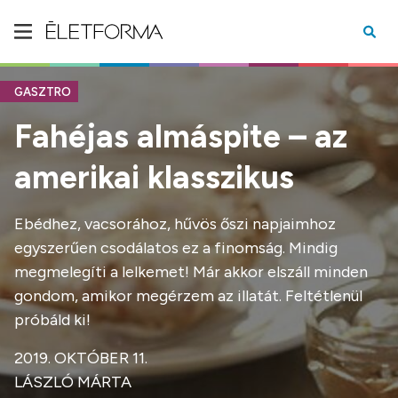
GASZTRO
Fahéjas almáspite – az
amerikai klasszikus
Ebédhez, vacsorához, hűvös őszi napjaimhoz
egyszerűen csodálatos ez a finomság. Mindig
megmelegíti a lelkemet! Már akkor elszáll minden
gondom, amikor megérzem az illatát. Feltétlenül
próbáld ki!
2019. OKTÓBER 11.
LÁSZLÓ MÁRTA