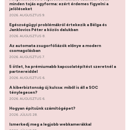
minden tojás egyforma: ezért érdemes figyelni a
jelöléseket
2026. AUGUSZTUS 9.
Egészségügyi problémákról értekezik a Bëlga és
Janklovics Péter a közös dalukban
2026. AUGUSZTUS 8.
Az automata zsugorfóliázók előnye a modern
csomagolásban
2026. AUGUSZTUS 7.
5 ötlet, ha prémiumabb kapcsolatépítést szeretnél a
partnereiddel
2026. AUGUSZTUS 6.
A kiberbiztonság új kulcsa: miből is áll a SOC
ténylegesen?
2026. AUGUSZTUS 6.
Hogyan építsünk számítógépet?
2026. JÚLIUS 28.
Ismerkedj meg a legjobb webkamerákkal