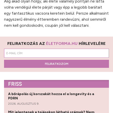
Alig akad olyan hölgy, aki élete valamely pontján ne látta
volna vendégül élete párját vagy épp a legjobb barátait
egy fantasztikus vacsora keretein belül. Persze alkalmasint
nagyszerű élmény étteremben randevúzni, ahol semmiről
nem kell gondoskodni, csupán jól kell választani.
FELIRATKOZÁS AZ
ÉLETFORMA.HU
HÍRLEVELÉRE
FELIRATKOZOM
FRISS
A bőrápolás új korszakát hozza el a longevity és a
PDRN
2026. AUGUSZTUS 9.
Mit jelentenek a tojásokon látható számok? Nem