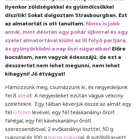
ilyenkor zöldségekkel és gyümölcsökkel
díszítik! Sokat dolgoztam Strasbourgban. Ezt
az almatortát is ott tanultam.
Nincs is jobb
annál, mint délután egy pohár újborral és egy
szelet almatortával kiülni az Ill folyó partjára,
és gyönyörködni a nap őszi sugaraiban!
Előre
bocsátom, nem vagyok édesszájú, de ezt a
desszertet nem lehet megunni, nem lehet
kihagyni! Jó étvágyat!
Hámozzunk meg, csumázzunk ki, és negyedeljünk
fel 8
almá
t. A negyedeket ezután vágjuk vékony
szeletekre. Egy tálban keverjük össze az almát egy
fél
citrom
levével, egy fél teáskanálnyi őrölt
fahéjjal, egy fél kávéskanálnyi őrölt
szerecsendióval, 2 evőkanálnyi liszttel, 50 g
cukorral és 100 g
barna cukor
ral. A sütőből kivett