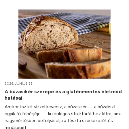
2026. JÚNIUS 25.
A búzasikér szerepe és a gluténmentes életmód
hatásai
Amikor lisztet vízzel keversz, a búzasikér — a búzaliszt
egyik fő fehérjéje — különleges struktúrát hoz létre, ami
nagymértékben befolyásolja a tészta szerkezetét és
minőségét.