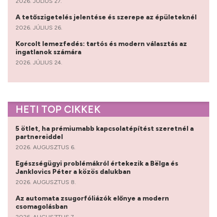
2026. JÚLIUS 27.
A tetőszigetelés jelentése és szerepe az épületeknél
2026. JÚLIUS 26.
Korcolt lemezfedés: tartós és modern választás az
ingatlanok számára
2026. JÚLIUS 24.
HETI TOP CIKKEK
5 ötlet, ha prémiumabb kapcsolatépítést szeretnél a
partnereiddel
2026. AUGUSZTUS 6.
Egészségügyi problémákról értekezik a Bëlga és
Janklovics Péter a közös dalukban
2026. AUGUSZTUS 8.
Az automata zsugorfóliázók előnye a modern
csomagolásban
2026. AUGUSZTUS 7.