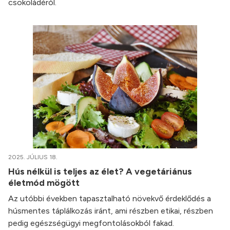
csokoládéról.
2025. JÚLIUS 18.
Hús nélkül is teljes az élet? A vegetáriánus
életmód mögött
Az utóbbi években tapasztalható növekvő érdeklődés a
húsmentes táplálkozás iránt, ami részben etikai, részben
pedig egészségügyi megfontolásokból fakad.