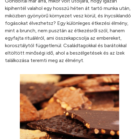
Gondoltál már arra, mikor volt utoljára, hogy igazán
kipihentél valahol egy hosszú héten át tartó munka után,
miközben gyönyörű környezet vesz körül, és ínycsiklandó
fogásokat élvezhetsz? Egy különleges étkezési élmény,
mint a brunch, nem pusztán az étkezésről szól, hanem
egyfajta rituáléról, ami összekapcsolja az embereket,
korosztálytól függetlenül. Családtagokkal és barátokkal
eltöltött minőségi idő, ahol a beszélgetések és az ízek
találkozása teremti meg az élményt.