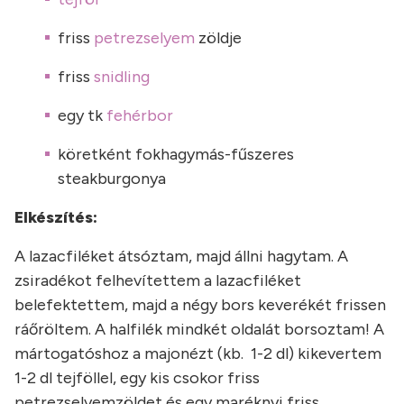
friss
petrezselyem
zöldje
friss
snidling
egy tk
fehérbor
köretként fokhagymás-fűszeres
steakburgonya
Elkészítés:
A lazacfiléket átsóztam, majd állni hagytam. A
zsiradékot felhevítettem a lazacfiléket
belefektettem, majd a négy bors keverékét frissen
ráőröltem. A halfilék mindkét oldalát borsoztam! A
mártogatóshoz a majonézt (kb. 1-2 dl) kikevertem
1-2 dl tejföllel, egy kis csokor friss
petrezselyemzöldet és egy maréknyi friss