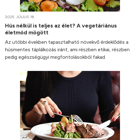
2025. JÚLIUS 18.
Hús nélkül is teljes az élet? A vegetáriánus
életmód mögött
Az utóbbi években tapasztalható növekvő érdeklődés a
húsmentes táplálkozás iránt, ami részben etikai, részben
pedig egészségügyi megfontolásokból fakad.