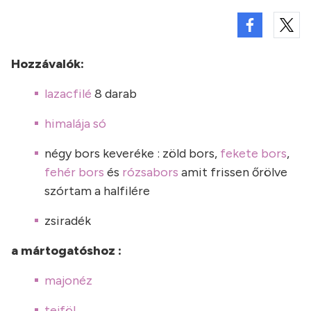
Hozzávalók:
lazacfilé
8 darab
himalája só
négy bors keveréke : zöld bors,
fekete bors
,
fehér bors
és
rózsabors
amit frissen őrölve
szórtam a halfilére
zsiradék
a mártogatóshoz :
majonéz
tejföl