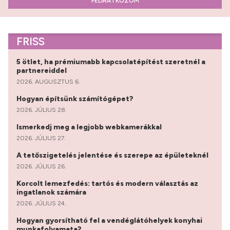
FELIRATKOZOM
FRISS
5 ötlet, ha prémiumabb kapcsolatépítést szeretnél a
partnereiddel
2026. AUGUSZTUS 6.
Hogyan építsünk számítógépet?
2026. JÚLIUS 28.
Ismerkedj meg a legjobb webkamerákkal
2026. JÚLIUS 27.
A tetőszigetelés jelentése és szerepe az épületeknél
2026. JÚLIUS 26.
Korcolt lemezfedés: tartós és modern választás az
ingatlanok számára
2026. JÚLIUS 24.
Hogyan gyorsítható fel a vendéglátóhelyek konyhai
munkafolyamata?