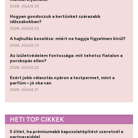
2026. JÚLIUS 23.
Hogyan gondozzuk a kertünket szárazabb
időszakokban?
2026. JÚLIUS 23.
A hajhullás kezelése: miért ne hagyja figyelmen kívül?
2026. JÚLIUS 23.
Az ízületvédelem fontossága: mit tehetsz fiatalon a
porckopás ellen?
2026. JÚLIUS 22.
Ezért jobb választás nyáron a testpermet, mint a
parfüm – jó oka van
2026. JÚLIUS 21.
HETI TOP CIKKEK
5 ötlet, ha prémiumabb kapcsolatépítést szeretnél a
partnereiddel