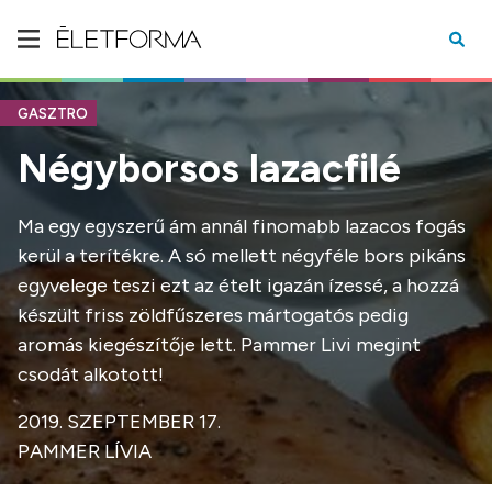
GASZTRO
Négyborsos lazacfilé
Ma egy egyszerű ám annál finomabb lazacos fogás
kerül a terítékre. A só mellett négyféle bors pikáns
egyvelege teszi ezt az ételt igazán ízessé, a hozzá
készült friss zöldfűszeres mártogatós pedig
aromás kiegészítője lett. Pammer Livi megint
csodát alkotott!
2019. SZEPTEMBER 17.
PAMMER LÍVIA