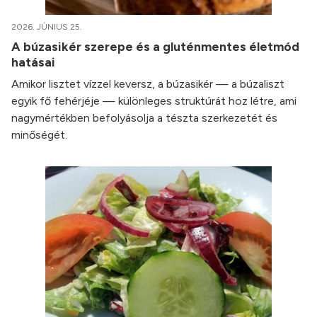
2026. JÚNIUS 25.
A búzasikér szerepe és a gluténmentes életmód
hatásai
Amikor lisztet vízzel keversz, a búzasikér — a búzaliszt
egyik fő fehérjéje — különleges struktúrát hoz létre, ami
nagymértékben befolyásolja a tészta szerkezetét és
minőségét.