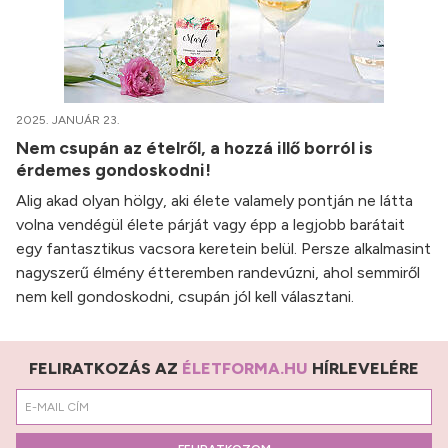
2025. JANUÁR 23.
Nem csupán az ételről, a hozzá illő borról is
érdemes gondoskodni!
Alig akad olyan hölgy, aki élete valamely pontján ne látta
volna vendégül élete párját vagy épp a legjobb barátait
egy fantasztikus vacsora keretein belül. Persze alkalmasint
nagyszerű élmény étteremben randevúzni, ahol semmiről
nem kell gondoskodni, csupán jól kell választani.
FELIRATKOZÁS AZ
ÉLETFORMA.HU
HÍRLEVELÉRE