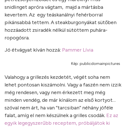
snidlinget apróra vágtam, majd a mártásba
kevertem. Az egy teáskanálnyi fehérborral
pikánsabbá tettem. A steakburgonyákat sütőben
hozzáadott zsiradék nélkül sütöttem puhára-
ropogósra.
Jó étvágyat kíván hozzá:
Pammer Lívia
Kép: publicdomainpictures
Valahogy a grillezés kezdetét, végét soha nem
lehet pontosan kiszámolni. Vagy a faszén nem izzik
még rendesen, vagy nem érkezett meg még
minden vendég, de már kínálom az első kortyot…
szóval nem árt, ha van “tarcsiban” néhány jóféle
falat, amíg el nem készülnek a grilles csodák.
Ez az
egyik legegyszerűbb receptem, próbáljátok ki