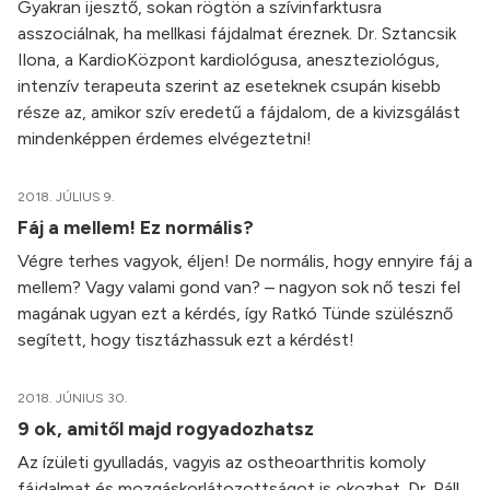
Gyakran ijesztő, sokan rögtön a szívinfarktusra
asszociálnak, ha mellkasi fájdalmat éreznek. Dr. Sztancsik
Ilona, a KardioKözpont kardiológusa, aneszteziológus,
intenzív terapeuta szerint az eseteknek csupán kisebb
része az, amikor szív eredetű a fájdalom, de a kivizsgálást
mindenképpen érdemes elvégeztetni!
2018. JÚLIUS 9.
Fáj a mellem! Ez normális?
Végre terhes vagyok, éljen! De normális, hogy ennyire fáj a
mellem? Vagy valami gond van? – nagyon sok nő teszi fel
magának ugyan ezt a kérdés, így Ratkó Tünde szülésznő
segített, hogy tisztázhassuk ezt a kérdést!
2018. JÚNIUS 30.
9 ok, amitől majd rogyadozhatsz
Az ízületi gyulladás, vagyis az ostheoarthritis komoly
fájdalmat és mozgáskorlátozottságot is okozhat. Dr. Páll