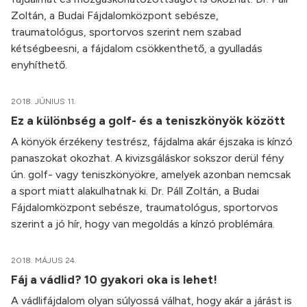
Zoltán, a Budai Fájdalomközpont sebésze,
traumatológus, sportorvos szerint nem szabad
kétségbeesni, a fájdalom csökkenthető, a gyulladás
enyhíthető.
2018. JÚNIUS 11.
Ez a különbség a golf- és a teniszkönyök között
A könyök érzékeny testrész, fájdalma akár éjszaka is kínzó
panaszokat okozhat. A kivizsgáláskor sokszor derül fény
ún. golf- vagy teniszkönyökre, amelyek azonban nemcsak
a sport miatt alakulhatnak ki. Dr. Páll Zoltán, a Budai
Fájdalomközpont sebésze, traumatológus, sportorvos
szerint a jó hír, hogy van megoldás a kínzó problémára.
2018. MÁJUS 24.
Fáj a vádlid? 10 gyakori oka is lehet!
A vádlifájdalom olyan súlyossá válhat, hogy akár a járást is