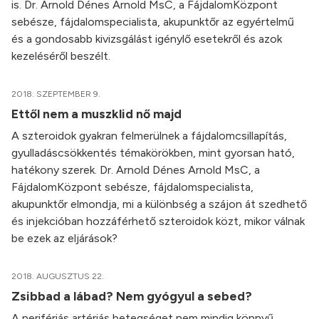
is. Dr. Arnold Dénes Arnold MsC, a FájdalomKözpont
sebésze, fájdalomspecialista, akupunktőr az egyértelmű
és a gondosabb kivizsgálást igénylő esetekről és azok
kezeléséről beszélt.
2018. SZEPTEMBER 9.
Ettől nem a muszklid nő majd
A szteroidok gyakran felmerülnek a fájdalomcsillapítás,
gyulladáscsökkentés témakörökben, mint gyorsan ható,
hatékony szerek. Dr. Arnold Dénes Arnold MsC, a
FájdalomKözpont sebésze, fájdalomspecialista,
akupunktőr elmondja, mi a különbség a szájon át szedhető
és injekcióban hozzáférhető szteroidok közt, mikor válnak
be ezek az eljárások?
2018. AUGUSZTUS 22.
Zsibbad a lábad? Nem gyógyul a sebed?
A perifériás artériás betegséget nem mindig könnyű