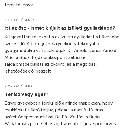
forgatókönyv.
2017. OKTÓBER 25.
Itt az ősz - ismét kiújult az ízületi gyulladásod?
Kifejezetten fokozhatja az ízületi gyulladást a hűvösebb,
szeles idő. A betegeknek ilyenkor hatékonyabb
gyógymódokra van szükségük. Dr. Arnold Dénes Arnold
MSc, a Budai Fájdalomközpont sebésze,
fájdalomspecialista az okokról és a megoldási
lehetőségekről beszélt.
2017. OKTÓBER 6.
Tenisz vagy egér?
Egyre gyakrabban fordul elő a mindennapokban, hogy
csuklónkat túlerőltetjük, például a napi 8-10 órás
számítógépes munkával. Dr. Páll Zoltán, a Budai
Fájdalomközpont sebésze, traumatológus, sportorvos