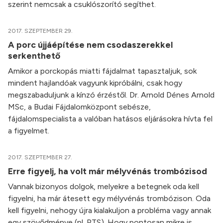
szerint nemcsak a csuklószorító segíthet.
2017. SZEPTEMBER 29.
A porc újjáépítése nem csodaszerekkel
serkenthető
Amikor a porckopás miatti fájdalmat tapasztaljuk, sok
mindent hajlandóak vagyunk kipróbálni, csak hogy
megszabaduljunk a kínzó érzéstől. Dr. Arnold Dénes Arnold
MSc, a Budai Fájdalomközpont sebésze,
fájdalomspecialista a valóban hatásos eljárásokra hívta fel
a figyelmet.
2017. SZEPTEMBER 27.
Erre figyelj, ha volt már mélyvénás trombózisod
Vannak bizonyos dolgok, melyekre a betegnek oda kell
figyelni, ha már átesett egy mélyvénás trombózison. Oda
kell figyelni, nehogy újra kialakuljon a probléma vagy annak
egy szövődménye (pl. PTS). Hogy pontosan mikre is