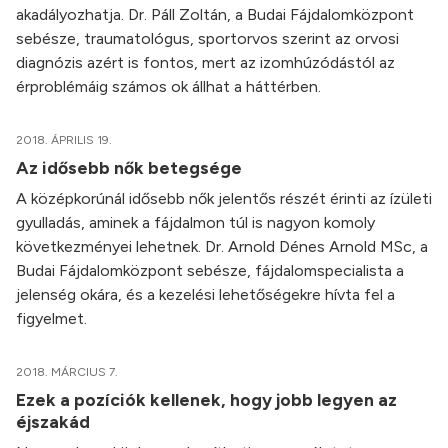
akadályozhatja. Dr. Páll Zoltán, a Budai Fájdalomközpont
sebésze, traumatológus, sportorvos szerint az orvosi
diagnózis azért is fontos, mert az izomhúzódástól az
érproblémáig számos ok állhat a háttérben.
2018. ÁPRILIS 19.
Az idősebb nők betegsége
A középkorúnál idősebb nők jelentős részét érinti az ízületi
gyulladás, aminek a fájdalmon túl is nagyon komoly
következményei lehetnek. Dr. Arnold Dénes Arnold MSc, a
Budai Fájdalomközpont sebésze, fájdalomspecialista a
jelenség okára, és a kezelési lehetőségekre hívta fel a
figyelmet.
2018. MÁRCIUS 7.
Ezek a pozíciók kellenek, hogy jobb legyen az
éjszakád