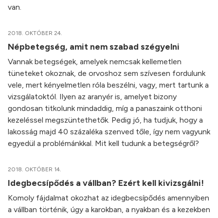
van.
2018. OKTÓBER 24.
Népbetegség, amit nem szabad szégyelni
Vannak betegségek, amelyek nemcsak kellemetlen
tüneteket okoznak, de orvoshoz sem szívesen fordulunk
vele, mert kényelmetlen róla beszélni, vagy, mert tartunk a
vizsgálatoktól. Ilyen az aranyér is, amelyet bizony
gondosan titkolunk mindaddig, míg a panaszaink otthoni
kezeléssel megszüntethetők. Pedig jó, ha tudjuk, hogy a
lakosság majd 40 százaléka szenved tőle, így nem vagyunk
egyedül a problémánkkal. Mit kell tudunk a betegségről?
2018. OKTÓBER 14.
Idegbecsípődés a vállban? Ezért kell kivizsgálni!
Komoly fájdalmat okozhat az idegbecsípődés amennyiben
a vállban történik, úgy a karokban, a nyakban és a kezekben