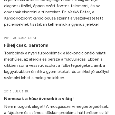
diagnosztizálni, éppen ezért fontos felismerni, és az
orvosnak elsorolni a tüneteket. Dr. Vaskó Péter, a
KardioKözpont kardiológusa szerint a veszélyeztetett
pácienseknek tisztában kell lenniük a gyanús jelekkel.
2018. AUGUSZTUS 14.
Fülelj csak, barátom!
Tombolnak a nyári fülproblémák: a légkondicionáló miatti
meghűlés, az allergia és persze a fülgyulladás. Ebben a
cikkben sorra vesszük azokat a fülbetegségeket, amik a
leggyakrabban érintik a gyermekeket, és amikkel jó eséllyel
számolni lehet a meleg hetekben.
2018. JÚLIUS 25.
Nemcsak a húszéveseké a világ!
Nem mozgunk eleget! A mozgásszervi megbetegedések,
a fájdalom és számos időskori probléma hátterében ez áll!