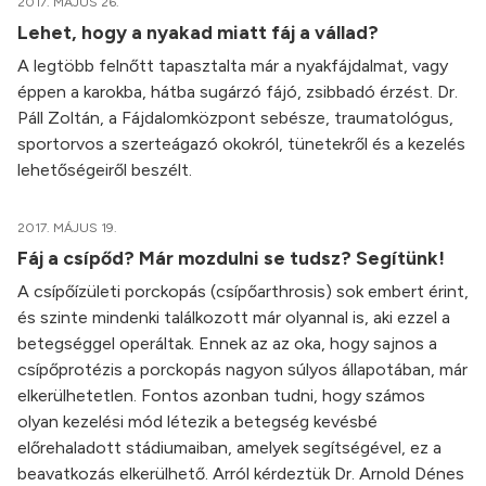
2017. MÁJUS 26.
Lehet, hogy a nyakad miatt fáj a vállad?
A legtöbb felnőtt tapasztalta már a nyakfájdalmat, vagy
éppen a karokba, hátba sugárzó fájó, zsibbadó érzést. Dr.
Páll Zoltán, a Fájdalomközpont sebésze, traumatológus,
sportorvos a szerteágazó okokról, tünetekről és a kezelés
lehetőségeiről beszélt.
2017. MÁJUS 19.
Fáj a csípőd? Már mozdulni se tudsz? Segítünk!
A csípőízületi porckopás (csípőarthrosis) sok embert érint,
és szinte mindenki találkozott már olyannal is, aki ezzel a
betegséggel operáltak. Ennek az az oka, hogy sajnos a
csípőprotézis a porckopás nagyon súlyos állapotában, már
elkerülhetetlen. Fontos azonban tudni, hogy számos
olyan kezelési mód létezik a betegség kevésbé
előrehaladott stádiumaiban, amelyek segítségével, ez a
beavatkozás elkerülhető. Arról kérdeztük Dr. Arnold Dénes