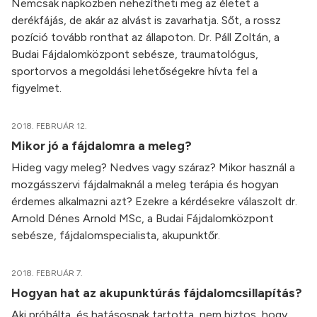
Nemcsak napközben nehezítheti meg az életet a
derékfájás, de akár az alvást is zavarhatja. Sőt, a rossz
pozíció tovább ronthat az állapoton. Dr. Páll Zoltán, a
Budai Fájdalomközpont sebésze, traumatológus,
sportorvos a megoldási lehetőségekre hívta fel a
figyelmet.
2018. FEBRUÁR 12.
Mikor jó a fájdalomra a meleg?
Hideg vagy meleg? Nedves vagy száraz? Mikor használ a
mozgásszervi fájdalmaknál a meleg terápia és hogyan
érdemes alkalmazni azt? Ezekre a kérdésekre válaszolt dr.
Arnold Dénes Arnold MSc, a Budai Fájdalomközpont
sebésze, fájdalomspecialista, akupunktőr.
2018. FEBRUÁR 7.
Hogyan hat az akupunktúrás fájdalomcsillapítás?
Aki próbálta, és hatásosnak tartotta, nem biztos, hogy