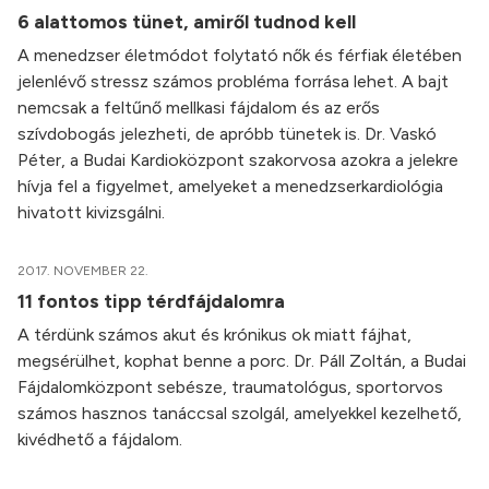
6 alattomos tünet, amiről tudnod kell
A menedzser életmódot folytató nők és férfiak életében
jelenlévő stressz számos probléma forrása lehet. A bajt
nemcsak a feltűnő mellkasi fájdalom és az erős
szívdobogás jelezheti, de apróbb tünetek is. Dr. Vaskó
Péter, a Budai Kardioközpont szakorvosa azokra a jelekre
hívja fel a figyelmet, amelyeket a menedzserkardiológia
hivatott kivizsgálni.
2017. NOVEMBER 22.
11 fontos tipp térdfájdalomra
A térdünk számos akut és krónikus ok miatt fájhat,
megsérülhet, kophat benne a porc. Dr. Páll Zoltán, a Budai
Fájdalomközpont sebésze, traumatológus, sportorvos
számos hasznos tanáccsal szolgál, amelyekkel kezelhető,
kivédhető a fájdalom.