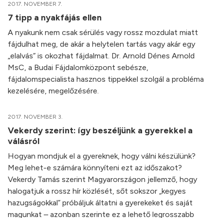
2017. NOVEMBER 7.
7 tipp a nyakfájás ellen
A nyakunk nem csak sérülés vagy rossz mozdulat miatt
fájdulhat meg, de akár a helytelen tartás vagy akár egy
„elalvás” is okozhat fájdalmat. Dr. Arnold Dénes Arnold
MsC, a Budai Fájdalomközpont sebésze,
fájdalomspecialista hasznos tippekkel szolgál a probléma
kezelésére, megelőzésére.
2017. NOVEMBER 3.
Vekerdy szerint: így beszéljünk a gyerekkel a
válásról
Hogyan mondjuk el a gyereknek, hogy válni készülünk?
Meg lehet-e számára könnyíteni ezt az időszakot?
Vekerdy Tamás szerint Magyarországon jellemző, hogy
halogatjuk a rossz hír közlését, sőt sokszor „kegyes
hazugságokkal” próbáljuk áltatni a gyerekeket és saját
magunkat – azonban szerinte ez a lehető legrosszabb