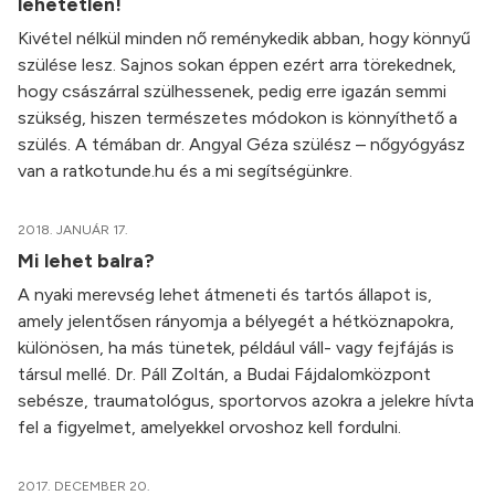
lehetetlen!
Kivétel nélkül minden nő reménykedik abban, hogy könnyű
szülése lesz. Sajnos sokan éppen ezért arra törekednek,
hogy császárral szülhessenek, pedig erre igazán semmi
szükség, hiszen természetes módokon is könnyíthető a
szülés. A témában dr. Angyal Géza szülész – nőgyógyász
van a ratkotunde.hu és a mi segítségünkre.
2018. JANUÁR 17.
Mi lehet balra?
A nyaki merevség lehet átmeneti és tartós állapot is,
amely jelentősen rányomja a bélyegét a hétköznapokra,
különösen, ha más tünetek, például váll- vagy fejfájás is
társul mellé. Dr. Páll Zoltán, a Budai Fájdalomközpont
sebésze, traumatológus, sportorvos azokra a jelekre hívta
fel a figyelmet, amelyekkel orvoshoz kell fordulni.
2017. DECEMBER 20.