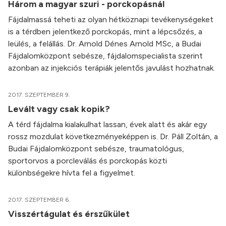
Három a magyar szuri - porckopásnál
Fájdalmassá teheti az olyan hétköznapi tevékenységeket
is a térdben jelentkező porckopás, mint a lépcsőzés, a
leülés, a felállás. Dr. Arnold Dénes Arnold MSc, a Budai
Fájdalomközpont sebésze, fájdalomspecialista szerint
azonban az injekciós terápiák jelentős javulást hozhatnak.
2017. SZEPTEMBER 9.
Levált vagy csak kopik?
A térd fájdalma kialakulhat lassan, évek alatt és akár egy
rossz mozdulat következményeképpen is. Dr. Páll Zoltán, a
Budai Fájdalomközpont sebésze, traumatológus,
sportorvos a porcleválás és porckopás közti
különbségekre hívta fel a figyelmet.
2017. SZEPTEMBER 6.
Visszértágulat és érszűkület