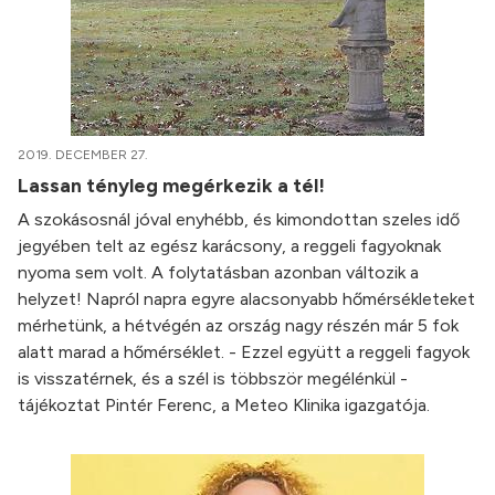
2019. DECEMBER 27.
Lassan tényleg megérkezik a tél!
A szokásosnál jóval enyhébb, és kimondottan szeles idő
jegyében telt az egész karácsony, a reggeli fagyoknak
nyoma sem volt. A folytatásban azonban változik a
helyzet! Napról napra egyre alacsonyabb hőmérsékleteket
mérhetünk, a hétvégén az ország nagy részén már 5 fok
alatt marad a hőmérséklet. - Ezzel együtt a reggeli fagyok
is visszatérnek, és a szél is többször megélénkül -
tájékoztat Pintér Ferenc, a Meteo Klinika igazgatója.