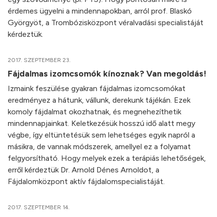
érdemes ügyelni a mindennapokban, arról prof. Blaskó
Györgyöt, a Trombózisközpont véralvadási specialistáját
kérdeztük.
2017. SZEPTEMBER 23.
Fájdalmas izomcsomók kínoznak? Van megoldás!
Izmaink feszülése gyakran fájdalmas izomcsomókat
eredményez a hátunk, vállunk, derekunk tájékán. Ezek
komoly fájdalmat okozhatnak, és megnehezíthetik
mindennapjainkat. Keletkezésük hosszú idő alatt megy
végbe, így eltüntetésük sem lehetséges egyik napról a
másikra, de vannak módszerek, amellyel ez a folyamat
felgyorsítható. Hogy melyek ezek a terápiás lehetőségek,
erről kérdeztük Dr. Arnold Dénes Arnoldot, a
Fájdalomközpont aktív fájdalomspecialistáját.
2017. SZEPTEMBER 14.