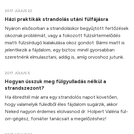
2017. JÚLIUS 22.
Házi praktikák strandolás utáni fülfájásra
Nyáron elsősorban a strandoláskor begyűjtött fertőzések
okoznak problémát, vagy a fokozott fülzsírtermelődés
miatti fülzsírdugó kialakulása okoz gondot. Bármi miatt is
jelentkezik a fájdalom, egy biztos: minél gyorsabban
szeretnénk elmulasztani, addig is, amíg orvoshoz jutunk.
2017. JÚLIUS 5.
Hogyan ússzuk meg fülgyulladás nélkül a
strandszezont?
Ha ébredtél már arra egy strandolós napot követően,
hogy valamelyik füledből éles fájdalom sugárzik, akkor
Neked nagyon érdemes elolvasnod dr. Holpert Valéria fül-
orr-gégész, foniáter tanácsait a megelőzéshez!