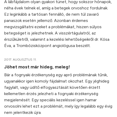
A lábfájdalom olyan gyakori tünet, hogy sokszor hónapok,
néha évek telnek el, amíg a betegek orvoshoz fordulnak.
Ez leginkább a tartósan fennálló, de nem túl zavaró
panaszok esetén jellemző. Azonban érdemes
megvizsgáltatni ezeket a problémákat, hiszen súlyos
betegséget is jelezhetnek. A visszértágulatról, az
érszűkületről, valamint a kezelési lehetőségeikről dr. Kósa
Éva, a Trombózisközpont angiológusa beszélt.
2017. AUGUSZTUS 11.
Jöhet most már hideg, meleg!
Bár a fognyaki érzékenység egy apró problémának tűnik,
ugyanakkor igen komoly fájdalmat okozhat. Egy jéghideg
fagylalt, vagy üdítő elfogyasztását követően érzett
kellemetlen érzés jelezheti a fognyaki érzékenység
megjelenését. Egy speciális kezeléssel igen hamar
orvosolni lehet ezt a problémát, mely így legalább egy évig
nem jelentkezik újra.