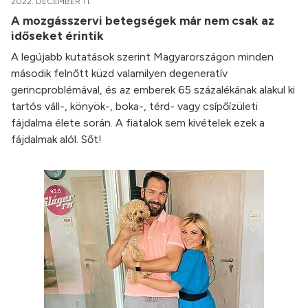
2022. DECEMBER 11.
A mozgásszervi betegségek már nem csak az
időseket érintik
A legújabb kutatások szerint Magyarországon minden
második felnőtt küzd valamilyen degeneratív
gerincproblémával, és az emberek 65 százalékának alakul ki
tartós váll-, könyök-, boka-, térd- vagy csípőízületi
fájdalma élete során. A fiatalok sem kivételek ezek a
fájdalmak alól. Sőt!