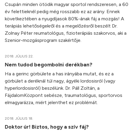
Csupán minden ötödik magyar sportol rendszeresen, a 60
év felettieknél pedig még rosszabb ez az arány. Ennek
következtében a nyugdíjasok 80%-ának fáj a mozgás! A
terápiás lehetőségekről és a megelőzésről beszélt Dr.
Zolnay Péter reumatológus, fizioterápiás szakorvos, aki a
Szenior-mozgásprogram szakértője.
2018. JÚLIUS 22.
Nem tudod begombolni derékban?
Ha a gerinc görbülete a has irányába mutat, és ez a
görbület a deréknál túl nagy, ágyéki lordosisról (vagy
hyperlordosisról) beszélünk. Dr. Páll Zoltán, a
FájdalomKözpont sebésze, traumatológus, sportorvos
elmagyarázza, miért jelenthet ez problémát.
2018. JÚLIUS 18.
Doktor úr! Biztos, hogy a szív fáj?