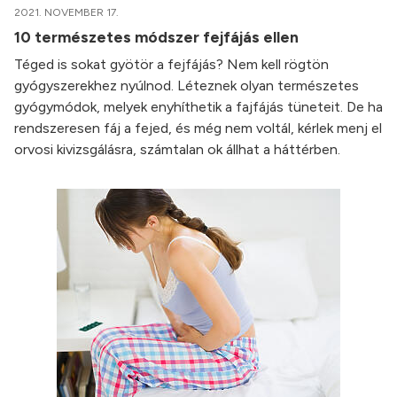
2021. NOVEMBER 17.
10 természetes módszer fejfájás ellen
Téged is sokat gyötör a fejfájás? Nem kell rögtön
gyógyszerekhez nyúlnod. Léteznek olyan természetes
gyógymódok, melyek enyhíthetik a fajfájás tüneteit. De ha
rendszeresen fáj a fejed, és még nem voltál, kérlek menj el
orvosi kivizsgálásra, számtalan ok állhat a háttérben.