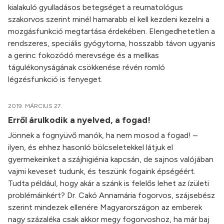
kialakuló gyulladásos betegséget a reumatológus
szakorvos szerint minél hamarabb el kell kezdeni kezelni a
mozgásfunkció megtartása érdekében. Elengedhetetlen a
rendszeres, speciális gyógytorna, hosszabb távon ugyanis
a gerinc fokozódó merevsége és a mellkas
tágulékonyságának csökkenése révén romló
légzésfunkció is fenyeget.
2019. MÁRCIUS 27.
Erről árulkodik a nyelved, a fogad!
Jönnek a fognyüvő manók, ha nem mosod a fogad! –
ilyen, és ehhez hasonló bölcseletekkel látjuk el
gyermekeinket a szájhigiénia kapcsán, de sajnos valójában
vajmi keveset tudunk, és teszünk fogaink épségéért.
Tudta például, hogy akár a szánk is felelős lehet az ízületi
problémáinkért? Dr. Cakó Annamária fogorvos, szájsebész
szerint mindezek ellenére Magyarországon az emberek
nagy százaléka csak akkor megy fogorvoshoz, ha már baj