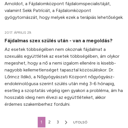
Arnoldot, a Fájdalomközpont fájdalomspecialistáját,
valamint Sekk Patríciát, a Fájdalomközpont
gyógytornászát, hogy melyek ezek a terápiás lehetőségek.
2017. ÁPRILIS 29.
Fájdalmas szex szülés után - van a megoldás?
Az esetek többségében nem okoznak fájdalmat a
szexuális együttlétek az esetek többségében, ám olykor
megeshet, hogy a nő a nemi izgalom ellenére is kisebb-
nagyobb kellemetlenséget tapasztal közösüléskor. Dr.
Lőrincz Ildikó, a Nőgyógyászati Központ nőgyógyász-
endokrinológusa szerint szülés után még 3-6 hónapig,
esetleg a szoptatás végéig igen gyakori a probléma, ám ha
hosszabb ideig nem élvezi az együttléteket, akkor
érdemes szakemberhez fordulni.
1
2
3
UTOLSÓ