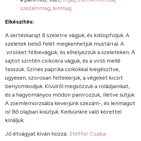
szezámmag
,
lenmag
Elkészítés:
A sertéskarajt 8 szeletre vágjuk, és kiklopfoljuk. A
szeletek belső felét megkenhetjük mustárral. A
virsliket félbevágjuk, és elhelyezzük a szeleteken. A
sajtot szintén csíkokra vágjuk, és a virsli mellé
tesszük. Színes paprika csíkokkal kiegészítve,
ügyesen, szorosan feltekerjük, a végeket kicsit
benyomkodjuk. Kívülről megsózzuk a roládjainkat,
és a hagyományos módon panírozzuk, illetve sütjük.
A zsemlemorzsába keverjünk szezám-, és lenmagot
is! Bő olajban kisütjük. Kedvünkre való körettel
kínáljuk.
Jó étvágyat kíván hozzá:
Steffel Csaba