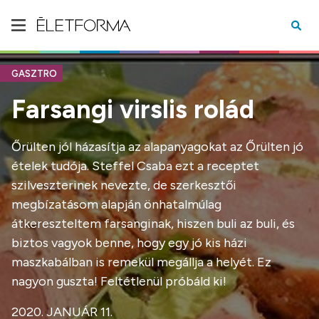
GASZTRO
Farsangi virslis rolád
Őrülten jól házasítja az alapanyagokat az Őrülten jó
ételek tudója. Steffel Csaba ezt a receptet
szilveszterinek nevezte, de szerkesztői
megbízatásom alapján önhatalmúlag
átkereszteltem farsanginak, hiszen buli az buli, és
biztos vagyok benne, hogy egy jó kis házi
maszkabálban is remekül megállja a helyét. Ez
nagyon guszta! Feltétlenül próbáld ki!
2020. JANUÁR 11.