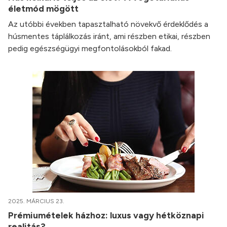
életmód mögött
Az utóbbi években tapasztalható növekvő érdeklődés a
húsmentes táplálkozás iránt, ami részben etikai, részben
pedig egészségügyi megfontolásokból fakad.
2025. MÁRCIUS 23.
Prémiumételek házhoz: luxus vagy hétköznapi
realitás?