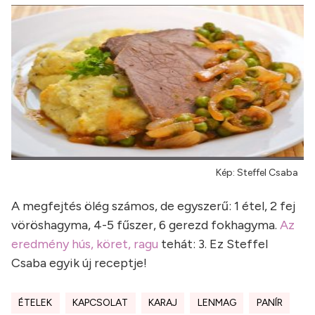
Kép: Steffel Csaba
A megfejtés ölég számos, de egyszerű: 1 étel, 2 fej
vöröshagyma, 4-5 fűszer, 6 gerezd fokhagyma.
Az
eredmény hús, köret, ragu
tehát: 3. Ez Steffel
Csaba egyik új receptje!
ÉTELEK
KAPCSOLAT
KARAJ
LENMAG
PANÍR