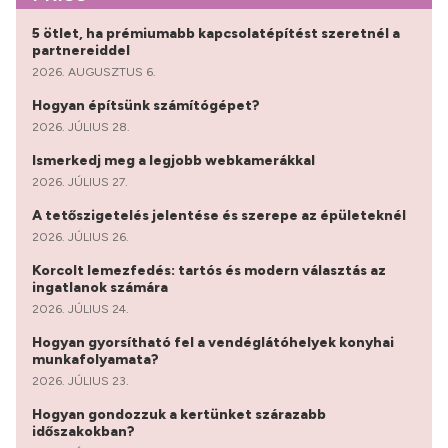
5 ötlet, ha prémiumabb kapcsolatépítést szeretnél a
partnereiddel
2026. AUGUSZTUS 6.
Hogyan építsünk számítógépet?
2026. JÚLIUS 28.
Ismerkedj meg a legjobb webkamerákkal
2026. JÚLIUS 27.
A tetőszigetelés jelentése és szerepe az épületeknél
2026. JÚLIUS 26.
Korcolt lemezfedés: tartós és modern választás az
ingatlanok számára
2026. JÚLIUS 24.
Hogyan gyorsítható fel a vendéglátóhelyek konyhai
munkafolyamata?
2026. JÚLIUS 23.
Hogyan gondozzuk a kertünket szárazabb
időszakokban?