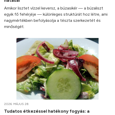
hatásai
Amikor lisztet vízzel keversz, a búzasikér — a búzaliszt
egyik fő fehérjéje — különleges struktúrát hoz létre, ami
nagymértékben befolyásolja a tészta szerkezetét és
minőségét.
2026. MÁJUS 28.
Tudatos étkezéssel hatékony fogyás: a