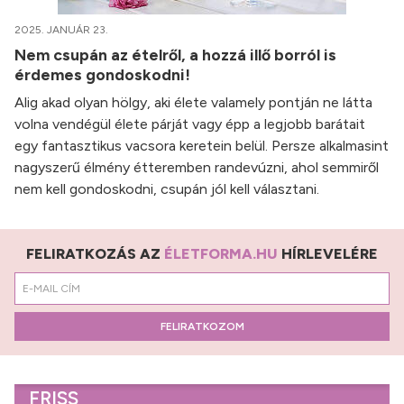
2025. JANUÁR 23.
Nem csupán az ételről, a hozzá illő borról is
érdemes gondoskodni!
Alig akad olyan hölgy, aki élete valamely pontján ne látta
volna vendégül élete párját vagy épp a legjobb barátait
egy fantasztikus vacsora keretein belül. Persze alkalmasint
nagyszerű élmény étteremben randevúzni, ahol semmiről
nem kell gondoskodni, csupán jól kell választani.
FELIRATKOZÁS AZ
ÉLETFORMA.HU
HÍRLEVELÉRE
FELIRATKOZOM
FRISS