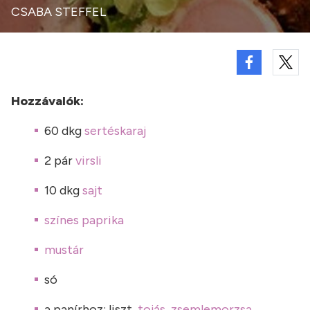
CSABA STEFFEL
Hozzávalók:
60 dkg
sertéskaraj
2 pár
virsli
10 dkg
sajt
színes paprika
mustár
só
a panírhoz: liszt,
tojás
,
zsemlemorzsa
,