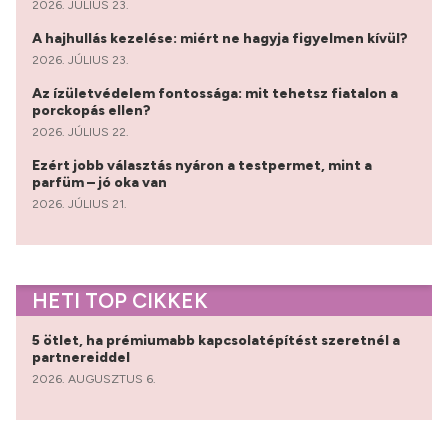
2026. JÚLIUS 23.
A hajhullás kezelése: miért ne hagyja figyelmen kívül?
2026. JÚLIUS 23.
Az ízületvédelem fontossága: mit tehetsz fiatalon a
porckopás ellen?
2026. JÚLIUS 22.
Ezért jobb választás nyáron a testpermet, mint a
parfüm – jó oka van
2026. JÚLIUS 21.
HETI TOP CIKKEK
5 ötlet, ha prémiumabb kapcsolatépítést szeretnél a
partnereiddel
2026. AUGUSZTUS 6.