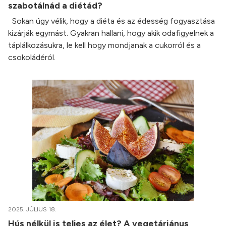
szabotálnád a diétád?
Sokan úgy vélik, hogy a diéta és az édesség fogyasztása
kizárják egymást. Gyakran hallani, hogy akik odafigyelnek a
táplálkozásukra, le kell hogy mondjanak a cukorról és a
csokoládéról.
2025. JÚLIUS 18.
Hús nélkül is teljes az élet? A vegetáriánus