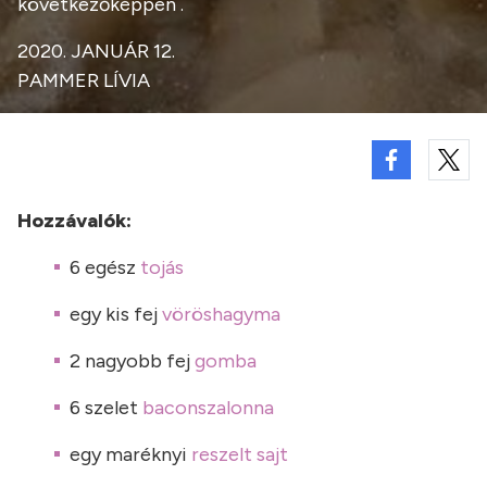
következőképpen .
2020. JANUÁR 12.
PAMMER LÍVIA
Hozzávalók:
6 egész
tojás
egy kis fej
vöröshagyma
2 nagyobb fej
gomba
6 szelet
baconszalonna
egy maréknyi
reszelt sajt