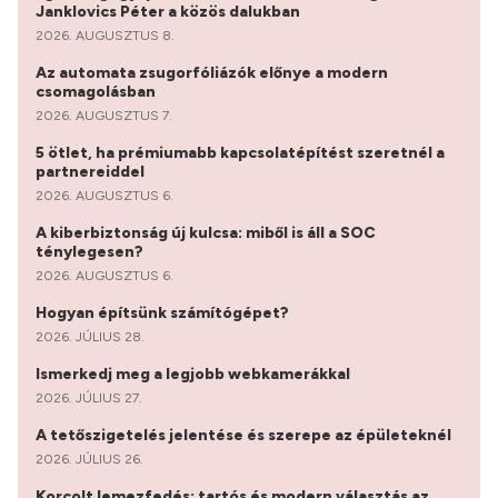
Janklovics Péter a közös dalukban
2026. AUGUSZTUS 8.
Az automata zsugorfóliázók előnye a modern
csomagolásban
2026. AUGUSZTUS 7.
5 ötlet, ha prémiumabb kapcsolatépítést szeretnél a
partnereiddel
2026. AUGUSZTUS 6.
A kiberbiztonság új kulcsa: miből is áll a SOC
ténylegesen?
2026. AUGUSZTUS 6.
Hogyan építsünk számítógépet?
2026. JÚLIUS 28.
Ismerkedj meg a legjobb webkamerákkal
2026. JÚLIUS 27.
A tetőszigetelés jelentése és szerepe az épületeknél
2026. JÚLIUS 26.
Korcolt lemezfedés: tartós és modern választás az