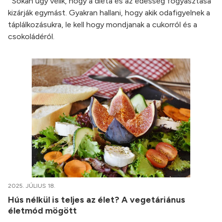
Sokan úgy vélik, hogy a diéta és az édesség fogyasztása
kizárják egymást. Gyakran hallani, hogy akik odafigyelnek a
táplálkozásukra, le kell hogy mondjanak a cukorról és a
csokoládéról.
2025. JÚLIUS 18.
Hús nélkül is teljes az élet? A vegetáriánus
életmód mögött