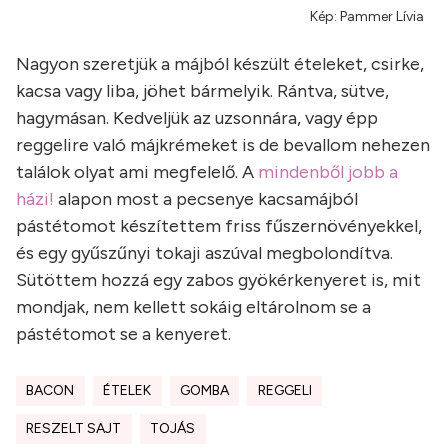
Kép: Pammer Lívia
Nagyon szeretjük a májból készült ételeket, csirke,
kacsa vagy liba, jöhet bármelyik. Rántva, sütve,
hagymásan. Kedveljük az uzsonnára, vagy épp
reggelire való májkrémeket is de bevallom nehezen
találok olyat ami megfelelő. A
mindenből jobb a
házi!
alapon most a pecsenye kacsamájból
pástétomot készítettem friss fűszernövényekkel,
és egy gyűszűnyi tokaji aszúval megbolondítva.
Sütöttem hozzá egy zabos gyökérkenyeret is, mit
mondjak, nem kellett sokáig eltárolnom se a
pástétomot se a kenyeret.
BACON
ÉTELEK
GOMBA
REGGELI
RESZELT SAJT
TOJÁS