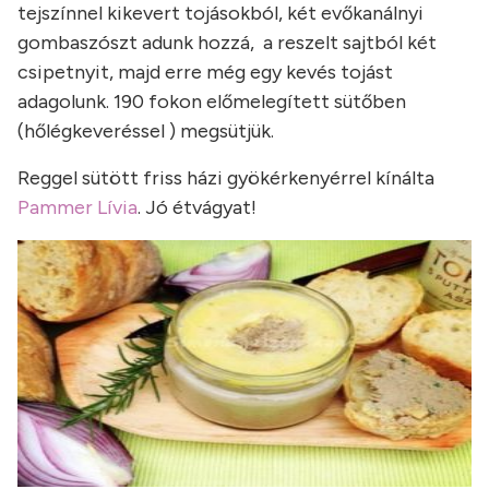
tejszínnel kikevert tojásokból, két evőkanálnyi
gombaszószt adunk hozzá, a reszelt sajtból két
csipetnyit, majd erre még egy kevés tojást
adagolunk. 190 fokon előmelegített sütőben
(hőlégkeveréssel ) megsütjük.
Reggel sütött friss házi gyökérkenyérrel kínálta
Pammer Lívia
. Jó étvágyat!