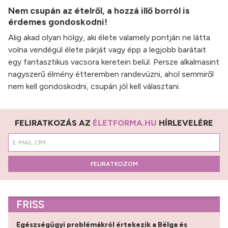
Nem csupán az ételről, a hozzá illő borról is
érdemes gondoskodni!
Alig akad olyan hölgy, aki élete valamely pontján ne látta
volna vendégül élete párját vagy épp a legjobb barátait
egy fantasztikus vacsora keretein belül. Persze alkalmasint
nagyszerű élmény étteremben randevúzni, ahol semmiről
nem kell gondoskodni, csupán jól kell választani.
FELIRATKOZÁS AZ
ÉLETFORMA.HU
HÍRLEVELÉRE
FELIRATKOZOM
FRISS
Egészségügyi problémákról értekezik a Bëlga és