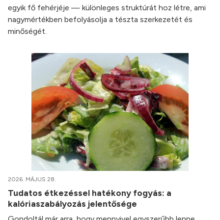
egyik fő fehérjéje — különleges struktúrát hoz létre, ami
nagymértékben befolyásolja a tészta szerkezetét és
minőségét.
2026. MÁJUS 28.
Tudatos étkezéssel hatékony fogyás: a
kalóriaszabályozás jelentősége
Gondoltál már arra, hogy mennyivel egyszerűbb lenne