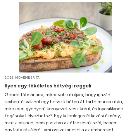
2025. NOVEMBER 17.
Ilyen egy tökéletes hétvégi reggeli
Gondoltál már arra, mikor volt utoljára, hogy igazán
kipihentél valahol egy hosszú héten át tartó munka után,
miközben gyönyörű környezet vesz körül, és ínycsiklandó
fogásokat élvezhetsz? Egy különleges étkezési élmény,
mint a brunch, nem pusztán az étkezésről szól, hanem
egyfajta rituáléról, ami összekapcsolja az embereket,