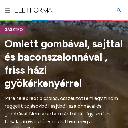
GASZTRO
Omlett gombával, sajttal
és baconszalonnával ,
friss házi
gyökérkenyérrel
Mire felébredt a család, összeütöttem egy finom
reggelit tojásokból, sajtból, szalonnával és
gombával. Nem akartam rántottát, így szuflés
tálkákban és sütőben sütöttem meg a