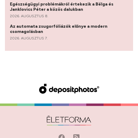
Egészségügyi problémákról értekezik a Bëlga és
Janklovics Péter a közös dalukban
2026. AUGUSZTUS 8.
Az automata zsugorfóliázók előnye a modern
csomagolásban
2026. AUGUSZTUS 7.