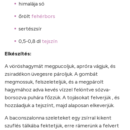
himalája só
őrölt
fehérbors
sertészsír
0,5-0,8 dl
tejszín
Elkészítés:
A vöröshagymát megpucoljuk, apróra vágjuk, és
zsiradékon üvegesre pároljuk. A gombát
megmossuk, felszeleteljük, és a megpárolt
hagymához adva kevés vízzel felöntve sózva-
borsozva puhára főzzük. A tojásokat felverjük , és
hozzáadjuk a tejszínt, majd alaposan elkeverjük.
A baconszalonna szeleteket egy zsírral kikent
szuflés tálkába fektetjük, erre rámerünk a felvert