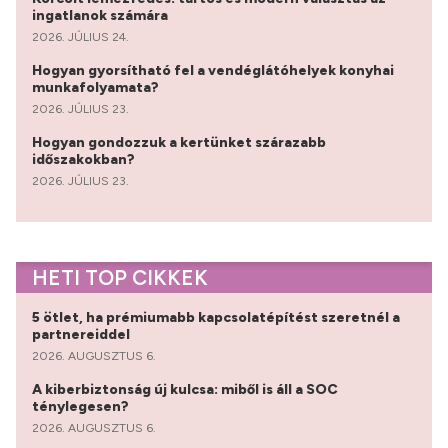
ingatlanok számára
2026. JÚLIUS 24.
Hogyan gyorsítható fel a vendéglátóhelyek konyhai
munkafolyamata?
2026. JÚLIUS 23.
Hogyan gondozzuk a kertünket szárazabb
időszakokban?
2026. JÚLIUS 23.
HETI TOP CIKKEK
5 ötlet, ha prémiumabb kapcsolatépítést szeretnél a
partnereiddel
2026. AUGUSZTUS 6.
A kiberbiztonság új kulcsa: miből is áll a SOC
ténylegesen?
2026. AUGUSZTUS 6.