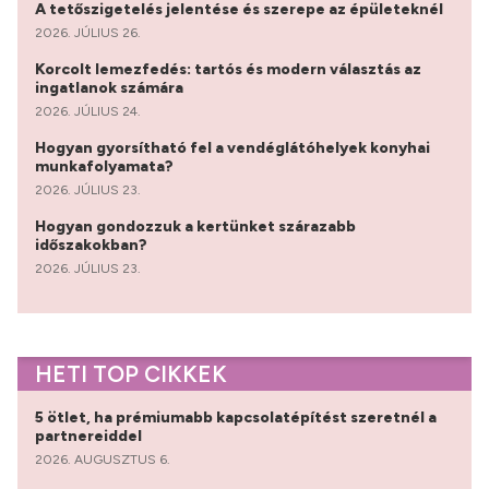
A tetőszigetelés jelentése és szerepe az épületeknél
2026. JÚLIUS 26.
Korcolt lemezfedés: tartós és modern választás az
ingatlanok számára
2026. JÚLIUS 24.
Hogyan gyorsítható fel a vendéglátóhelyek konyhai
munkafolyamata?
2026. JÚLIUS 23.
Hogyan gondozzuk a kertünket szárazabb
időszakokban?
2026. JÚLIUS 23.
HETI TOP CIKKEK
5 ötlet, ha prémiumabb kapcsolatépítést szeretnél a
partnereiddel
2026. AUGUSZTUS 6.