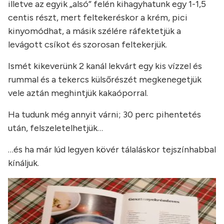
illetve az egyik „alsó” felén kihagyhatunk egy 1-1,5
centis részt, mert feltekeréskor a krém, pici
kinyomódhat, a másik szélére ráfektetjük a
levágott csíkot és szorosan feltekerjük.
Ismét kikeverünk 2 kanál lekvárt egy kis vízzel és
rummal és a tekercs külsőrészét megkenegetjük
vele aztán meghintjük kakaóporral.
Ha tudunk még annyit várni; 30 perc pihentetés
után, felszeletelhetjük…
…és ha már lúd legyen kövér tálaláskor tejszínhabbal
kínáljuk.