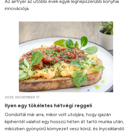
Az airfryer az utóbbi évek egyik legnépszerűbb konyhai
innovációja.
2025. NOVEMBER 17.
Ilyen egy tökéletes hétvégi reggeli
Gondoltál már arra, mikor volt utoljára, hogy igazán
kipihentél valahol egy hosszú héten át tartó munka után,
miközben gyönyörű környezet vesz körül, és ínycsiklandó