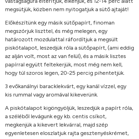
vastagságúra elterítjük, elkenjük, és 12-14 perc alatt
megsütjük, közben nem nyitogatjuk a sütő ajtaját!
Előkészítünk egy másik sütőpapírt, finoman
megszórjuk liszttel, és még melegen, egy
határozott mozdulattal ráfordítjuk a megsült
piskótalapot, leszedjük róla a sütőpapírt, (ami eddig
az alján volt, most az van felül), és a másik lisztes
papírral együtt feltekerjük, most még nem kell,
hogy túl szoros legen, 20-25 percig pihentetjük.
3 evőkanálnyi baracklekvárt, egy kanál vízzel, egy
kis rummal vagy aromával kikeverünk.
A piskótalapot kigöngyöljük, leszedjük a papírt róla,
a széléből levágunk egy kb. centis csíkot,
megkenjük a kikevert lekvárral, majd szép
egyenletesen eloszlatjuk rajta gesztenyéskrémet,