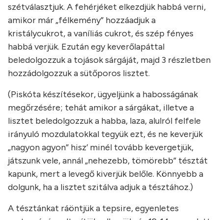
szétválasztjuk. A fehérjéket elkezdjük habbá verni,
amikor már „félkemény” hozzáadjuk a
kristálycukrot, a vaníliás cukrot, és szép fényes
habbá verjük. Ezután egy keverőlapáttal
beledolgozzuk a tojások sárgáját, majd 3 részletben
hozzádolgozzuk a sütőporos lisztet.
(Piskóta készítésekor, ügyeljünk a habosságának
megőrzésére; tehát amikor a sárgákat, illetve a
lisztet beledolgozzuk a habba, laza, alulról felfele
irányuló mozdulatokkal tegyük ezt, és ne keverjük
„nagyon agyon” hisz’ minél tovább kevergetjük,
játszunk vele, annál „nehezebb, tömörebb” tésztát
kapunk, mert a levegő kiverjük belőle. Könnyebb a
dolgunk, ha a lisztet szitálva adjuk a tésztához.)
A tésztánkat ráöntjük a tepsire, egyenletes