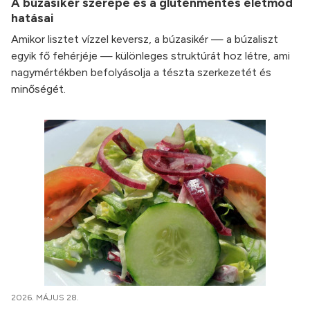
A búzasikér szerepe és a gluténmentes életmód
hatásai
Amikor lisztet vízzel keversz, a búzasikér — a búzaliszt
egyik fő fehérjéje — különleges struktúrát hoz létre, ami
nagymértékben befolyásolja a tészta szerkezetét és
minőségét.
2026. MÁJUS 28.