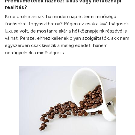
Prémiumételek házhoz: luxus vagy hétköznapi
realitás?
Ki ne örülne annak, ha minden nap éttermi minőségű
fogásokat fogyaszthatna? Régen ez csak a kiváltságosok
luxusa volt, de mostanra akár a hétköznapjaink részévé is
válhat. Persze, ehhez kellenek olyan szolgáltatók, akik nem
egyszerűen csak kiviszik a meleg ebédet, hanem
odafigyelnek a minőségre is.