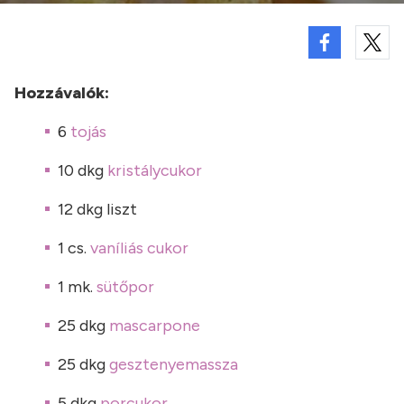
Hozzávalók:
6
tojás
10 dkg
kristálycukor
12 dkg liszt
1 cs.
vaníliás cukor
1 mk.
sütőpor
25 dkg
mascarpone
25 dkg
gesztenyemassza
5 dkg
porcukor