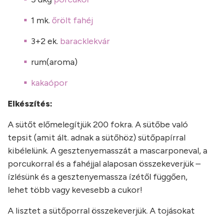
1 mk.
őrölt fahéj
3+2 ek.
baracklekvár
rum(aroma)
kakaópor
Elkészítés:
A sütőt előmelegítjük 200 fokra. A sütőbe való
tepsit (amit ált. adnak a sütőhöz) sütőpapírral
kibélelünk. A gesztenyemasszát a mascarponeval, a
porcukorral és a fahéjjal alaposan összekeverjük –
ízlésünk és a gesztenyemassza ízétől függően,
lehet több vagy kevesebb a cukor!
A lisztet a sütőporral összekeverjük. A tojásokat