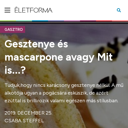
GASZTRO
Gesztenye és
mascarpone avagy Mit
is...?
Tudjuk,hogy nincs karácsony gesztenye nélkül. A mű
alkotója ugyan a pogácsára esküszik, de azért
ezúttal is brillírozik valami egészen más stílusban.
2019. DECEMBER 25.
CSABA STEFFEL