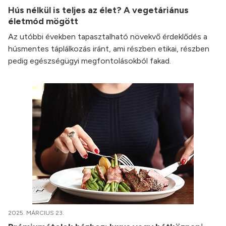
Hús nélkül is teljes az élet? A vegetáriánus
életmód mögött
Az utóbbi években tapasztalható növekvő érdeklődés a
húsmentes táplálkozás iránt, ami részben etikai, részben
pedig egészségügyi megfontolásokból fakad.
2025. MÁRCIUS 23.