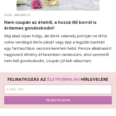
2025. JANUÁR 23.
Nem csupán az ételről, a hozzá illő borról is
érdemes gondoskodni!
Alig akad olyan hölgy, aki élete valamely pontján ne látta
volna vendégül élete párját vagy épp a legjobb barátait
egy fantasztikus vacsora keretein belül. Persze alkalmasint
nagyszerű élmény étteremben randevúzni, ahol semmiről
nem kell gondoskodni, csupán jól kell választani.
FELIRATKOZÁS AZ
ÉLETFORMA.HU
HÍRLEVELÉRE
FELIRATKOZOM