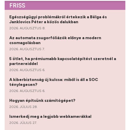
FRISS
Egészségügyi problémákról értekezik a Bëlga és
Janklovics Péter a közös dalukban
2026. AUGUSZTUS 8.
Az automata zsugorfóliázók előnye a modern
csomagolásban
2026. AUGUSZTUS 7.
5 ötlet, ha prémiumabb kapcsolatépítést szeretnél a
partnereiddel
2026. AUGUSZTUS 6.
A kiberbiztonság új kulcsa: miből is áll a SOC
ténylegesen?
2026. AUGUSZTUS 6.
Hogyan építsünk számítógépet?
2026. JÚLIUS 28.
Ismerkedj meg a legjobb webkamerákkal
2026. JÚLIUS 27.