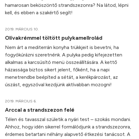
hamarosan beköszöntő strandszezonra? Na látod, lépni
kell, és ebben a szakértő segít!
2019. MÁRCIUS 10.
Olívakrémmel töltött pulykamellrolád
Nem árt a mediterrán konyha trükkjeit is bevetni, ha
fogyókúrázni szeretnénk. A pulyka pedig kifejezetten
alkalmas a karcsúsító menü összeállítására. A kettő
házassága biztos sikert jelent, főként, ha a napi
menetrendbe beépíted a sétát, a kerékpározást, az
úszást, egyszóval kezdjünk aktívabban mozogni!
2019. MÁRCIUS 6.
Arccal a strandszezon felé
Télen és tavasszal születik a nyári test – szokás mondani.
Ahhoz, hogy idén sikerrel formálódjunk a strandszezonra,
érdemes betartani néhány alapvető étkezési tanácsot. A