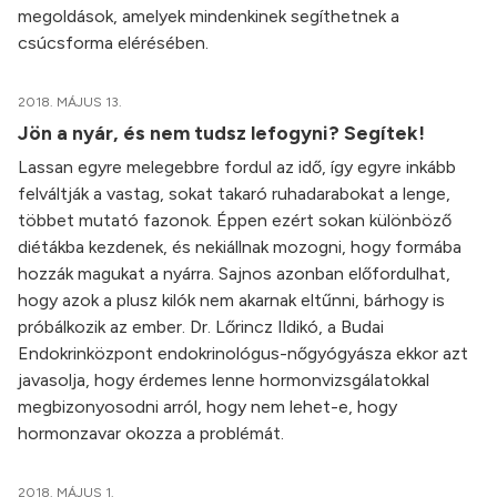
megoldások, amelyek mindenkinek segíthetnek a
csúcsforma elérésében.
2018. MÁJUS 13.
Jön a nyár, és nem tudsz lefogyni? Segítek!
Lassan egyre melegebbre fordul az idő, így egyre inkább
felváltják a vastag, sokat takaró ruhadarabokat a lenge,
többet mutató fazonok. Éppen ezért sokan különböző
diétákba kezdenek, és nekiállnak mozogni, hogy formába
hozzák magukat a nyárra. Sajnos azonban előfordulhat,
hogy azok a plusz kilók nem akarnak eltűnni, bárhogy is
próbálkozik az ember. Dr. Lőrincz Ildikó, a Budai
Endokrinközpont endokrinológus-nőgyógyásza ekkor azt
javasolja, hogy érdemes lenne hormonvizsgálatokkal
megbizonyosodni arról, hogy nem lehet-e, hogy
hormonzavar okozza a problémát.
2018. MÁJUS 1.