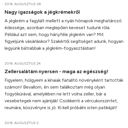
2016. AUGUSZTUS 28.
Nagy igazságok a jégkrémekről
A jégkrém a fagylalt mellett a nyári hónapok meghatározó
édessége, azonban meglepően keveset tudunk róla.
Például azt sem, hogy hányféle jégkrém van? Mit
figyeljünk vásárláskor? Szakértői segítséget adunk, hogyan
legyünk bátrabbak a jégkrém-fogyasztásban!
2016. AUGUSZTUS 24.
Zellersalátám nyersen - maga az egészség!
Figyelem, hölgyeim a kínaiak fiatalító növényként tartották
számon! Bevallom, én sem találkoztam még olyan
fogyókúrával, amelyikben ne lett volna zeller, bár a
vesebetegek nem ajánlják! Csökkenti a vércukorszintet,
reumára, köszvényre is jó. Ki kell próbálni isten patikáját!
2016. AUGUSZTUS 2.