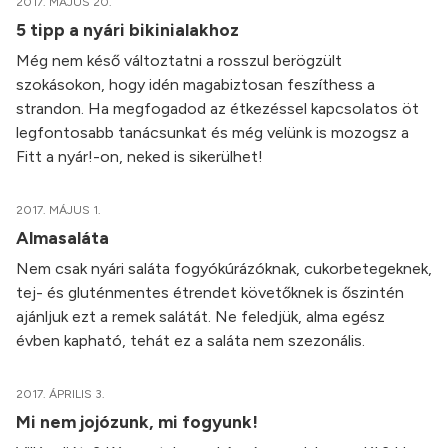
2017. MÁJUS 20.
5 tipp a nyári bikinialakhoz
Még nem késő változtatni a rosszul berögzült
szokásokon, hogy idén magabiztosan feszíthess a
strandon. Ha megfogadod az étkezéssel kapcsolatos öt
legfontosabb tanácsunkat és még velünk is mozogsz a
Fitt a nyár!-on, neked is sikerülhet!
2017. MÁJUS 1.
Almasaláta
Nem csak nyári saláta fogyókúrázóknak, cukorbetegeknek,
tej- és gluténmentes étrendet követőknek is őszintén
ajánljuk ezt a remek salátát. Ne feledjük, alma egész
évben kapható, tehát ez a saláta nem szezonális.
2017. ÁPRILIS 3.
Mi nem jojózunk, mi fogyunk!