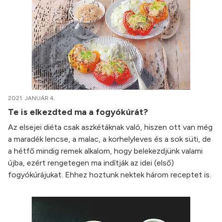
2021. JANUÁR 4.
Te is elkezdted ma a fogyókúrát?
Az elsejei diéta csak aszkétáknak való, hiszen ott van még
a maradék lencse, a malac, a korhelyleves és a sok süti, de
a hétfő mindig remek alkalom, hogy belekezdjünk valami
újba, ezért rengetegen ma indítják az idei (első)
fogyókúrájukat. Ehhez hoztunk nektek három receptet is.