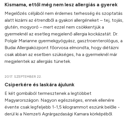
Kismama, ettől még nem lesz allergiás a gyerek
Megelőzés céljából nem érdemes terhesség és szoptatás
alatt kizárni az étrendből a gyakori allergéneket – tej, tojás,
glutén, mogyoró – mert ezzel nem csökkentjük a
gyermeknél az esetleg megjelenő allergia kockázatát. Dr.
Polgár Marianne gyermekgyógyász, gasztroenterológus, a
Budai Allergiaközpont főorvosa elmondta, hogy diétázni
csak abban az esetben szükséges, ha a gyermeknél már
megjelentek az allergiás tünetek.
2017. SZEPTEMBER 22.
Csiperkére és laskára ájulunk
E két gombából termesztenek a legtöbbet
Magyarországon. Nagyon egészséges, ennek ellenére
évente csak legfeljebb 1-1,5 kilogrammot eszünk belőle -
derül ki a Nemzeti Agrárgazdasági Kamara körképéből.