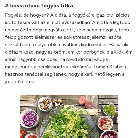
A hosszútávú fogyás titka
Fogyás, de hogyan? A diéta, a fogyókúra igazi civilizációs
időtöltéssé vált az elmúlt évszázadban. Amióta a legtöbb
ember életmódja megváltozott, kevesebb mozgás, több
feldolgozott élelmiszer és sok stressz jellemzi, azóta
sokkal több a súlyproblémával küszködő ember. Ha valaki
diétázni kezd, nagy az öröm, amikor pörögnek le a kilók, ám
annál nagyobb csalódás, ha rövid idő múlva újra
megjelennek a nemkívánatos zsírpárnák. Tomán Szabina
hasznos tanácsai segítenek, hogy elkerülhető legyen a
jojó effektus.