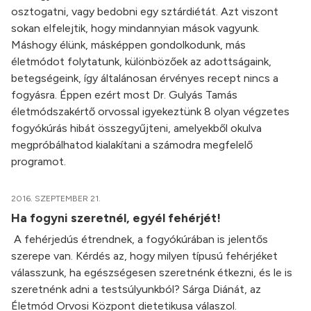
osztogatni, vagy bedobni egy sztárdiétát. Azt viszont
sokan elfelejtik, hogy mindannyian mások vagyunk.
Máshogy élünk, másképpen gondolkodunk, más
életmódot folytatunk, különbözőek az adottságaink,
betegségeink, így általánosan érvényes recept nincs a
fogyásra. Éppen ezért most Dr. Gulyás Tamás
életmódszakértő orvossal igyekeztünk 8 olyan végzetes
fogyókúrás hibát összegyűjteni, amelyekből okulva
megpróbálhatod kialakítani a számodra megfelelő
programot.
2016. SZEPTEMBER 21.
Ha fogyni szeretnél, egyél fehérjét!
A fehérjedús étrendnek, a fogyókúrában is jelentős
szerepe van. Kérdés az, hogy milyen típusú fehérjéket
válasszunk, ha egészségesen szeretnénk étkezni, és le is
szeretnénk adni a testsúlyunkból? Sárga Diánát, az
Életmód Orvosi Központ dietetikusa válaszol.