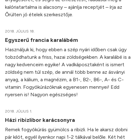
kalóriatartalma is alacsony – ajánlja receptjét – írja az
Őrülten jó ételek szerkesztője.
2018. JÚLIUS 18.
Egyszerű francia karalábém
Használjuk ki, hogy ebben a szép nyári időben csak úgy
tobzódhatunk a friss, hazai zöldségekben. A karalábé is a
nagy kedvenceim egyike! A vadkáposztaként is ismert
zöldség nem túl szép, de annál több benne az ásványi
anyag, a kálium, a magnézim, a B1-, B2-, B6-, A- és C-
vitamin. Fogyókúrázóknak egyenesen mennyei! Edd
nyersen is! Nagyon egészséges!
2018. JÚLIUS 1.
Házi ribizlibor karácsonyra
Remek fogyókúrás gyümölcs a ribizli. Ha le akarsz dobni
pár kilót, egyél ilyenkor napi 1-2 tálkával belőle. Két hét