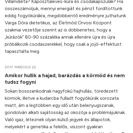
Villámdiéta? Káposztaleves-kúra és csodakapszulák? Ha
összeszámoljuk, mennyi energiát és pénzt fordítottunk
eddig fogyókúrákra, megdöbbentő eredményre juthatunk.
Varga Dóra dietetikus, az Életmód Orvosi Központ
szakmai vezetője szerint az is döbbenetes, hogy a
„kúrázók” 80-90 százaléka annak ellenére újra és újra
próbálkozik csodaszerekkel, hogy csak a jojó-effektust
tapasztalta meg.
2017. MÁRCIUS 22.
Amikor hullik a hajad, barázdás a körmöd és nem
tudsz fogyni
Sokan bosszankodnak nagyfokú hajhullás, töredezett
körmök, illetve a kudarcba fulladt fogyókúrák sorozata
miatt, ám a legtöbben egy idő után belenyugszanak,
gondolván alkati sajátosság az okozója a problémájuknak.
Való igaz, léteznek olyan külső jegyek és állapotok,
melyekért a genetika a felelős, viszont gyakran