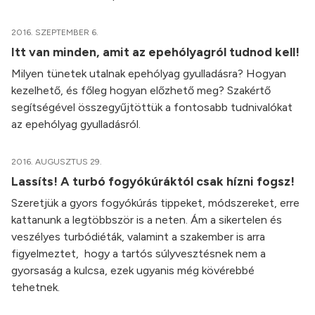
2016. SZEPTEMBER 6.
Itt van minden, amit az epehólyagról tudnod kell!
Milyen tünetek utalnak epehólyag gyulladásra? Hogyan
kezelhető, és főleg hogyan előzhető meg? Szakértő
segítségével összegyűjtöttük a fontosabb tudnivalókat
az epehólyag gyulladásról.
2016. AUGUSZTUS 29.
Lassíts! A turbó fogyókúráktól csak hízni fogsz!
Szeretjük a gyors fogyókúrás tippeket, módszereket, erre
kattanunk a legtöbbször is a neten. Ám a sikertelen és
veszélyes turbódiéták, valamint a szakember is arra
figyelmeztet, hogy a tartós súlyvesztésnek nem a
gyorsaság a kulcsa, ezek ugyanis még kövérebbé
tehetnek.