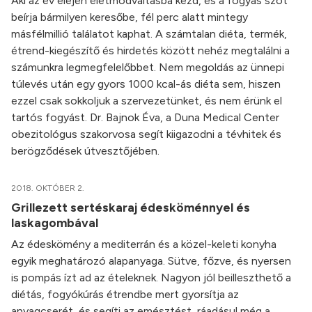
Aki az év elején életmódváltásba kezd, és a fogyás szót
beírja bármilyen keresőbe, fél perc alatt mintegy
másfélmillió találatot kaphat. A számtalan diéta, termék,
étrend-kiegészítő és hirdetés között nehéz megtalálni a
számunkra legmegfelelőbbet. Nem megoldás az ünnepi
túlevés után egy gyors 1000 kcal-ás diéta sem, hiszen
ezzel csak sokkoljuk a szervezetünket, és nem érünk el
tartós fogyást. Dr. Bajnok Éva, a Duna Medical Center
obezitológus szakorvosa segít kiigazodni a tévhitek és
berögződések útvesztőjében.
2018. OKTÓBER 2.
Grillezett sertéskaraj édesköménnyel és
laskagombával
Az édeskömény a mediterrán és a közel-keleti konyha
egyik meghatározó alapanyaga. Sütve, főzve, és nyersen
is pompás ízt ad az ételeknek. Nagyon jól beilleszthető a
diétás, fogyókúrás étrendbe mert gyorsítja az
anyagcserét, és segíti az emésztést, ráadásul még a