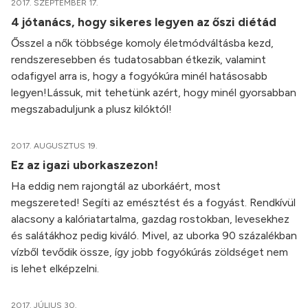
2017. SZEPTEMBER 17.
4 jótanács, hogy sikeres legyen az őszi diétád
Ősszel a nők többsége komoly életmódváltásba kezd,
rendszeresebben és tudatosabban étkezik, valamint
odafigyel arra is, hogy a fogyókúra minél hatásosabb
legyen!Lássuk, mit tehetünk azért, hogy minél gyorsabban
megszabaduljunk a plusz kilóktól!
2017. AUGUSZTUS 19.
Ez az igazi uborkaszezon!
Ha eddig nem rajongtál az uborkáért, most
megszereted! Segíti az emésztést és a fogyást. Rendkívül
alacsony a kalóriatartalma, gazdag rostokban, levesekhez
és salátákhoz pedig kiváló. Mivel, az uborka 90 százalékban
vízből tevődik össze, így jobb fogyókúrás zöldséget nem
is lehet elképzelni.
2017. JÚLIUS 30.