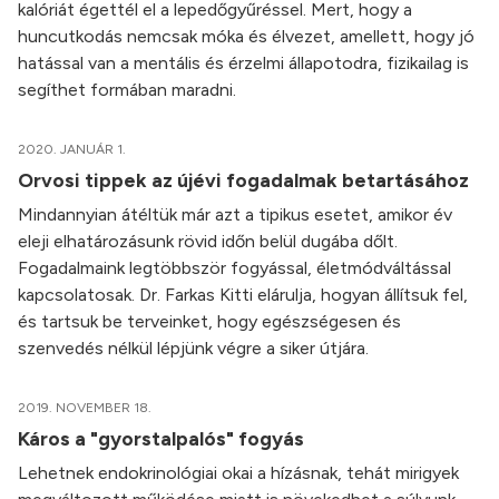
kalóriát égettél el a lepedőgyűréssel. Mert, hogy a
huncutkodás nemcsak móka és élvezet, amellett, hogy jó
hatással van a mentális és érzelmi állapotodra, fizikailag is
segíthet formában maradni.
2020. JANUÁR 1.
Orvosi tippek az újévi fogadalmak betartásához
Mindannyian átéltük már azt a tipikus esetet, amikor év
eleji elhatározásunk rövid időn belül dugába dőlt.
Fogadalmaink legtöbbször fogyással, életmódváltással
kapcsolatosak. Dr. Farkas Kitti elárulja, hogyan állítsuk fel,
és tartsuk be terveinket, hogy egészségesen és
szenvedés nélkül lépjünk végre a siker útjára.
2019. NOVEMBER 18.
Káros a "gyorstalpalós" fogyás
Lehetnek endokrinológiai okai a hízásnak, tehát mirigyek