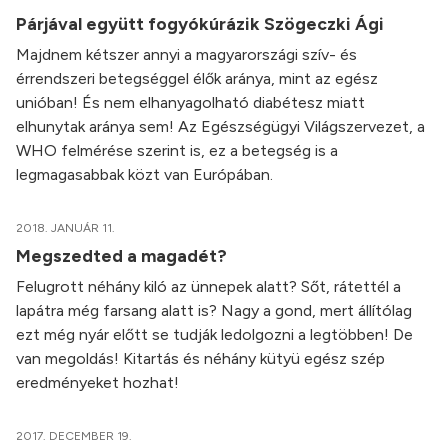
Párjával együtt fogyókúrázik Szögeczki Ági
Majdnem kétszer annyi a magyarországi szív- és
érrendszeri betegséggel élők aránya, mint az egész
unióban! És nem elhanyagolható diabétesz miatt
elhunytak aránya sem! Az Egészségügyi Világszervezet, a
WHO felmérése szerint is, ez a betegség is a
legmagasabbak közt van Európában.
2018. JANUÁR 11.
Megszedted a magadét?
Felugrott néhány kiló az ünnepek alatt? Sőt, rátettél a
lapátra még farsang alatt is? Nagy a gond, mert állítólag
ezt még nyár előtt se tudják ledolgozni a legtöbben! De
van megoldás! Kitartás és néhány kütyü egész szép
eredményeket hozhat!
2017. DECEMBER 19.