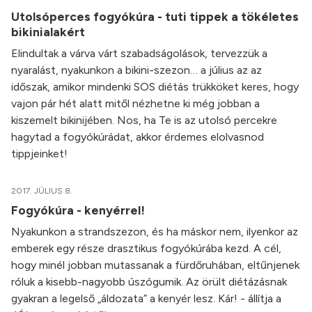
Utolsóperces fogyókúra - tuti tippek a tökéletes
bikinialakért
Elindultak a várva várt szabadságolások, tervezzük a
nyaralást, nyakunkon a bikini-szezon… a július az az
időszak, amikor mindenki SOS diétás trükköket keres, hogy
vajon pár hét alatt mitől nézhetne ki még jobban a
kiszemelt bikinijében. Nos, ha Te is az utolsó percekre
hagytad a fogyókúrádat, akkor érdemes elolvasnod
tippjeinket!
2017. JÚLIUS 8.
Fogyókúra - kenyérrel!
Nyakunkon a strandszezon, és ha máskor nem, ilyenkor az
emberek egy része drasztikus fogyókúrába kezd. A cél,
hogy minél jobban mutassanak a fürdőruhában, eltűnjenek
róluk a kisebb-nagyobb úszógumik. Az örült diétázásnak
gyakran a legelső „áldozata” a kenyér lesz. Kár! - állítja a