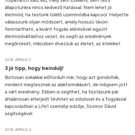
folyamatot idéz elő, mely sem szellemi, sem testi
állapotunkra nincs kedvező hatással. Nem lehet jó
életmód, ha testünk túlélő üzemmódba kapcsol. Helyette
válasszunk olyan módszert, amely hosszú távon
fenntartható, a kívánt fogyás elérésével együtt
életmódváltáshoz vezet, és segíti az eredmények
megőrzését, miközben élvezzük az életet, az ételeket.
2019. ÁPRILIS 7.
3 jó tipp, hogy beindulj!
Biztosan sokakkal előfordult már, hogy azt gondolták,
mindent megtesznek az alakformálásért, de mégsem jött
a várt eredmény. Ebben is segíthet, ha tisztázunk pár
általánosan elterjedt tévhitet az edzéssel és a fogyással
kapcsolatban a Life1 személyi edzője, Szomor Dávid
segítségével.
2019. ÁPRILIS 3.