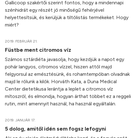
Gallicoop szakértői szerint fontos, hogy a mindennapi
szénhidrát egy részét jó minőségű fehérjével
helyettesítsük, és kerüljük a tiltólistás termékeket. Hogy
miért?
2019. FEBRUÁR 21.
Füstbe ment citromos víz
Számos sztárdiéta javasolja, hogy kezdjük a napot egy
pohár langyos, citromos vízzel, hiszen attól majd
felgyorsul az emésztésünk, és rohamtempóban olvadnak
majd le rólunk a kilók. Horváth Kata, a Duna Medical
Center dietetikusa lerántja a leplet a citromos víz
mítoszról, és elmondja, hogyan árthat többet ez a reggeli
rutin, mint amennyit használ, ha használ egyáltalán.
2019. JANUÁR 17.
5 dolog, amitől idén sem fogsz lefogyni