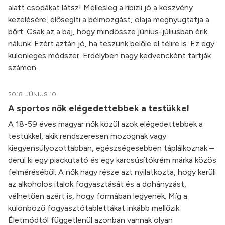
alatt csodákat látsz! Mellesleg a ribizli jó a köszvény
kezelésére, elősegíti a bélmozgást, olaja megnyugtatja a
bőrt. Csak az a baj, hogy mindössze június-júliusban érik
nálunk. Ezért aztán jó, ha teszünk belőle el télire is. Ez egy
különleges módszer. Erdélyben nagy kedvencként tartják
számon.
2018. JÚNIUS 10.
A sportos nők elégedettebbek a testükkel
A 18-59 éves magyar nők közül azok elégedettebbek a
testükkel, akik rendszeresen mozognak vagy
kiegyensúlyozottabban, egészségesebben táplálkoznak –
derül ki egy piackutató és egy karcsúsítókrém márka közös
felméréséből. A nők nagy része azt nyilatkozta, hogy kerüli
az alkoholos italok fogyasztását és a dohányzást,
vélhetően azért is, hogy formában legyenek. Míg a
különböző fogyasztótablettákat inkább mellőzik.
Életmódtól függetlenül azonban vannak olyan