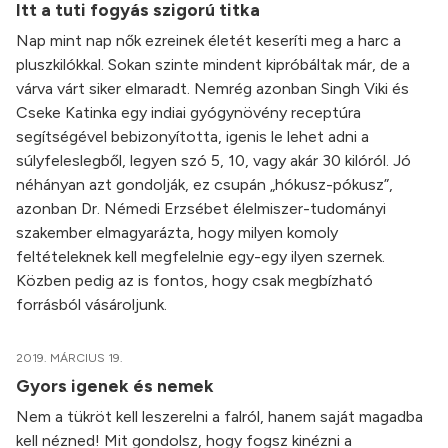
Itt a tuti fogyás szigorú titka
Nap mint nap nők ezreinek életét keseríti meg a harc a
pluszkilókkal. Sokan szinte mindent kipróbáltak már, de a
várva várt siker elmaradt. Nemrég azonban Singh Viki és
Cseke Katinka egy indiai gyógynövény receptúra
segítségével bebizonyította, igenis le lehet adni a
súlyfeleslegből, legyen szó 5, 10, vagy akár 30 kilóról. Jó
néhányan azt gondolják, ez csupán „hókusz-pókusz”,
azonban Dr. Némedi Erzsébet élelmiszer-tudományi
szakember elmagyarázta, hogy milyen komoly
feltételeknek kell megfelelnie egy-egy ilyen szernek.
Közben pedig az is fontos, hogy csak megbízható
forrásból vásároljunk.
2019. MÁRCIUS 19.
Gyors igenek és nemek
Nem a tükröt kell leszerelni a falról, hanem saját magadba
kell nézned! Mit gondolsz, hogy fogsz kinézni a