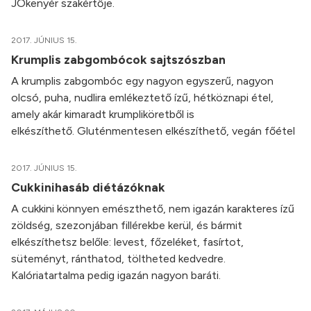
JÓkenyér szakértője.
2017. JÚNIUS 15.
Krumplis zabgombócok sajtszószban
A krumplis zabgombóc egy nagyon egyszerű, nagyon
olcsó, puha, nudlira emlékeztető ízű, hétköznapi étel,
amely akár kimaradt krumpliköretből is
elkészíthető. Gluténmentesen elkészíthető, vegán főétel
2017. JÚNIUS 15.
Cukkinihasáb diétázóknak
A cukkini könnyen emészthető, nem igazán karakteres ízű
zöldség, szezonjában fillérekbe kerül, és bármit
elkészíthetsz belőle: levest, főzeléket, fasírtot,
süteményt, ránthatod, töltheted kedvedre.
Kalóriatartalma pedig igazán nagyon baráti.