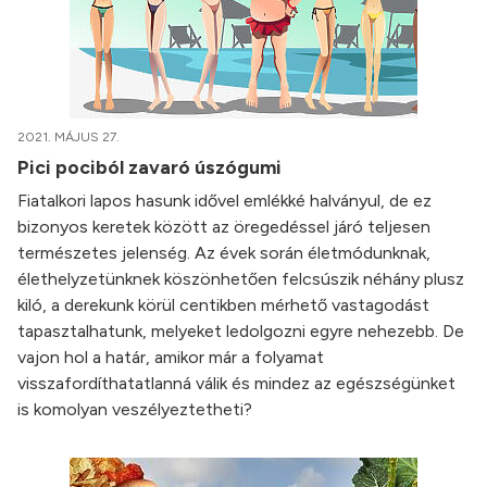
2021. MÁJUS 27.
Pici pociból zavaró úszógumi
Fiatalkori lapos hasunk idővel emlékké halványul, de ez
bizonyos keretek között az öregedéssel járó teljesen
természetes jelenség. Az évek során életmódunknak,
élethelyzetünknek köszönhetően felcsúszik néhány plusz
kiló, a derekunk körül centikben mérhető vastagodást
tapasztalhatunk, melyeket ledolgozni egyre nehezebb. De
vajon hol a határ, amikor már a folyamat
visszafordíthatatlanná válik és mindez az egészségünket
is komolyan veszélyeztetheti?