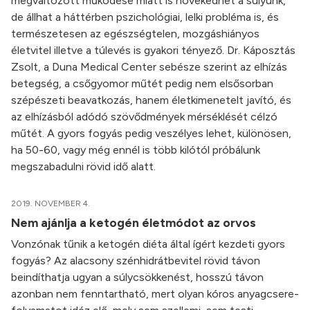
megváltozott működése miatt is növekedhet a súlyunk,
de állhat a háttérben pszichológiai, lelki probléma is, és
természetesen az egészségtelen, mozgáshiányos
életvitel illetve a túlevés is gyakori tényező. Dr. Káposztás
Zsolt, a Duna Medical Center sebésze szerint az elhízás
betegség, a csőgyomor műtét pedig nem elsősorban
szépészeti beavatkozás, hanem életkimenetelt javító, és
az elhízásból adódó szövődmények mérséklését célzó
műtét. A gyors fogyás pedig veszélyes lehet, különösen,
ha 50-60, vagy még ennél is több kilótól próbálunk
megszabadulni rövid idő alatt.
2019. NOVEMBER 4.
Nem ajánlja a ketogén életmódot az orvos
Vonzónak tűnik a ketogén diéta által ígért kezdeti gyors
fogyás? Az alacsony szénhidrátbevitel rövid távon
beindíthatja ugyan a súlycsökkenést, hosszú távon
azonban nem fenntartható, mert olyan kóros anyagcsere-