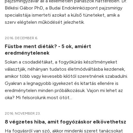
pajzsmirigyzavar áll a kellemetlen panaszok hátterében. Dr.
Békési Gábor PhD, a Budai Endokrinközpont pajzsmirigy
specialistája ismerteti azokat a külső tüneteket, amik a
szerv elégtelen működését jelezhetik.
2016. DECEMBER 6.
Füstbe ment diéták? - 5 ok, amiért
eredménytelenek
Sokan a csodadiétákat, a fogyókúrás készítményeket
választják, néhányan tudatos életmódváltásba kezdenek,
amikor több vagy kevesebb kilótól szeretnének szabadulni.
Gyakran a legnagyobb igyekezet és kitartás ellenére is
eredménytelen minden próbálkozásuk. Vajon mi lehet az
oka? Mi felsorolunk most ötöt...
2016. NOVEMBER 23.
8 végzetes hiba, amit fogyózáskor elkövethetsz
Ha fogyásról van szó, akkor mindenki szeret tanácsokat