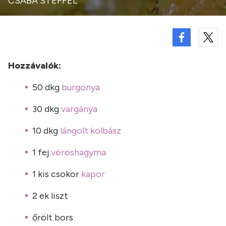
CSABA STEFFEL
Hozzávalók:
50 dkg
burgonya
30 dkg
vargánya
10 dkg
lángolt kolbász
1 fej
vöröshagyma
1 kis csokor
kapor
2 ek liszt
őrölt bors