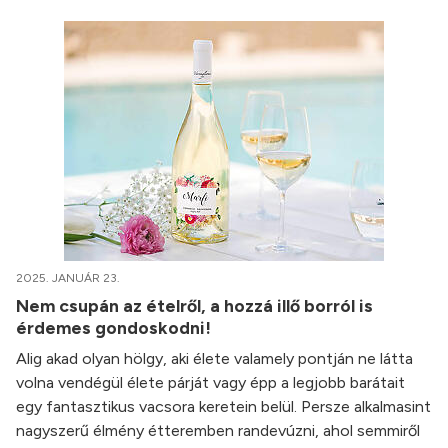
2025. JANUÁR 23.
Nem csupán az ételről, a hozzá illő borról is
érdemes gondoskodni!
Alig akad olyan hölgy, aki élete valamely pontján ne látta
volna vendégül élete párját vagy épp a legjobb barátait
egy fantasztikus vacsora keretein belül. Persze alkalmasint
nagyszerű élmény étteremben randevúzni, ahol semmiről