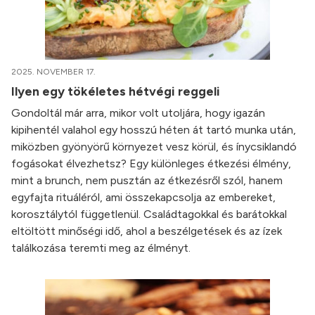
2025. NOVEMBER 17.
Ilyen egy tökéletes hétvégi reggeli
Gondoltál már arra, mikor volt utoljára, hogy igazán
kipihentél valahol egy hosszú héten át tartó munka után,
miközben gyönyörű környezet vesz körül, és ínycsiklandó
fogásokat élvezhetsz? Egy különleges étkezési élmény,
mint a brunch, nem pusztán az étkezésről szól, hanem
egyfajta rituáléról, ami összekapcsolja az embereket,
korosztálytól függetlenül. Családtagokkal és barátokkal
eltöltött minőségi idő, ahol a beszélgetések és az ízek
találkozása teremti meg az élményt.