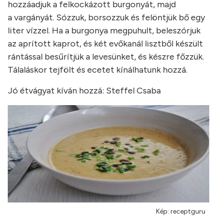
hozzáadjuk a felkockázott burgonyát, majd
a vargányát. Sózzuk, borsozzuk és felöntjük bő egy
liter vízzel. Ha a burgonya megpuhult, beleszórjuk
az aprított kaprot, és két evőkanál lisztből készült
rántással besűrítjük a levesünket, és készre főzzük.
Tálaláskor tejfölt és ecetet kínálhatunk hozzá.
Jó étvágyat kíván hozzá: Steffel Csaba
Kép: receptguru