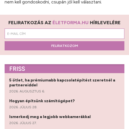
nem kell gondoskodni, csupán jól kell választani.
FELIRATKOZÁS AZ
ÉLETFORMA.HU
HÍRLEVELÉRE
FELIRATKOZOM
FRISS
5 ötlet, ha prémiumabb kapcsolatépítést szeretnél a
partnereiddel
2026. AUGUSZTUS 6.
Hogyan építsünk számítógépet?
2026. JÚLIUS 28.
Ismerkedj meg a legjobb webkamerákkal
2026. JÚLIUS 27.