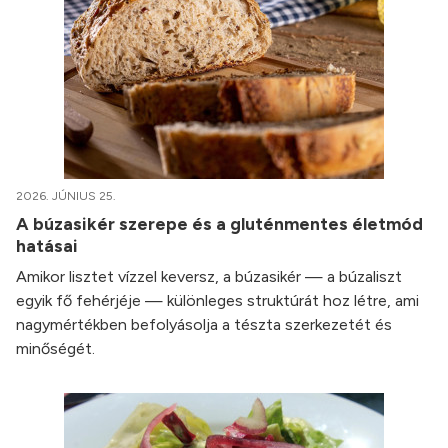
2026. JÚNIUS 25.
A búzasikér szerepe és a gluténmentes életmód
hatásai
Amikor lisztet vízzel keversz, a búzasikér — a búzaliszt
egyik fő fehérjéje — különleges struktúrát hoz létre, ami
nagymértékben befolyásolja a tészta szerkezetét és
minőségét.