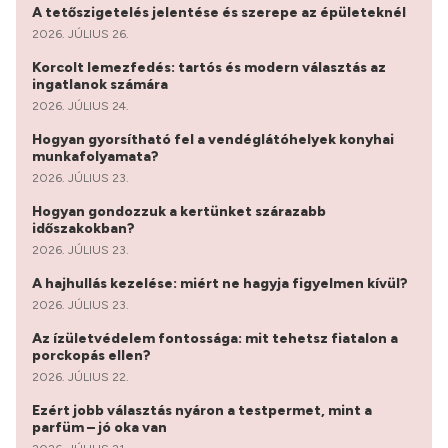
A tetőszigetelés jelentése és szerepe az épületeknél
2026. JÚLIUS 26.
Korcolt lemezfedés: tartós és modern választás az
ingatlanok számára
2026. JÚLIUS 24.
Hogyan gyorsítható fel a vendéglátóhelyek konyhai
munkafolyamata?
2026. JÚLIUS 23.
Hogyan gondozzuk a kertünket szárazabb
időszakokban?
2026. JÚLIUS 23.
A hajhullás kezelése: miért ne hagyja figyelmen kívül?
2026. JÚLIUS 23.
Az ízületvédelem fontossága: mit tehetsz fiatalon a
porckopás ellen?
2026. JÚLIUS 22.
Ezért jobb választás nyáron a testpermet, mint a
parfüm – jó oka van