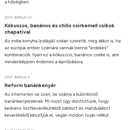
a hőségben.
2017. ÁPRILIS 23.
Kókuszos, banános és chilis csirkemell csíkok
chapatival
Az indiai konyha ízvilágát sokan szeretik, még akkor is, ha
az európai ember számára vannak benne "érdekes"
kombinációk. Ilyen ez a kókuszos, banános csirke is, ami
mindenképpen érdemes a kipróbálásra.
2017. ÁPRILIS 5.
Reform banánkenyér
Az interneten se szeri, se száma a különböző
banánkenyereknek. Mi most úgy döntöttünk, hogy
kedvenc lisztkeverékünkből zabliszt és mandulaliszt
keverékéből készítjük el, vegán módon tojás nélkül.