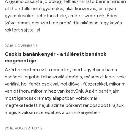
A gyümölcssaláta jó dolog, felhasználható benne minden
otthon fellelhető gyümölcs, akár konzerv is, és olyan
gyümölcsöket tehetünk bele, amiket szeretünk. Édes
ízével remek desszert, de próbáld ki pikánsan, egy kevés
rokfort sajttal is!
2016. NOVEMBER 3.
Csokis banánkenyér - a túlérett banánok
megmentője
Azért szeretem ezt a receptet, mert ugyebár a barna
banánok legjobb felhasználási módja, másrészt lehet vele
variálni, hol fehér csokival, hol dióval, fűszerekkel, mikor mi
van otthon, mikor mihez van kedvünk. Az én banánjaim
most igencsak ramaty állapotban voltak már,
megfeketedett héjuk szinte bőrként ráncosodott rajtuk,
mégis kiválóan szerepeltek a banánkenyérben.
2016. AUGUSZTUS 16.