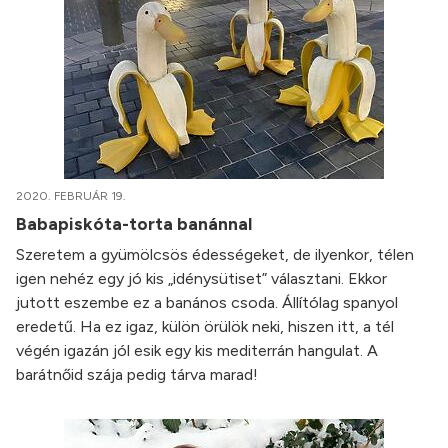
2020. FEBRUÁR 19.
Babapiskóta-torta banánnal
Szeretem a gyümölcsös édességeket, de ilyenkor, télen
igen nehéz egy jó kis „idénysütiset” választani. Ekkor
jutott eszembe ez a banános csoda. Állítólag spanyol
eredetű. Ha ez igaz, külön örülök neki, hiszen itt, a tél
végén igazán jól esik egy kis mediterrán hangulat. A
barátnőid szája pedig tárva marad!