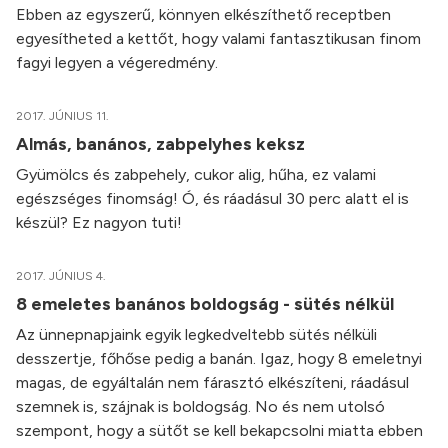
Ebben az egyszerű, könnyen elkészíthető receptben
egyesítheted a kettőt, hogy valami fantasztikusan finom
fagyi legyen a végeredmény.
2017. JÚNIUS 11.
Almás, banános, zabpelyhes keksz
Gyümölcs és zabpehely, cukor alig, hűha, ez valami
egészséges finomság! Ó, és ráadásul 30 perc alatt el is
készül? Ez nagyon tuti!
2017. JÚNIUS 4.
8 emeletes banános boldogság - sütés nélkül
Az ünnepnapjaink egyik legkedveltebb sütés nélküli
desszertje, főhőse pedig a banán. Igaz, hogy 8 emeletnyi
magas, de egyáltalán nem fárasztó elkészíteni, ráadásul
szemnek is, szájnak is boldogság. No és nem utolsó
szempont, hogy a sütőt se kell bekapcsolni miatta ebben