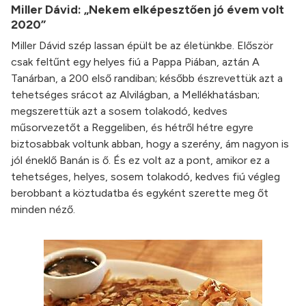
Miller Dávid: „Nekem elképesztően jó évem volt
2020”
Miller Dávid szép lassan épült be az életünkbe. Először
csak feltűnt egy helyes fiú a Pappa Piában, aztán A
Tanárban, a 200 első randiban; később észrevettük azt a
tehetséges srácot az Alvilágban, a Mellékhatásban;
megszerettük azt a sosem tolakodó, kedves
műsorvezetőt a Reggeliben, és hétről hétre egyre
biztosabbak voltunk abban, hogy a szerény, ám nagyon is
jól éneklő Banán is ő. És ez volt az a pont, amikor ez a
tehetséges, helyes, sosem tolakodó, kedves fiú végleg
berobbant a köztudatba és egyként szerette meg őt
minden néző.