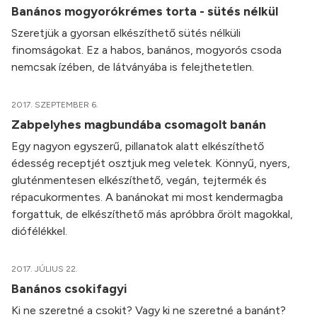
Banános mogyorókrémes torta - sütés nélkül
Szeretjük a gyorsan elkészíthető sütés nélküli
finomságokat. Ez a habos, banános, mogyorós csoda
nemcsak ízében, de látványába is felejthetetlen.
2017. SZEPTEMBER 6.
Zabpelyhes magbundába csomagolt banán
Egy nagyon egyszerű, pillanatok alatt elkészíthető
édesség receptjét osztjuk meg veletek. Könnyű, nyers,
gluténmentesen elkészíthető, vegán, tejtermék és
répacukormentes. A banánokat mi most kendermagba
forgattuk, de elkészíthető más apróbbra őrölt magokkal,
diófélékkel.
2017. JÚLIUS 22.
Banános csokifagyi
Ki ne szeretné a csokit? Vagy ki ne szeretné a banánt?