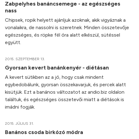
Zabpelyhes banáncsemege - az egészséges
nass
Chipsek, ropik helyett ajánljuk azoknak, akik vigyáznak a
vonalaikra, de nassolni is szeretnek. Minden összetevője
egészséges, és röpke fél óra alatt elkészül, sütéssel
együtt.
2015. SZEPTEMBER 13.
Gyorsan kevert banánkenyér - diétásan
A kevert sütikben az a jó, hogy csak mindent
egybedobálunk, gyorsan összekavarjuk, és percek alatt
kisütjük. Ezt a banános változatot az andio.biz oldalon
találtuk, és egészséges összetevői miatt a diétások is
imádni fogják.
2015. JÚLIUS 31.
Banános csoda birkózó módra