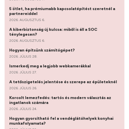
5 ötlet, ha prémiumabb kapcsolatépítést szeretnél a
partnereiddel
2026. AUGUSZTUS 6.
A kiberbiztonság új kulcsa: miből is áll a SOC
ténylegesen?
2026. AUGUSZTUS 6.
Hogyan építsünk számítógépet?
2026. JÚLIUS 28.
Ismerkedj meg a legjobb webkamerákkal
2026. JÚLIUS 27.
A tetőszigetelés jelentése és szerepe az épületeknél
2026. JÚLIUS 26.
Korcolt lemezfedés: tartós és modern választás az
ingatlanok számára
2026. JÚLIUS 24.
Hogyan gyorsítható fel a vendéglátóhelyek konyhai
munkafolyamata?