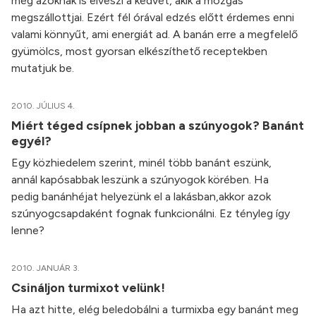
még azoknak is elveszi a kedvét, akik a mozgás
megszállottjai. Ezért fél órával edzés előtt érdemes enni
valami könnyűt, ami energiát ad. A banán erre a megfelelő
gyümölcs, most gyorsan elkészíthető receptekben
mutatjuk be.
2010. JÚLIUS 4.
Miért téged csípnek jobban a szúnyogok? Banánt
egyél?
Egy közhiedelem szerint, minél több banánt eszünk,
annál kapósabbak leszünk a szúnyogok körében. Ha
pedig banánhéjat helyezünk el a lakásban,akkor azok
szúnyogcsapdaként fognak funkcionálni. Ez tényleg így
lenne?
2010. JANUÁR 3.
Csináljon turmixot velünk!
Ha azt hitte, elég beledobálni a turmixba egy banánt meg