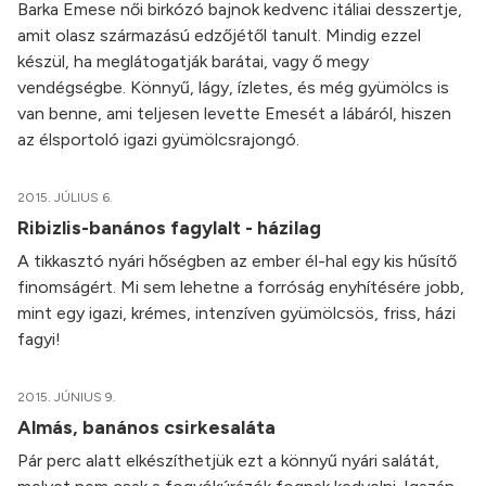
Barka Emese női birkózó bajnok kedvenc itáliai desszertje,
amit olasz származású edzőjétől tanult. Mindig ezzel
készül, ha meglátogatják barátai, vagy ő megy
vendégségbe. Könnyű, lágy, ízletes, és még gyümölcs is
van benne, ami teljesen levette Emesét a lábáról, hiszen
az élsportoló igazi gyümölcsrajongó.
2015. JÚLIUS 6.
Ribizlis-banános fagylalt - házilag
A tikkasztó nyári hőségben az ember él-hal egy kis hűsítő
finomságért. Mi sem lehetne a forróság enyhítésére jobb,
mint egy igazi, krémes, intenzíven gyümölcsös, friss, házi
fagyi!
2015. JÚNIUS 9.
Almás, banános csirkesaláta
Pár perc alatt elkészíthetjük ezt a könnyű nyári salátát,