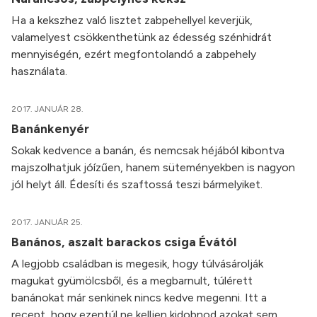
Ha a kekszhez való lisztet zabpehellyel keverjük,
valamelyest csökkenthetünk az édesség szénhidrát
mennyiségén, ezért megfontolandó a zabpehely
használata.
2017. JANUÁR 28.
Banánkenyér
Sokak kedvence a banán, és nemcsak héjából kibontva
majszolhatjuk jóízűen, hanem süteményekben is nagyon
jól helyt áll. Édesíti és szaftossá teszi bármelyiket.
2017. JANUÁR 25.
Banános, aszalt barackos csiga Évától
A legjobb családban is megesik, hogy túlvásárolják
magukat gyümölcsből, és a megbarnult, túlérett
banánokat már senkinek nincs kedve megenni. Itt a
recept, hogy ezentúl ne kelljen kidobnod azokat sem.