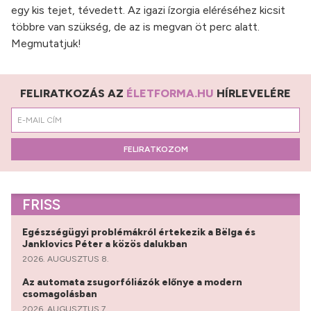
egy kis tejet, tévedett. Az igazi ízorgia eléréséhez kicsit
többre van szükség, de az is megvan öt perc alatt.
Megmutatjuk!
FELIRATKOZÁS AZ
ÉLETFORMA.HU
HÍRLEVELÉRE
FELIRATKOZOM
FRISS
Egészségügyi problémákról értekezik a Bëlga és
Janklovics Péter a közös dalukban
2026. AUGUSZTUS 8.
Az automata zsugorfóliázók előnye a modern
csomagolásban
2026. AUGUSZTUS 7.