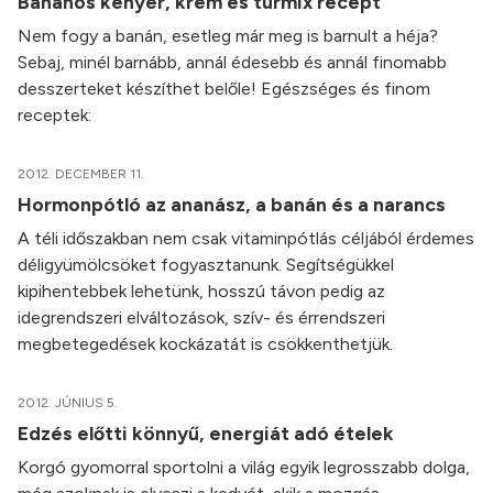
Banános kenyér, krém és turmix recept
Nem fogy a banán, esetleg már meg is barnult a héja?
Sebaj, minél barnább, annál édesebb és annál finomabb
desszerteket készíthet belőle! Egészséges és finom
receptek:
2012. DECEMBER 11.
Hormonpótló az ananász, a banán és a narancs
A téli időszakban nem csak vitaminpótlás céljából érdemes
déligyümölcsöket fogyasztanunk. Segítségükkel
kipihentebbek lehetünk, hosszú távon pedig az
idegrendszeri elváltozások, szív- és érrendszeri
megbetegedések kockázatát is csökkenthetjük.
2012. JÚNIUS 5.
Edzés előtti könnyű, energiát adó ételek
Korgó gyomorral sportolni a világ egyik legrosszabb dolga,