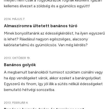
melyet nem csak a fogyókúrázók fognak kedvelni. Igazán
kellemes élvezet a zöldség és a gyümölcs együtt!
2014. MÁJUS 7.
Almasziromra ültetett banános túró
Minek bonyolítanánk az édességkérdést, ha ilyen egyszerű
is lehet? Ráadásul nagyon egészséges, alacsony
kalóriatartalmú és gyümölcsös. Van még kérdés?
2013. OKTÓBER 19.
Banános golyók
A megbarnult banánokból turmixot szoktam csinálni vagy
ha épp vendégeket várok, akkor ezeket a banángolyókat.
Egyszerű és finom, így jól illik a sütés nélküli édességeket
bemutató hétvégi sorozatba.
2013. FEBRUÁR 4.