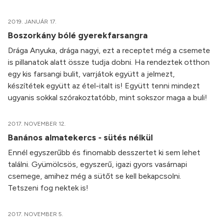
2019. JANUÁR 17.
Boszorkány bólé gyerekfarsangra
Drága Anyuka, drága nagyi, ezt a receptet még a csemete
is pillanatok alatt össze tudja dobni. Ha rendeztek otthon
egy kis farsangi bulit, varrjátok együtt a jelmezt,
készítétek együtt az étel-italt is! Együtt tenni mindezt
ugyanis sokkal szórakoztatóbb, mint sokszor maga a buli!
2017. NOVEMBER 12.
Banános almatekercs - sütés nélkül
Ennél egyszerűbb és finomabb desszertet ki sem lehet
találni. Gyümölcsös, egyszerű, igazi gyors vasárnapi
csemege, amihez még a sütőt se kell bekapcsolni.
Tetszeni fog nektek is!
2017. NOVEMBER 5.