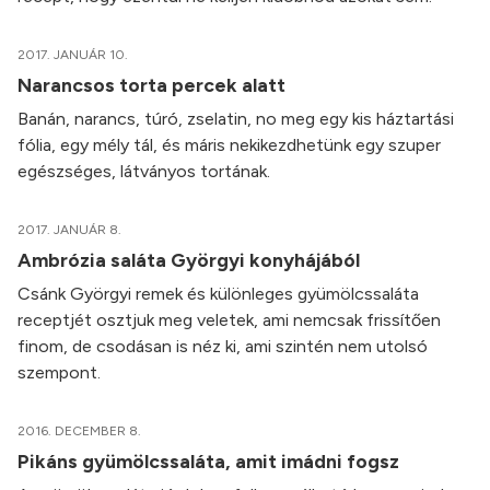
2017. JANUÁR 10.
Narancsos torta percek alatt
Banán, narancs, túró, zselatin, no meg egy kis háztartási
fólia, egy mély tál, és máris nekikezdhetünk egy szuper
egészséges, látványos tortának.
2017. JANUÁR 8.
Ambrózia saláta Györgyi konyhájából
Csánk Györgyi remek és különleges gyümölcssaláta
receptjét osztjuk meg veletek, ami nemcsak frissítően
finom, de csodásan is néz ki, ami szintén nem utolsó
szempont.
2016. DECEMBER 8.
Pikáns gyümölcssaláta, amit imádni fogsz