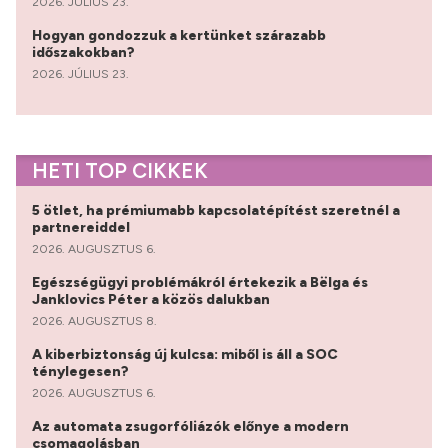
2026. JÚLIUS 23.
Hogyan gondozzuk a kertünket szárazabb
időszakokban?
2026. JÚLIUS 23.
HETI TOP CIKKEK
5 ötlet, ha prémiumabb kapcsolatépítést szeretnél a
partnereiddel
2026. AUGUSZTUS 6.
Egészségügyi problémákról értekezik a Bëlga és
Janklovics Péter a közös dalukban
2026. AUGUSZTUS 8.
A kiberbiztonság új kulcsa: miből is áll a SOC
ténylegesen?
2026. AUGUSZTUS 6.
Az automata zsugorfóliázók előnye a modern
csomagolásban