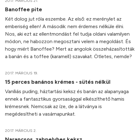
2017. MÁRCIUS 21.
Banoffee pite
Két dolog jut róla eszembe. Az első: ez merénylet az
emberiség ellen! A második: nem érdemes nélküle élni.
Nos, aki ezt az ellentmondást fel tudja oldani valamilyen
módon, ne habozzon megosztani velem a megoldást. És
hogy miért Banoffee? Mert az angolok összeházasították
a banán és a toffee (karamell) szavakat. Ötletes, nemde?
2017. MÁRCIUS 19.
15 perces banános krémes - sütés nélkül
Vaníliás puding, háztartási keksz és banán az alapanyaga
ennek a fantasztikus gyorsasággal elkészíthető hamis
krémesnek. Nemcsak az íze, de a látványa is
megédesítheti a vasárnapunkat.
2017. MÁRCIUS 2.
Narancsos, zabpelyhes keksz