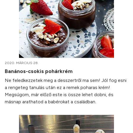
2020. MÁRCIUS 28.
Banános-csokis pohárkrém
Ne feledkezzetek meg a desszertről ma sem! Jól fog esni
a rengeteg tanulás után ez a remek poharas krém!
Megsúgom, már előző este is össze lehet dobni, és
másnap arathatod a babérokat a családban.