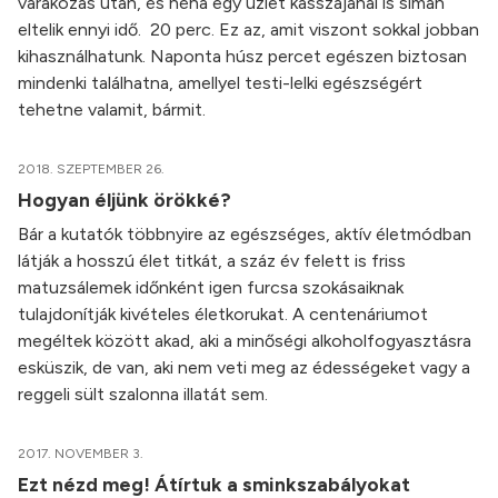
várakozás után, és néha egy üzlet kasszájánál is simán
eltelik ennyi idő. 20 perc. Ez az, amit viszont sokkal jobban
kihasználhatunk. Naponta húsz percet egészen biztosan
mindenki találhatna, amellyel testi-lelki egészségért
tehetne valamit, bármit.
2018. SZEPTEMBER 26.
Hogyan éljünk örökké?
Bár a kutatók többnyire az egészséges, aktív életmódban
látják a hosszú élet titkát, a száz év felett is friss
matuzsálemek időnként igen furcsa szokásaiknak
tulajdonítják kivételes életkorukat. A centenáriumot
megéltek között akad, aki a minőségi alkoholfogyasztásra
esküszik, de van, aki nem veti meg az édességeket vagy a
reggeli sült szalonna illatát sem.
2017. NOVEMBER 3.
Ezt nézd meg! Átírtuk a sminkszabályokat