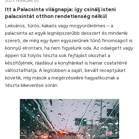
2023. FEBRUÁR 20.
Itt a Palacsinta világnapja: így csinálj isteni
palacsintát otthon rendetlenség nélkül
Lekváros, túrós, kakaós vagy mogyorókrémes – a
palacsinta az egyik legnépszerűbb desszert és mindenki
szereti, de még egy ilyen egyszerűnek tűnő finomságot is
könnyű elrontani, ha nem figyelünk oda. Az odaégett vagy
éppen túl folyós tészta sok fejfájást okozhat a
készítőjének, ráadásul a konyhánkat is hamar csatatérré
változtathatja. A legtöbben a saját, bevált receptjüket
követik, míg mások a megérzéseikre hagyatkoznak a
tészta kikeverése során.