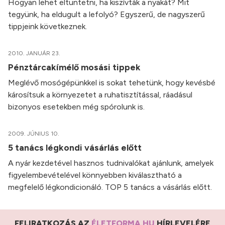
Hogyan lehet eltüntetni, ha kiszívták a nyakát? Mit
tegyünk, ha eldugult a lefolyó? Egyszerű, de nagyszerű
tippjeink következnek.
2010. JANUÁR 23.
Pénztárcakímélő mosási tippek
Meglévő mosógépünkkel is sokat tehetünk, hogy kevésbé
károsítsuk a környezetet a ruhatisztítással, ráadásul
bizonyos esetekben még spórolunk is.
2009. JÚNIUS 10.
5 tanács légkondi vásárlás előtt
A nyár kezdetével hasznos tudnivalókat ajánlunk, amelyek
figyelembevételével könnyebben kiválasztható a
megfelelő légkondicionáló. TOP 5 tanács a vásárlás előtt.
FELIRATKOZÁS AZ
ÉLETFORMA.HU
HÍRLEVELÉRE