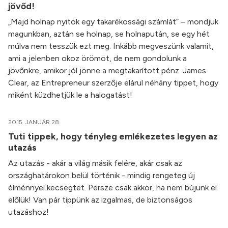
jövőd!
„Majd holnap nyitok egy takarékossági számlát” – mondjuk
magunkban, aztán se holnap, se holnapután, se egy hét
múlva nem tesszük ezt meg. Inkább megveszünk valamit,
ami a jelenben okoz örömöt, de nem gondolunk a
jövőnkre, amikor jól jönne a megtakarított pénz. James
Clear, az Entrepreneur szerzője elárul néhány tippet, hogy
miként küzdhetjük le a halogatást!
2015. JANUÁR 28.
Tuti tippek, hogy tényleg emlékezetes legyen az
utazás
Az utazás - akár a világ másik felére, akár csak az
országhatárokon belül történik - mindig rengeteg új
élménnyel kecsegtet. Persze csak akkor, ha nem bújunk el
előlük! Van pár tippünk az izgalmas, de biztonságos
utazáshoz!