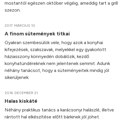
mostantól egészen október végéig, ameddig tart a grill
szezon.
2017. MÁRCIUS 10.
A finom sütemények titkai
Gyakran szembesülök vele, hogy azok a konyhai
kifejezések, szakszavak, melyekkel egy gyakorlott
háziasszony könnyedén dobálózik, kezdő
konyhatündéreknek nem jelentenek semmit. Adunk
néhány tanácsot, hogy a süteményeitek mindig jól
sikerüljenek.
2016. DECEMBER 21.
Halas kiskáté
Néhány praktikus tanács a karácsonyi halászlé, illetve
rántott hal elkészítése előtt bárkinek jól jöhet.