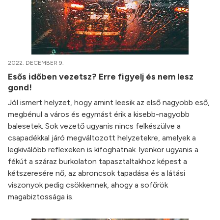
2022. DECEMBER 9.
Esős időben vezetsz? Erre figyelj és nem lesz
gond!
Jól ismert helyzet, hogy amint leesik az első nagyobb eső,
megbénul a város és egymást érik a kisebb-nagyobb
balesetek. Sok vezető ugyanis nincs felkészülve a
csapadékkal járó megváltozott helyzetekre, amelyek a
legkiválóbb reflexeken is kifoghatnak. lyenkor ugyanis a
fékút a száraz burkolaton tapasztaltakhoz képest a
kétszeresére nő, az abroncsok tapadása és a látási
viszonyok pedig csökkennek, ahogy a sofőrök
magabiztossága is.