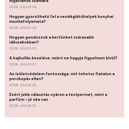
ingatlanok számára
2026. JÚLIUS 24.
Hogyan gyorsítható fel a vendéglátóhelyek konyhai
munkafolyamata?
2026. JÚLIUS 23.
Hogyan gondozzuk a kertünket szárazabb
időszakokban?
2026. JÚLIUS 23.
A hajhullás kezelése: miért ne hagyja figyelmen kívül?
2026. JÚLIUS 23.
Az ízületvédelem fontossága: mit tehetsz fiatalon a
porckopás ellen?
2026. JÚLIUS 22.
Ezért jobb választás nyáron a testpermet, mint a
parfüm – jó oka van
2026. JÚLIUS 21.