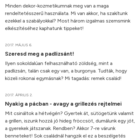
Minden dekor-kozmetikumnak meg van a maga
rendeltetésszerű használata. Mi van akkor, ha szakítunk
ezekkel a szabályokkal? Most három izgalmas szemsmink
elkészítéséhez kaphatunk tippeket!
2017. MÁJUS 6.
Szeresd meg a padlizsánt!
Ilyen sokoldalúan felhasználható zöldség, mint a
padlizsán, talán csak egy van, a burgonya. Tudták, hogy
közeli rokonai egymásnak? Mi tagadás: remek család!
2017. ÁPRILIS 2.
Nyakig a pácban - avagy a grillezés rejtelmei
Mit csináltok a hétvégén? Gyertek át, sütögetünk valamit
a grillen, iszunk hozzá jó hideg fröccsöt, dumálunk egy jót,
a gyerekek játszanak. Rendben? Akkor 7-re várunk
benneteket! Sok családnál hangzik el ez a beszélgetés