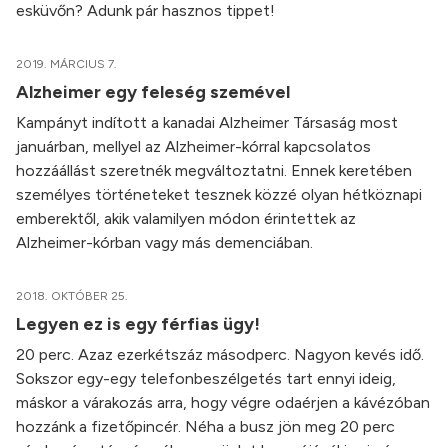
esküvőn? Adunk pár hasznos tippet!
2019. MÁRCIUS 7.
Alzheimer egy feleség szemével
Kampányt indított a kanadai Alzheimer Társaság most
januárban, mellyel az Alzheimer-kórral kapcsolatos
hozzáállást szeretnék megváltoztatni. Ennek keretében
személyes történeteket tesznek közzé olyan hétköznapi
emberektől, akik valamilyen módon érintettek az
Alzheimer-kórban vagy más demenciában.
2018. OKTÓBER 25.
Legyen ez is egy férfias ügy!
20 perc. Azaz ezerkétszáz másodperc. Nagyon kevés idő.
Sokszor egy-egy telefonbeszélgetés tart ennyi ideig,
máskor a várakozás arra, hogy végre odaérjen a kávézóban
hozzánk a fizetőpincér. Néha a busz jön meg 20 perc