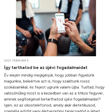
2021. FEBRUÁR 5.
Így tarthatod be az újévi fogadalmaidat
Év elején mindig megígérjük, hogy jobban figyelünk
magunkra, beleértve azt is, hogy szakítunk rossz
szokásainkkal, és fejest ugrunk valami újba. Tudtad, hogy
valószínűleg most is a kezedben van az a titkos fegyver,
aminek segítségével betarthatod újévi fogadalmaidat?
Igen, ez az okostelefonod, amely akár dietetikusod,
személyi edződ vagy életvezetési tanácsadód is lehet.