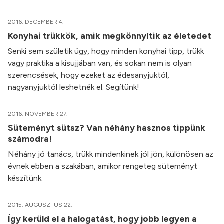
2016. DECEMBER 4.
Konyhai trükkök, amik megkönnyítik az életedet
Senki sem születik úgy, hogy minden konyhai tipp, trükk
vagy praktika a kisujjában van, és sokan nem is olyan
szerencsések, hogy ezeket az édesanyjuktól,
nagyanyjuktól leshetnék el. Segítünk!
2016. NOVEMBER 27.
Süteményt sütsz? Van néhány hasznos tippünk
számodra!
Néhány jó tanács, trükk mindenkinek jól jön, különösen az
évnek ebben a szakában, amikor rengeteg süteményt
készítünk.
2015. AUGUSZTUS 22.
Így kerüld el a halogatást, hogy jobb legyen a