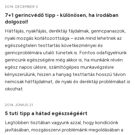
2014. DECEMBER 3.
7+1 gerincvédő tipp - különösen, ha irodában
dolgozol!
Hátfájás, nyakfájás, deréktáji fájdalmak, gerincpanaszok,
nyaki mozgás korlátozottsága – ezek mind lehetnek az
egészségtelen testtartás következményei és
gerincproblémára utaló tünetek is. Fontos odafigyelnünk
gerincünk egészségére még akkor is, ha munkánk révén
egész napos ülésre, számítógépes munkavégzésre
kényszerülünk, hiszen a hanyag testtartás hosszú távon
nemcsak hátfájdalmat, de nyaki és deréktáji problémákat is
okozhat.
2014. JÚNIUS 21.
5 tuti tipp a hátad egészségéért
Legtöbben tisztában vagyunk azzal, hogy kondíciónk
javításában, mozgásszervi problémáink megoldásában a