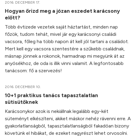
2016. DECEMBER 17.
Hogyan őrizd meg a józan eszedet karácsony
előtt?
Több évtizede vezetek saját háztartást, minden nap
főzök, tudom tehát, mivel jár egy karácsonyi családi
vacsora, főleg ha több napon át kell jól tartani a családot.
Mert kell egy vacsora szentestére a szűkebb családnak,
másnap jönnek a rokonok, harmadnap mi megyünk át az
anyósékhoz, de oda is illik vinni valamit. A legfontosabb
tanácsom: fő a szervezés!
2016. DECEMBER 10.
10+1 praktikus tanács tapasztalatlan
sütisütőknek
Karácsonykor azok is nekiállnak legalább egy-két
süteményt elkészíteni, akiket máskor nehéz rávenni erre. A
gyakorlatlanságból, tapasztalatlanságból fakadóan bizony
követünk el hibákat, de ezeket nagyrészt lehet orvosolni.