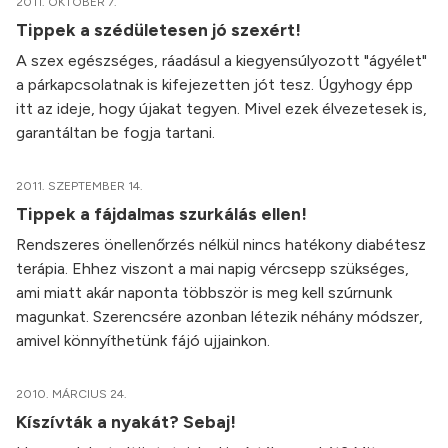
2011. OKTÓBER 7.
Tippek a szédületesen jó szexért!
A szex egészséges, ráadásul a kiegyensúlyozott "ágyélet"
a párkapcsolatnak is kifejezetten jót tesz. Úgyhogy épp
itt az ideje, hogy újakat tegyen. Mivel ezek élvezetesek is,
garantáltan be fogja tartani.
2011. SZEPTEMBER 14.
Tippek a fájdalmas szurkálás ellen!
Rendszeres önellenőrzés nélkül nincs hatékony diabétesz
terápia. Ehhez viszont a mai napig vércsepp szükséges,
ami miatt akár naponta többször is meg kell szúrnunk
magunkat. Szerencsére azonban létezik néhány módszer,
amivel könnyíthetünk fájó ujjainkon.
2010. MÁRCIUS 24.
Kíszívták a nyakát? Sebaj!