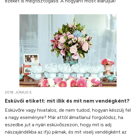
ezeket is megtisztogasd. A hogyant most eláruljuk!
2019. JÚNIUS 5.
Esküvői etikett: mit illik és mit nem vendégként?
Esküvőre vagy hivatalos, de nem tudod, hogyan készülj fel
a nagy eseményre? Már attól álmatlanul forgolódsz, ha
eszedbe jut a nyári esküvőszezon, hogy mit is adj
nászajándékba az ifjú párnak, és mit viselj vendégként az