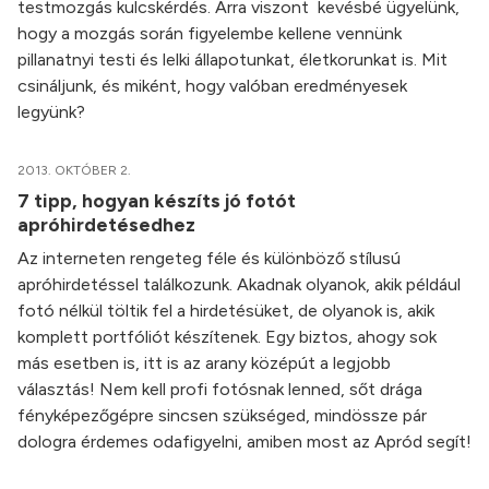
testmozgás kulcskérdés. Arra viszont kevésbé ügyelünk,
hogy a mozgás során figyelembe kellene vennünk
pillanatnyi testi és lelki állapotunkat, életkorunkat is. Mit
csináljunk, és miként, hogy valóban eredményesek
legyünk?
2013. OKTÓBER 2.
7 tipp, hogyan készíts jó fotót
apróhirdetésedhez
Az interneten rengeteg féle és különböző stílusú
apróhirdetéssel találkozunk. Akadnak olyanok, akik például
fotó nélkül töltik fel a hirdetésüket, de olyanok is, akik
komplett portfóliót készítenek. Egy biztos, ahogy sok
más esetben is, itt is az arany középút a legjobb
választás! Nem kell profi fotósnak lenned, sőt drága
fényképezőgépre sincsen szükséged, mindössze pár
dologra érdemes odafigyelni, amiben most az Apród segít!