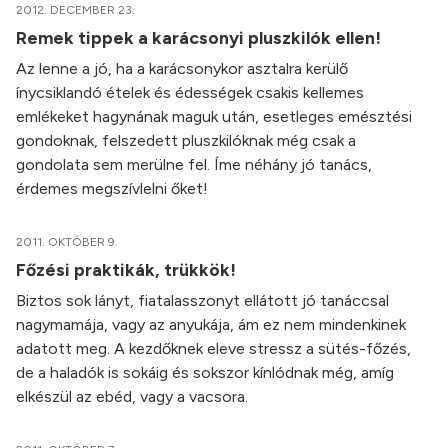
2012. DECEMBER 23.
Remek tippek a karácsonyi pluszkilók ellen!
Az lenne a jó, ha a karácsonykor asztalra kerülő
ínycsiklandó ételek és édességek csakis kellemes
emlékeket hagynának maguk után, esetleges emésztési
gondoknak, felszedett pluszkilóknak még csak a
gondolata sem merülne fel. Íme néhány jó tanács,
érdemes megszívlelni őket!
2011. OKTÓBER 9.
Főzési praktikák, trükkök!
Biztos sok lányt, fiatalasszonyt ellátott jó tanáccsal
nagymamája, vagy az anyukája, ám ez nem mindenkinek
adatott meg. A kezdőknek eleve stressz a sütés-főzés,
de a haladók is sokáig és sokszor kínlódnak még, amíg
elkészül az ebéd, vagy a vacsora.