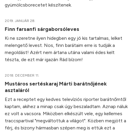
gyümölcsborecetet készítenek.
2019. JANUÁR 28.
Finn farsanfi sárgaborsóleves
Ki ne szeretne ilyen hidegben egy jó kis tartalmas, lelket
melengető levest. Nos, finn barátaim erre is tudják a
megoldást! Azért nem ártana utána valami édes kelt
tészta, de ezt már igazán Rád bízom!
2018. DECEMBER 11.
Mustáros sertéskaraj Márti barátnőjének
asztaláról
Ezt a receptet egy kedves televíziós riporter barátnőmtől
kaptam, akihez a minap csak úgy beszaladtam. Aznap náluk
ez volt a vacsora. Miközben elkészült vele, egy kellemes
traccspartival "megváltottuk a világot". Közben megjött a
férj, és bizony hármasban szépen meg is ettük ezt a