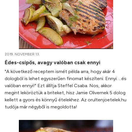
2019. NOVEMBER 13.
Édes-csípős, avagy valóban csak ennyi
"A következő receptem ismét példa arra, hogy akár 4
dologból is lehet egyszerűen finomat készíteni. Ennyi. ...és
valóban ennyi!" Ezt állítja Steffel Csaba. Nos, akkor
megint leköröztük a briteket, hisz Jamie Olivernek 5 dolog
kellett a gyors és könnyű ételekhez. Az orultenjoetelek.hu
tudója már négyből is megoldotta!