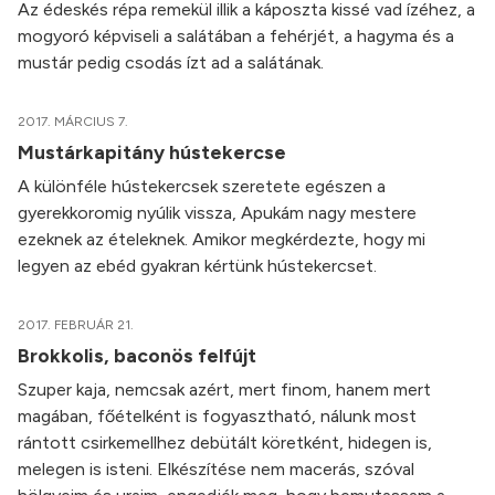
Az édeskés répa remekül illik a káposzta kissé vad ízéhez, a
mogyoró képviseli a salátában a fehérjét, a hagyma és a
mustár pedig csodás ízt ad a salátának.
2017. MÁRCIUS 7.
Mustárkapitány hústekercse
A különféle hústekercsek szeretete egészen a
gyerekkoromig nyúlik vissza, Apukám nagy mestere
ezeknek az ételeknek. Amikor megkérdezte, hogy mi
legyen az ebéd gyakran kértünk hústekercset.
2017. FEBRUÁR 21.
Brokkolis, baconös felfújt
Szuper kaja, nemcsak azért, mert finom, hanem mert
magában, főételként is fogyasztható, nálunk most
rántott csirkemellhez debütált köretként, hidegen is,
melegen is isteni. Elkészítése nem macerás, szóval