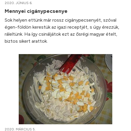
2020. JÚNIUS 6.
Mennyei cigánypecsenye
Sok helyen ettünk már rossz cigánypecsenyét, szóval
égen-földön kerestük az igazi receptjét, s úgy érezzük,
ráleltünk. Ha így csináljátok ezt az ősrégi magyar ételt,
biztos sikert arattok.
2020. MÁRCIUS 5.