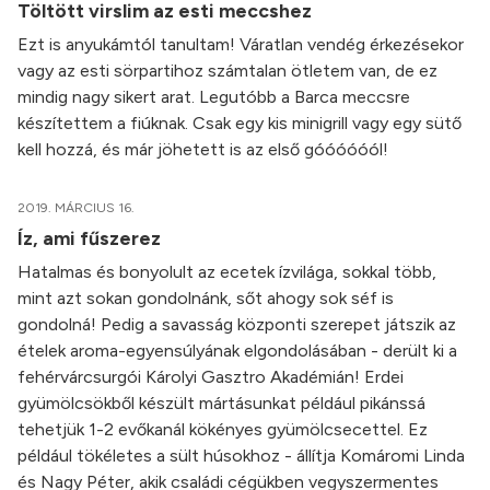
Töltött virslim az esti meccshez
Ezt is anyukámtól tanultam! Váratlan vendég érkezésekor
vagy az esti sörpartihoz számtalan ötletem van, de ez
mindig nagy sikert arat. Legutóbb a Barca meccsre
készítettem a fiúknak. Csak egy kis minigrill vagy egy sütő
kell hozzá, és már jöhetett is az első góóóóóól!
2019. MÁRCIUS 16.
Íz, ami fűszerez
Hatalmas és bonyolult az ecetek ízvilága, sokkal több,
mint azt sokan gondolnánk, sőt ahogy sok séf is
gondolná! Pedig a savasság központi szerepet játszik az
ételek aroma-egyensúlyának elgondolásában - derült ki a
fehérvárcsurgói Károlyi Gasztro Akadémián! Erdei
gyümölcsökből készült mártásunkat például pikánssá
tehetjük 1-2 evőkanál kökényes gyümölcsecettel. Ez
például tökéletes a sült húsokhoz - állítja Komáromi Linda
és Nagy Péter, akik családi cégükben vegyszermentes