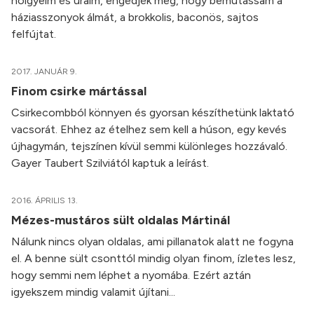
hölgyeim és uraim, engedjék meg, hogy bemutassam a
háziasszonyok álmát, a brokkolis, baconös, sajtos
felfújtat.
2017. JANUÁR 9.
Finom csirke mártással
Csirkecombból könnyen és gyorsan készíthetünk laktató
vacsorát. Ehhez az ételhez sem kell a húson, egy kevés
újhagymán, tejszínen kívül semmi különleges hozzávaló.
Gayer Taubert Szilviától kaptuk a leírást.
2016. ÁPRILIS 13.
Mézes-mustáros sült oldalas Mártinál
Nálunk nincs olyan oldalas, ami pillanatok alatt ne fogyna
el. A benne sült csonttól mindig olyan finom, ízletes lesz,
hogy semmi nem léphet a nyomába. Ezért aztán
igyekszem mindig valamit újítani...