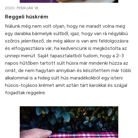
2020. FEBRUÁR 18.
Reggeli húskrém
Nálunk még nem volt olyan, hogy ne maradt volna meg
egy darabka bármelyik sültből, igaz, hogy van rá négylábú
szőrös jelentkező, de még akkor is van ami feldolgozásra
és elfogyasztásra vár, ha kedvencünk is megkóstolta az
ünnepi menüt. Saját tapasztalatból tudom, hogy a 2-3
napos hűtőben tartott sült húsra már mindenki húzza az
orrát, de nem hagytam annyiban és készítettem már több
alkalommal is a hideg sült hús maradékokból egy isteni
húsos-tojásos krémet amit aztán tárt karokkal és szájjal
fogadtak reggelire.