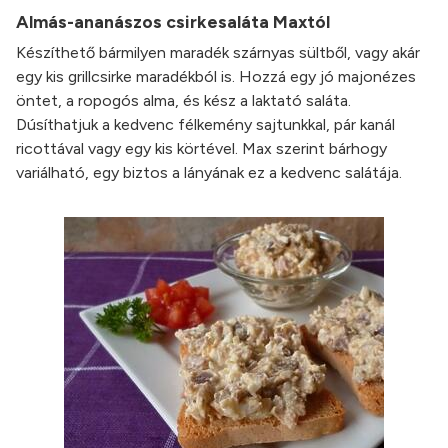
Almás-ananászos csirkesaláta Maxtól
Készíthető bármilyen maradék szárnyas sültből, vagy akár
egy kis grillcsirke maradékból is. Hozzá egy jó majonézes
öntet, a ropogós alma, és kész a laktató saláta.
Dúsíthatjuk a kedvenc félkemény sajtunkkal, pár kanál
ricottával vagy egy kis körtével. Max szerint bárhogy
variálható, egy biztos a lányának ez a kedvenc salátája.