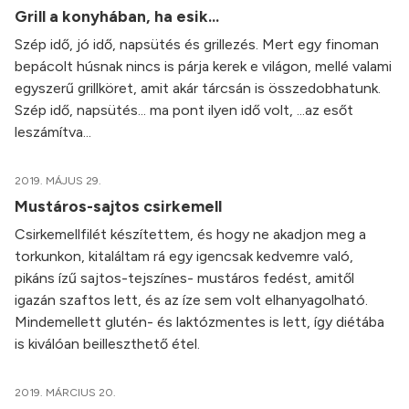
Grill a konyhában, ha esik...
Szép idő, jó idő, napsütés és grillezés. Mert egy finoman
bepácolt húsnak nincs is párja kerek e világon, mellé valami
egyszerű grillköret, amit akár tárcsán is összedobhatunk.
Szép idő, napsütés... ma pont ilyen idő volt, ...az esőt
leszámítva...
2019. MÁJUS 29.
Mustáros-sajtos csirkemell
Csirkemellfilét készítettem, és hogy ne akadjon meg a
torkunkon, kitaláltam rá egy igencsak kedvemre való,
pikáns ízű sajtos-tejszínes- mustáros fedést, amitől
igazán szaftos lett, és az íze sem volt elhanyagolható.
Mindemellett glutén- és laktózmentes is lett, így diétába
is kiválóan beilleszthető étel.
2019. MÁRCIUS 20.