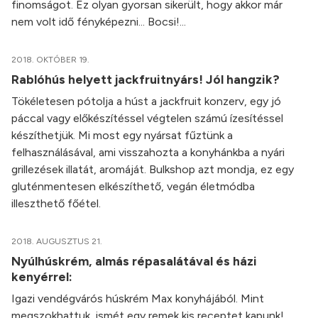
finomságot. Ez olyan gyorsan sikerült, hogy akkor már
nem volt idő fényképezni... Bocsi!...
2018. OKTÓBER 19.
Rablóhús helyett jackfruitnyárs! Jól hangzik?
Tökéletesen pótolja a húst a jackfruit konzerv, egy jó
páccal vagy előkészítéssel végtelen számú ízesítéssel
készíthetjük. Mi most egy nyársat fűztünk a
felhasználásával, ami visszahozta a konyhánkba a nyári
grillezések illatát, aromáját. Bulkshop azt mondja, ez egy
gluténmentesen elkészíthető, vegán életmódba
illeszthető főétel.
2018. AUGUSZTUS 21.
Nyúlhúskrém, almás répasalátával és házi
kenyérrel:
Igazi vendégvárós húskrém Max konyhájából. Mint
megszokhattuk, ismét egy remek kis receptet kapunk!