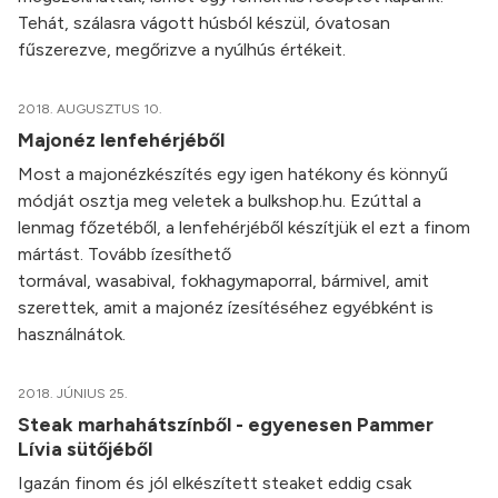
Tehát, szálasra vágott húsból készül, óvatosan
fűszerezve, megőrizve a nyúlhús értékeit.
2018. AUGUSZTUS 10.
Majonéz lenfehérjéből
Most a majonézkészítés egy igen hatékony és könnyű
módját osztja meg veletek a bulkshop.hu. Ezúttal a
lenmag főzetéből, a lenfehérjéből készítjük el ezt a finom
mártást. Tovább ízesíthető
tormával, wasabival, fokhagymaporral, bármivel, amit
szerettek, amit a majonéz ízesítéséhez egyébként is
használnátok.
2018. JÚNIUS 25.
Steak marhahátszínből - egyenesen Pammer
Lívia sütőjéből
Igazán finom és jól elkészített steaket eddig csak