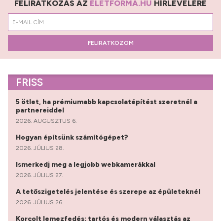
FELIRATKOZÁS AZ
ÉLETFORMA.HU
HÍRLEVELÉRE
FELIRATKOZOM
FRISS
5 ötlet, ha prémiumabb kapcsolatépítést szeretnél a
partnereiddel
2026. AUGUSZTUS 6.
Hogyan építsünk számítógépet?
2026. JÚLIUS 28.
Ismerkedj meg a legjobb webkamerákkal
2026. JÚLIUS 27.
A tetőszigetelés jelentése és szerepe az épületeknél
2026. JÚLIUS 26.
Korcolt lemezfedés: tartós és modern választás az