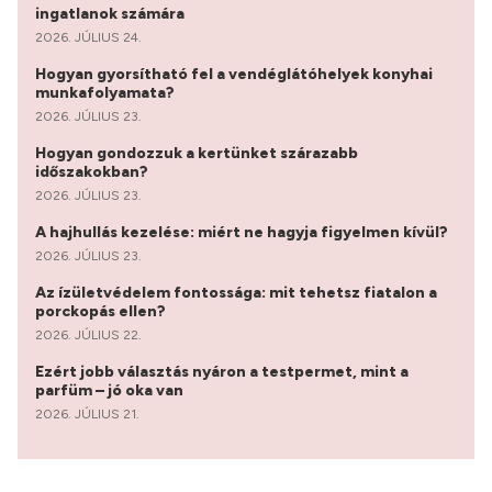
ingatlanok számára
2026. JÚLIUS 24.
Hogyan gyorsítható fel a vendéglátóhelyek konyhai
munkafolyamata?
2026. JÚLIUS 23.
Hogyan gondozzuk a kertünket szárazabb
időszakokban?
2026. JÚLIUS 23.
A hajhullás kezelése: miért ne hagyja figyelmen kívül?
2026. JÚLIUS 23.
Az ízületvédelem fontossága: mit tehetsz fiatalon a
porckopás ellen?
2026. JÚLIUS 22.
Ezért jobb választás nyáron a testpermet, mint a
parfüm – jó oka van
2026. JÚLIUS 21.