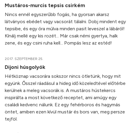
Mustáros-murcis tepsis csirkém
Nincs ennél egyszerűbb fogás, ha gyorsan akarsz
látványos ebédet vagy vacsorát tálalni. Dobj mindent egy
tepsibe, és egy óra múlva minden pasit leveszel a lábáról!
Kínálj mellé egy kis rozét... Már csak némi gyertya, halk
zene, és egy csini ruha kell... Pompás lesz az estéd!
2017. SZEPTEMBER 25.
Dijoni húsgolyók
Hétköznap vacsorára sokszor nincs ötletünk, hogy mit
együnk. Ősszel ráadásul a hideg idő közeledtével előtérbe
kerülnek a meleg vacsorák is. A mustáros hústekercs
inspirálta a most következő receptet, ami amúgy egy
családi kedvenc nálunk. Ez egy fehérboros és hagymás
öntet, amiben ezen kívül mustár és bors van, meg persze
tejföl.