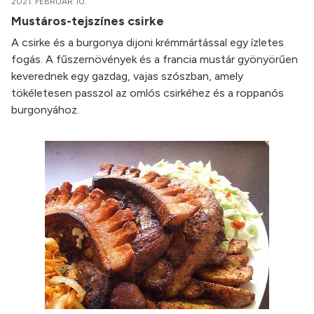
2021. FEBRUÁR 10.
Mustáros-tejszínes csirke
A csirke és a burgonya dijoni krémmártással egy ízletes
fogás. A fűszernövények és a francia mustár gyönyörűen
keverednek egy gazdag, vajas szószban, amely
tökéletesen passzol az omlós csirkéhez és a roppanós
burgonyához.