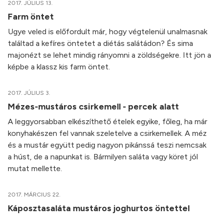
2017. JÚLIUS 13.
Farm öntet
Ugye veled is előfordult már, hogy végtelenül unalmasnak
találtad a kefíres öntetet a diétás salátádon? És sima
majonézt se lehet mindig rányomni a zöldségekre. Itt jön a
képbe a klassz kis farm öntet.
2017. JÚLIUS 3.
Mézes-mustáros csirkemell - percek alatt
A leggyorsabban elkészíthető ételek egyike, főleg, ha már
konyhakészen fel vannak szeletelve a csirkemellek. A méz
és a mustár együtt pedig nagyon pikánssá teszi nemcsak
a húst, de a napunkat is. Bármilyen saláta vagy köret jól
mutat mellette.
2017. MÁRCIUS 22.
Káposztasaláta mustáros joghurtos öntettel