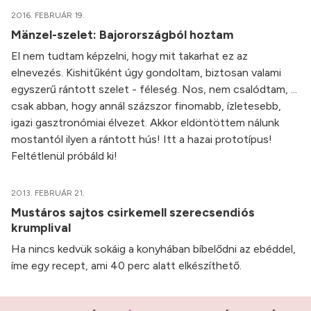
2016. FEBRUÁR 19.
Mänzel-szelet: Bajorországból hoztam
El nem tudtam képzelni, hogy mit takarhat ez az
elnevezés. Kishitűként úgy gondoltam, biztosan valami
egyszerű rántott szelet - féleség. Nos, nem csalódtam, ...
csak abban, hogy annál százszor finomabb, ízletesebb,
igazi gasztronómiai élvezet. Akkor eldöntöttem nálunk
mostantól ilyen a rántott hús! Itt a hazai prototípus!
Feltétlenül próbáld ki!
2013. FEBRUÁR 21.
Mustáros sajtos csirkemell szerecsendiós
krumplival
Ha nincs kedvük sokáig a konyhában bíbelődni az ebéddel,
íme egy recept, ami 40 perc alatt elkészíthető.