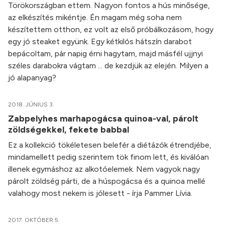
Törökországban ettem. Nagyon fontos a hús minősége,
az elkészítés mikéntje. Én magam még soha nem
készítettem otthon, ez volt az első próbálkozásom, hogy
egy jó steaket együnk. Egy kétkilós hátszín darabot
bepácoltam, pár napig érni hagytam, majd másfél ujjnyi
széles darabokra vágtam ... de kezdjük az elején. Milyen a
jó alapanyag?
2018. JÚNIUS 3.
Zabpelyhes marhapogácsa quinoa-val, párolt
zöldségekkel, fekete babbal
Ez a kollekció tökéletesen belefér a diétázók étrendjébe,
mindamellett pedig szerintem tök finom lett, és kiválóan
illenek egymáshoz az alkotóelemek. Nem vagyok nagy
párolt zöldség párti, de a húspogácsa és a quinoa mellé
valahogy most nekem is jólesett - írja Pammer Lívia.
2017. OKTÓBER 5.