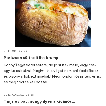
2019. OKTÓBER 23.
Parázson sült töltött krumpli
Könnyű egytálétel estére, de jó sültek mellé, vagy csak
egy kis salátával! Megint itt a véget nem érő fociidőszak,
és bizony a fiúk ezt imádják! Megmondom őszintén, én is,
és még foci se kell hozzá!
2019. AUGUSZTUS 26.
Tarja és pác, avagy ilyen a kívánós…