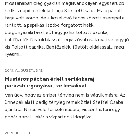
Mostanában ölég gyakran megkívánok ilyen egyszerűbb,
hétköznapibb ételeket- írja Steffel Csaba. Ma a pácolt
tarja volt soron, de a közeljövő tervei között szerepel a
rántott, a paprikás lisztbe forgatott hekk
burgonyasalátával, sőt egy jó kis töltött paprika,
babfőzelék füstoldalassal… egyszóval csak gyakran egy jó
kis Töltött paprika, Babfőzelék, füstölt oldalassal,…meg
ilyesmi...
2019. AUGUSZTUS 19.
Mustáros pácban érlelt sertéskaraj
parázsburgonyával, zellersalival
Van úgy, hogy az ember tényleg nem is vágyik másra. Az
ünnepek alatt pedig tényleg remek ötlet Steffel Csaba
ajánlata. Nincs vele túl sok macera, viszont isteni egy
pohár borral – akár a vízparton üldögélve
2019. JÚLIUS 11.