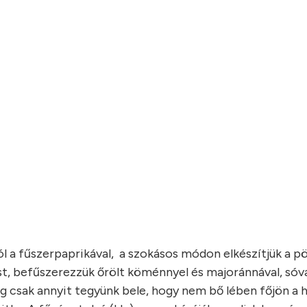
 a fűszerpaprikával, a szokásos módon elkészítjük a pö
t, befűszerezzük őrölt köménnyel és majoránnával, sóva
dig csak annyit tegyünk bele, hogy nem bő lében főjön a