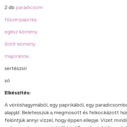
2 db
paradicsom
fűszerpaprika
egész kömény
őrölt kömény
majoránna
sertészsír
só
Elkészítés:
A vöröshagymából, egy paprikából, egy paradicsomból
alapját. Beletesszük a megmosott és felkockázott hús
felöntjük annyi vízzel, hogy éppen ellepje. Vizet min