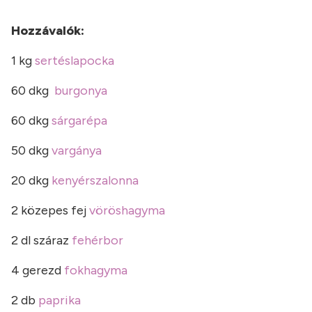
Hozzávalók:
1 kg
sertéslapocka
60 dkg
burgonya
60 dkg
sárgarépa
50 dkg
vargánya
20 dkg
kenyérszalonna
2 közepes fej
vöröshagyma
2 dl száraz
fehérbor
4 gerezd
fokhagyma
2 db
paprika