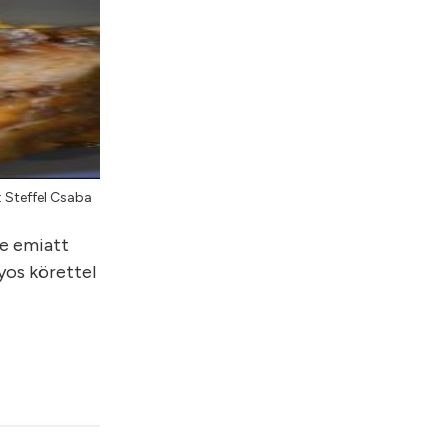
: Steffel Csaba
de emiatt
yos körettel