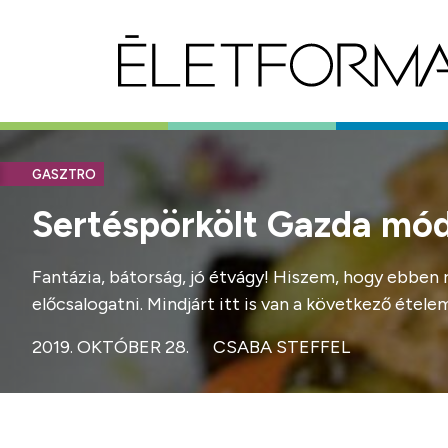
GASZTRO
Sertéspörkölt Gazda mó
Fantázia, bátorság, jó étvágy! Hiszem, hogy ebben re
előcsalogatni. Mindjárt itt is van a következő étel
2019. OKTÓBER 28.
CSABA STEFFEL