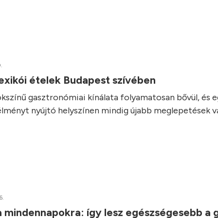
.
exikói ételek Budapest szívében
kszínű gasztronómiai kínálata folyamatosan bővül, és 
élményt nyújtó helyszínen mindig újabb meglepetések vá
6.
a mindennapokra: így lesz egészségesebb a 