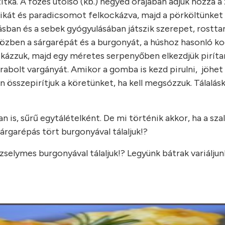
itka. A főzés utolsó (kb.) negyed órájában adjuk hozzá a
rikát és paradicsomot felkockázva, majd a pörköltünket
ásban és a sebek gyógyulásában játszik szerepet, rostta
özben a sárgarépát és a burgonyát, a húshoz hasonló k
ockázzuk, majd egy méretes serpenyőben elkezdjük piríta
arabolt vargányát. Amikor a gomba is kezd pirulni, jöhe
sszepirítjuk a köretünket, ha kell megsózzuk. Tálalásk
 is, sűrű egytálételként. De mi történik akkor, ha a sz
sárgarépás tört burgonyával tálaljuk!?
selymes burgonyával tálaljuk!? Legyünk bátrak variáljunk