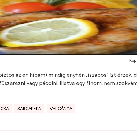
Kép
biztos az én hibám) mindig enyhén „iszapos” ízt érzek, 
 fűszerezni vagy pácolni. Illetve egy finom, nem szokván
OCKA
SÁRGARÉPA
VARGÁNYA