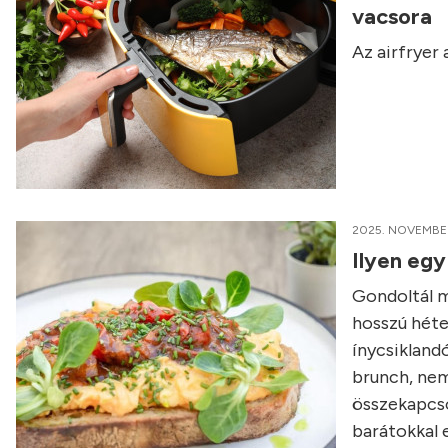
vacsora
Az airfryer
2025. NOVEMBER
Ilyen egy
Gondoltál má
hosszú héte
ínycsikland
brunch, nem
összekapcso
barátokkal e