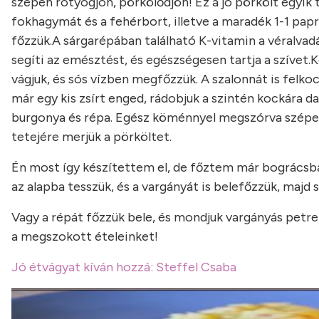
szépen rotyogjon, pörkölődjön! Ez a jó pörkölt egyik t
fokhagymát és a fehérbort, illetve a maradék 1-1 pap
főzzük.
A sárgarépában található K-vitamin a véralvad
segíti az emésztést, és egészségesen tartja a szívet.
K
vágjuk, és sós vízben megfőzzük. A szalonnát is felk
már egy kis zsírt enged, rádobjuk a szintén kockára d
burgonya és répa. Egész köménnyel megszórva szépen ö
tetejére merjük a pörköltet.
Én most így készítettem el, de főztem már bográcsban
az alapba tesszük, és a vargányát is belefőzzük, majd 
Vagy a répát főzzük bele, és mondjuk vargányás petrez
a megszokott ételeinket!
Jó étvágyat kíván hozzá: Steffel Csaba