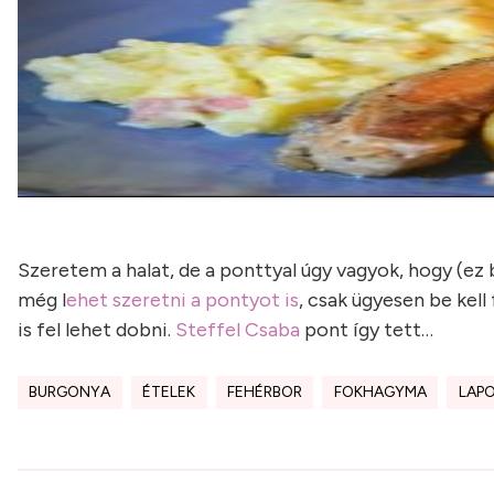
Szeretem a halat, de a ponttyal úgy vagyok, hogy (ez 
még l
ehet szeretni a pontyot is
, csak ügyesen be kell
is fel lehet dobni.
Steffel Csaba
pont így tett…
BURGONYA
ÉTELEK
FEHÉRBOR
FOKHAGYMA
LAP