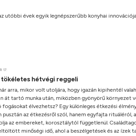
 az utóbbi évek egyik legnépszerűbb konyhai innovációja
 17.
 tökéletes hétvégi reggeli
r arra, mikor volt utoljára, hogy igazán kipihentél vala
n át tartó munka után, miközben gyönyörű környezet ve
ó fogásokat élvezhetsz? Egy különleges étkezési élmény
 pusztán az étkezésről szól, hanem egyfajta rituáléról, 
lja az embereket, korosztálytól függetlenül. Családtago
ltöltött minőségi idő, ahol a beszélgetések és az ízek t