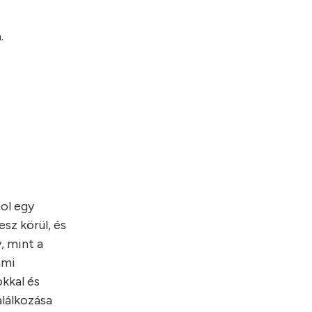
.
hol egy
sz körül, és
, mint a
ami
kkal és
alálkozása