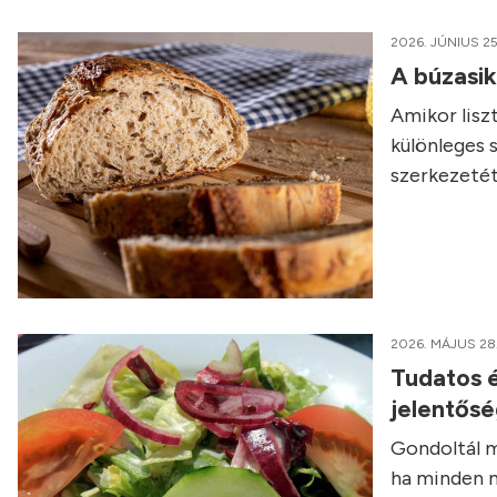
2026. JÚNIUS 25
A búzasi
Amikor liszt
különleges 
szerkezetét
2026. MÁJUS 28
Tudatos é
jelentős
Gondoltál m
ha minden n