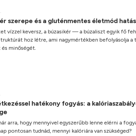
.
kér szerepe és a gluténmentes életmód hatá
et vízzel keversz, a búzasikér — a búzaliszt egyik fő fe
struktúrát hoz létre, ami nagymértékben befolyásolja a 
 és minőségét.
.
tkezéssel hatékony fogyás: a kalóriaszabál
ége
ár arra, hogy mennyivel egyszerűbb lenne elérni a fogyás
ap pontosan tudnád, mennyi kalóriára van szükséged?