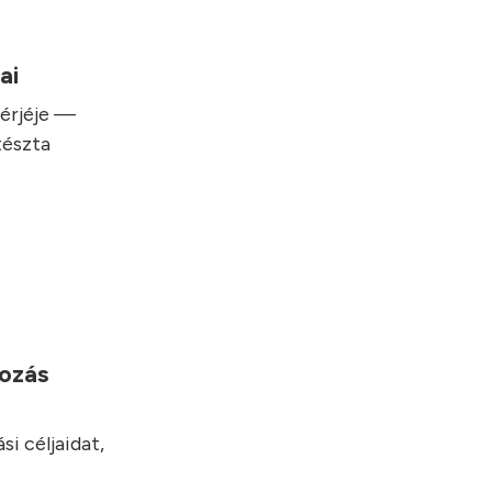
sai
hérjéje —
tészta
yozás
i céljaidat,