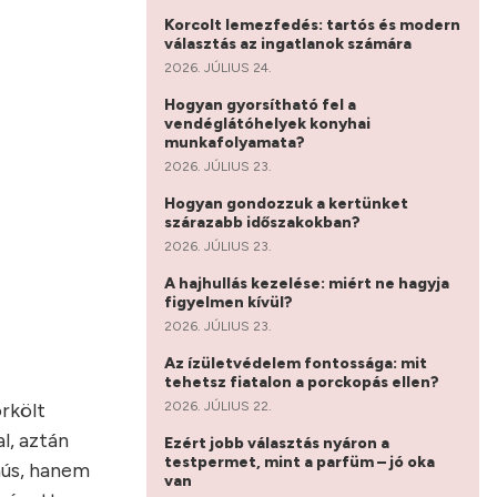
Korcolt lemezfedés: tartós és modern
választás az ingatlanok számára
2026. JÚLIUS 24.
Hogyan gyorsítható fel a
vendéglátóhelyek konyhai
munkafolyamata?
2026. JÚLIUS 23.
Hogyan gondozzuk a kertünket
szárazabb időszakokban?
2026. JÚLIUS 23.
A hajhullás kezelése: miért ne hagyja
figyelmen kívül?
2026. JÚLIUS 23.
Az ízületvédelem fontossága: mit
tehetsz fiatalon a porckopás ellen?
2026. JÚLIUS 22.
rkölt
l, aztán
Ezért jobb választás nyáron a
testpermet, mint a parfüm – jó oka
 hús, hanem
van