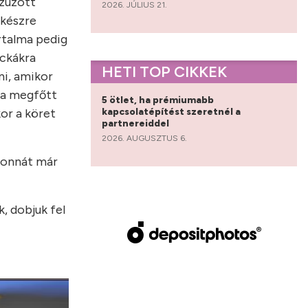
 zúzott
2026. JÚLIUS 21.
 készre
rtalma pedig
ockákra
HETI TOP CIKKEK
ni, amikor
t a megfőtt
5 ötlet, ha prémiumabb
kapcsolatépítést szeretnél a
or a köret
partnereiddel
2026. AUGUSZTUS 6.
alonnát már
, dobjuk fel