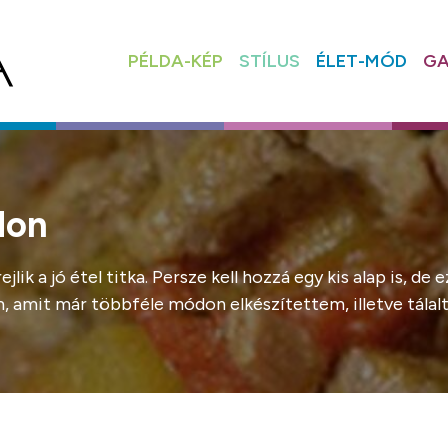
PÉLDA-KÉP
STÍLUS
ÉLET-MÓD
GA
don
jlik a jó étel titka. Persze kell hozzá egy kis alap is, 
em, amit már többféle módon elkészítettem, illetve tálal