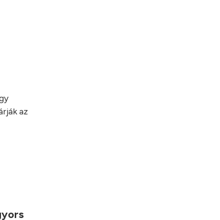
egy
rják az
gyors