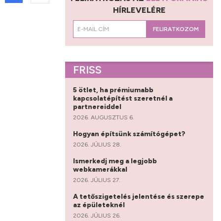
HÍRLEVELÉRE
FELIRATKOZOM
FRISS
5 ötlet, ha prémiumabb
kapcsolatépítést szeretnél a
partnereiddel
2026. AUGUSZTUS 6.
Hogyan építsünk számítógépet?
2026. JÚLIUS 28.
Ismerkedj meg a legjobb
webkamerákkal
2026. JÚLIUS 27.
A tetőszigetelés jelentése és szerepe
az épületeknél
2026. JÚLIUS 26.