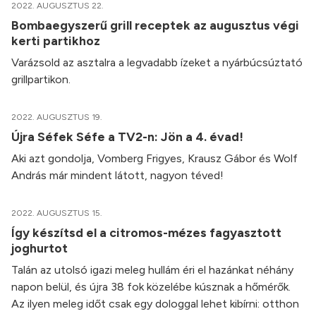
2022. AUGUSZTUS 22.
Bombaegyszerű grill receptek az augusztus végi
kerti partikhoz
Varázsold az asztalra a legvadabb ízeket a nyárbúcsúztató
grillpartikon.
2022. AUGUSZTUS 19.
Újra Séfek Séfe a TV2-n: Jön a 4. évad!
Aki azt gondolja, Vomberg Frigyes, Krausz Gábor és Wolf
András már mindent látott, nagyon téved!
2022. AUGUSZTUS 15.
Így készítsd el a citromos-mézes fagyasztott
joghurtot
Talán az utolsó igazi meleg hullám éri el hazánkat néhány
napon belül, és újra 38 fok közelébe kúsznak a hőmérők.
Az ilyen meleg időt csak egy dologgal lehet kibírni: otthon