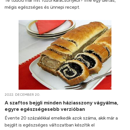
Te tudod már mit főzöl karácsonykor? Íme egy diétás,
mégis egészséges és ünnepi recept.
2022. DECEMBER 20.
A szaftos bejgli minden háziasszony vágyálma,
egyre egészségesebb verzióban
Évente 20 százalékkal emelkedik azok száma, akik már a
bejglit is egészséges változatban készítik el