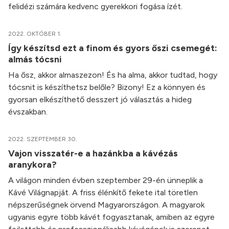
felidézi számára kedvenc gyerekkori fogása ízét.
2022. OKTÓBER 1.
Így készítsd ezt a finom és gyors őszi csemegét:
almás tócsni
Ha ősz, akkor almaszezon! És ha alma, akkor tudtad, hogy
tócsnit is készíthetsz belőle? Bizony! Ez a könnyen és
gyorsan elkészíthető desszert jó választás a hideg
évszakban.
2022. SZEPTEMBER 30.
Vajon visszatér-e a hazánkba a kávézás
aranykora?
A világon minden évben szeptember 29-én ünneplik a
Kávé Világnapját. A friss élénkítő fekete ital töretlen
népszerűségnek örvend Magyarországon. A magyarok
ugyanis egyre több kávét fogyasztanak, amiben az egyre