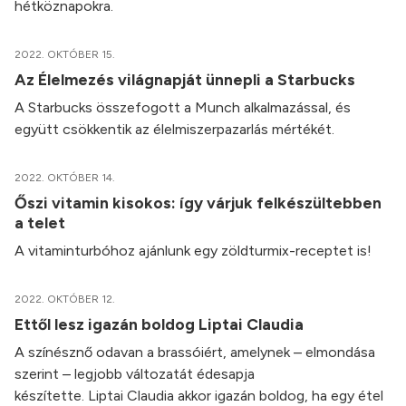
hétköznapokra.
2022. OKTÓBER 15.
Az Élelmezés világnapját ünnepli a Starbucks
A Starbucks összefogott a Munch alkalmazással, és
együtt csökkentik az élelmiszerpazarlás mértékét.
2022. OKTÓBER 14.
Őszi vitamin kisokos: így várjuk felkészültebben
a telet
A vitaminturbóhoz ajánlunk egy zöldturmix-receptet is!
2022. OKTÓBER 12.
Ettől lesz igazán boldog Liptai Claudia
A színésznő odavan a brassóiért, amelynek – elmondása
szerint – legjobb változatát édesapja
készítette. Liptai Claudia akkor igazán boldog, ha egy étel