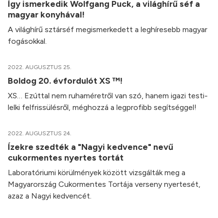
Így ismerkedik Wolfgang Puck, a világhírű séf a
magyar konyhával!
A világhírű sztárséf megismerkedett a leghíresebb magyar
fogásokkal.
2022. AUGUSZTUS 25.
Boldog 20. évfordulót XS ™!
XS… Ezúttal nem ruhaméretről van szó, hanem igazi testi-
lelki felfrissülésről, méghozzá a legprofibb segítséggel!
2022. AUGUSZTUS 24.
Ízekre szedték a "Nagyi kedvence" nevű
cukormentes nyertes tortát
Laboratóriumi körülmények között vizsgálták meg a
Magyarország Cukormentes Tortája verseny nyertesét,
azaz a Nagyi kedvencét.