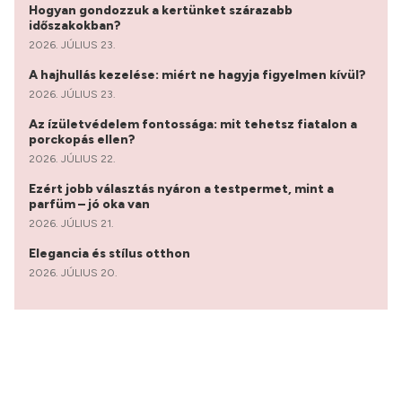
Hogyan gondozzuk a kertünket szárazabb
időszakokban?
2026. JÚLIUS 23.
A hajhullás kezelése: miért ne hagyja figyelmen kívül?
2026. JÚLIUS 23.
Az ízületvédelem fontossága: mit tehetsz fiatalon a
porckopás ellen?
2026. JÚLIUS 22.
Ezért jobb választás nyáron a testpermet, mint a
parfüm – jó oka van
2026. JÚLIUS 21.
Elegancia és stílus otthon
2026. JÚLIUS 20.