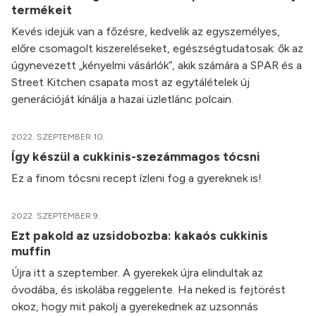
termékeit
Kevés idejük van a főzésre, kedvelik az egyszemélyes,
előre csomagolt kiszereléseket, egészségtudatosak: ők az
úgynevezett „kényelmi vásárlók”, akik számára a SPAR és a
Street Kitchen csapata most az egytálételek új
generációját kínálja a hazai üzletlánc polcain.
2022. SZEPTEMBER 10.
Így készül a cukkinis-szezámmagos tócsni
Ez a finom tócsni recept ízleni fog a gyereknek is!
2022. SZEPTEMBER 9.
Ezt pakold az uzsidobozba: kakaós cukkinis
muffin
Újra itt a szeptember. A gyerekek újra elindultak az
óvodába, és iskolába reggelente. Ha neked is fejtörést
okoz, hogy mit pakolj a gyerekednek az uzsonnás