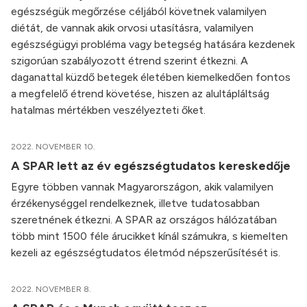
egészségük megőrzése céljából követnek valamilyen
diétát, de vannak akik orvosi utasításra, valamilyen
egészségügyi probléma vagy betegség hatására kezdenek
szigorúan szabályozott étrend szerint étkezni. A
daganattal küzdő betegek életében kiemelkedően fontos
a megfelelő étrend követése, hiszen az alultápláltság
hatalmas mértékben veszélyezteti őket.
2022. NOVEMBER 10.
A SPAR lett az év egészségtudatos kereskedője
Egyre többen vannak Magyarországon, akik valamilyen
érzékenységgel rendelkeznek, illetve tudatosabban
szeretnének étkezni. A SPAR az országos hálózatában
több mint 1500 féle árucikket kínál számukra, s kiemelten
kezeli az egészségtudatos életmód népszerűsítését is.
2022. NOVEMBER 8.