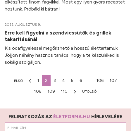
elkészített finom fagyikkal. Most egy ilyen gyors receptet
hoztunk. Próbáld ki bátran!
2022. AUGUSZTUS 9.
Erre kell figyelni a szendvicssütők és grillek
takarításánál
Kis odafigyeléssel megőrizhető a hosszú élettartamuk.
Jöjjön néhány hasznos tanács, hogy a te készüléked is
sokáig szolgáljon.
1
2
3
4
5
6
...
106
107
ELSŐ
108
109
110
UTOLSÓ
FELIRATKOZÁS AZ
ÉLETFORMA.HU
HÍRLEVELÉRE