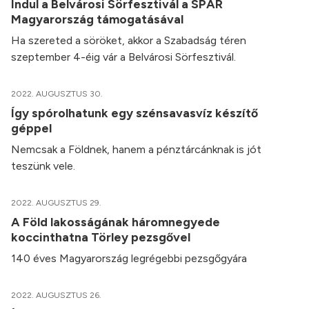
Indul a Belvárosi Sörfesztivál a SPAR
Magyarország támogatásával
Ha szereted a söröket, akkor a Szabadság téren
szeptember 4-éig vár a Belvárosi Sörfesztivál.
2022. AUGUSZTUS 30.
Így spórolhatunk egy szénsavasvíz készítő
géppel
Nemcsak a Földnek, hanem a pénztárcánknak is jót
teszünk vele.
2022. AUGUSZTUS 29.
A Föld lakosságának háromnegyede
koccinthatna Törley pezsgővel
140 éves Magyarország legrégebbi pezsgőgyára
2022. AUGUSZTUS 26.