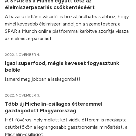
A SPAR és a Munch együtt tesz az
élelmiszerpazarlás csökkentéséért
A hazai üzletlánc vásárlói is hozzájárulhatnak ahhoz, hogy
minél kevesebb élelmiszer landoljon a szemetesben: a
SPAR a Munch online platformmal karöltve szorítja vissza
az élelmiszerpazarlást.
2022. NOVEMBER 4.
Igazi superfood, mégis keveset fogyasztunk
belőle
Ismerd meg jobban a laskagombát!
2022. NOVEMBER 3.
Több új Michelin-csillagos étteremmel
gazdagodott Magyarország
Hét fővárosi hely mellett két vidéki étterem is megkapta
csütörtökön a legrangosabb gasztronómiai minősítést, a
Michelin-csillagot.