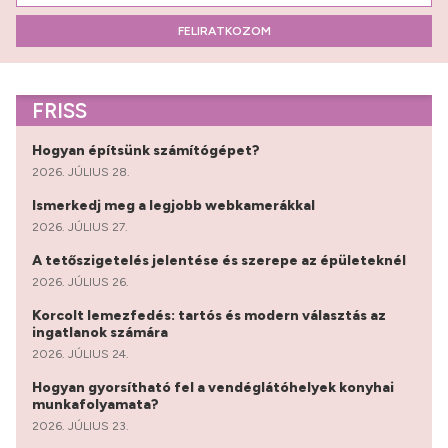
FELIRATKOZOM
FRISS
Hogyan építsünk számítógépet?
2026. JÚLIUS 28.
Ismerkedj meg a legjobb webkamerákkal
2026. JÚLIUS 27.
A tetőszigetelés jelentése és szerepe az épületeknél
2026. JÚLIUS 26.
Korcolt lemezfedés: tartós és modern választás az
ingatlanok számára
2026. JÚLIUS 24.
Hogyan gyorsítható fel a vendéglátóhelyek konyhai
munkafolyamata?
2026. JÚLIUS 23.