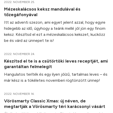
2022. NOVEMBER 25.
Mézeskalácsos keksz mandulával és
tőzegáfonyával
Itt az adventi szezon, ami egyet jelent azzal, hogy egyre
hidegebb az idő, úgyhogy a teánk mellé jól jön egy finom
keksz. Készítsd el ezt a mézeskalácsos kekszet, kuckózz
be és várd az ünnepet te is!
2022. NOVEMBER 24.
Készítsd el te is a csütörtöki leves receptjét, ami
garantáltan felmelegít
Hangulatos teríték és egy ilyen jóízű, tartalmas leves – és
már kész is a tökéletes novemberi rögtönzött ünnep!
2022. NOVEMBER 14.
Vörösmarty Classic Xmas: új néven, de
megtartják a Vörösmarty téri karácsonyi vásárt