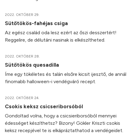
2022. OKTÓBER 29.
Sütőtökös-fahéjas csiga
Az egész család oda lesz ezért az őszi desszertért!
Reggelire, de délutáni nasinak is elkészítheted.
2022. OKTÓBER 28.
Sütőtökös quesadilla
Íme egy tökéletes és talán elsőre kicsit ijesztő, de annál
finomabb halloween-i vendégváró recept.
2022. OKTÓBER 24.
Csokis keksz csicseriborsóból
Gondoltad volna, hogy a csicsieriborsóból mennyei
édességet készíthetsz? Bizony! Gökler Kriszti csokis
keksz recepjével te is elkápráztathatod a vendégeidet.