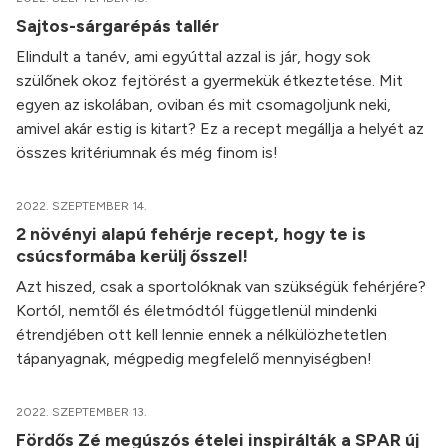
Sajtos-sárgarépás tallér
Elindult a tanév, ami egyúttal azzal is jár, hogy sok
szülőnek okoz fejtörést a gyermekük étkeztetése. Mit
egyen az iskolában, oviban és mit csomagoljunk neki,
amivel akár estig is kitart? Ez a recept megállja a helyét az
összes kritériumnak és még finom is!
2022. SZEPTEMBER 14.
2 növényi alapú fehérje recept, hogy te is
csúcsformába kerülj ősszel!
Azt hiszed, csak a sportolóknak van szükségük fehérjére?
Kortól, nemtől és életmódtól függetlenül mindenki
étrendjében ott kell lennie ennek a nélkülözhetetlen
tápanyagnak, mégpedig megfelelő mennyiségben!
2022. SZEPTEMBER 13.
Fördős Zé megúszós ételei inspirálták a SPAR új