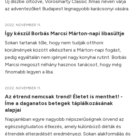
Új díszbe öltözve, Vörösmarty Classic Xmas néven várja
az adventezőket Budapest legnagyobb karácsonyi vására.
2022. NOVEMBER 11.
Így készül Borbás Marcsi Márton-napi libasültje
Sokan tartanak tőle, hogy nem tudják otthoni
körülmények között elkészíteni a Márton-napi fogást,
pedig egyáltalán nem igényel nagy konyhai rutint. Borbás
Marcsi megoszt néhány hasznos tanácsot, hogy még
finomabb legyen a liba.
2022. NOVEMBER 11.
Az étrend nemcsak trend! Életet is menthet! -
Íme a daganatos betegek táplálkozásának
alapjai
Napjainkban egyre nagyobb népszerűségnek örvend az
egészségtudatos étkezés, amely különböző diéták és
étrendek elterjedését eredményezi. Sokan alakformálás és