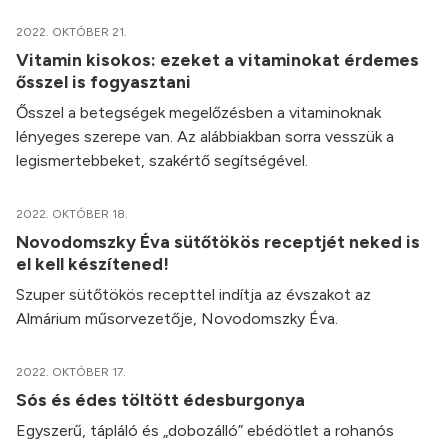
2022. OKTÓBER 21.
Vitamin kisokos: ezeket a vitaminokat érdemes
ősszel is fogyasztani
Ősszel a betegségek megelőzésben a vitaminoknak
lényeges szerepe van. Az alábbiakban sorra vesszük a
legismertebbeket, szakértő segítségével.
2022. OKTÓBER 18.
Novodomszky Éva sütőtökös receptjét neked is
el kell készítened!
Szuper sütőtökös recepttel indítja az évszakot az
Almárium műsorvezetője, Novodomszky Éva.
2022. OKTÓBER 17.
Sós és édes töltött édesburgonya
Egyszerű, tápláló és „dobozálló” ebédötlet a rohanós