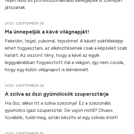
fejlettebb és professzionálisabb kávégépek is szerepet
játszanak.
2022. SZEPTEMBER 29.
Ma ünnepeljük a kávé világnapját!
Feketén, tejjel, cukorral, tejszínnel. A kávét sokféleképp
lehet fogyasztani, az elkészítésének csak a képzelet szab
határt. Az viszont tény, hogy a kávé az egyik
leggyakrabban fogyasztott ital a világon, így nem csoda,
hogy egy külön világnapot is kiérdemelt.
2022. SZEPTEMBER 26.
A szilva az őszi gyümölcsök szupersztárja
Ha ősz, akkor itt a szilva szezonja! Ez a szezonális
gyümölcs igazi szupersztár. De vajon mitől? Olvass
továbbb, tudd meg, aztán készíts el egy szilvás ételt!
2022. SZEPTEMBER 18.