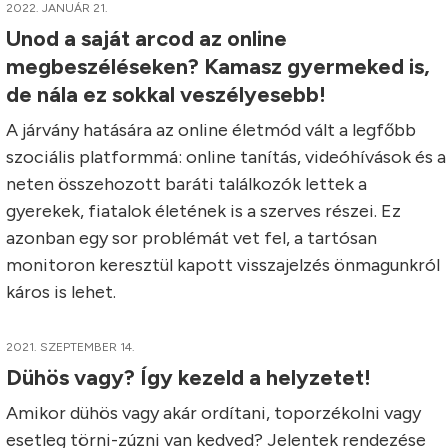
2022. JANUÁR 21.
Unod a saját arcod az online
megbeszéléseken? Kamasz gyermeked is,
de nála ez sokkal veszélyesebb!
A járvány hatására az online életmód vált a legfőbb
szociális platformmá: online tanítás, videóhívások és a
neten összehozott baráti találkozók lettek a
gyerekek, fiatalok életének is a szerves részei. Ez
azonban egy sor problémát vet fel, a tartósan
monitoron keresztül kapott visszajelzés önmagunkról
káros is lehet.
2021. SZEPTEMBER 14.
Dühös vagy? Így kezeld a helyzetet!
Amikor dühös vagy akár ordítani, toporzékolni vagy
esetleg törni-zúzni van kedved? Jelentek rendezése