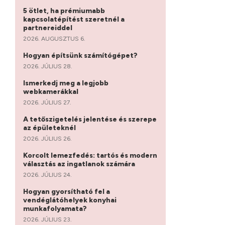
5 ötlet, ha prémiumabb
kapcsolatépítést szeretnél a
partnereiddel
2026. AUGUSZTUS 6.
Hogyan építsünk számítógépet?
2026. JÚLIUS 28.
Ismerkedj meg a legjobb
webkamerákkal
2026. JÚLIUS 27.
A tetőszigetelés jelentése és szerepe
az épületeknél
2026. JÚLIUS 26.
Korcolt lemezfedés: tartós és modern
választás az ingatlanok számára
2026. JÚLIUS 24.
Hogyan gyorsítható fel a
vendéglátóhelyek konyhai
munkafolyamata?
2026. JÚLIUS 23.