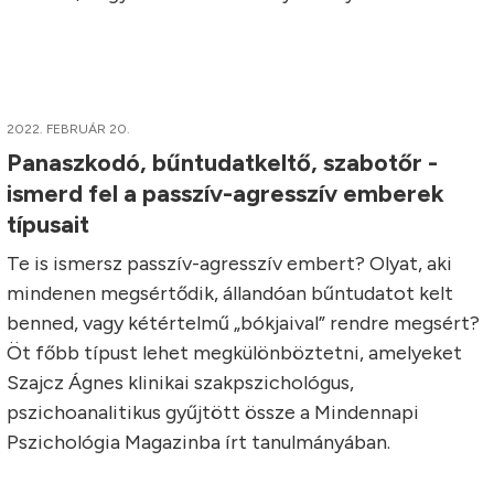
2022. FEBRUÁR 20.
Panaszkodó, bűntudatkeltő, szabotőr -
ismerd fel a passzív-agresszív emberek
típusait
Te is ismersz passzív-agresszív embert? Olyat, aki
mindenen megsértődik, állandóan bűntudatot kelt
benned, vagy kétértelmű „bókjaival” rendre megsért?
Öt főbb típust lehet megkülönböztetni, amelyeket
Szajcz Ágnes klinikai szakpszichológus,
pszichoanalitikus gyűjtött össze a Mindennapi
Pszichológia Magazinba írt tanulmányában.