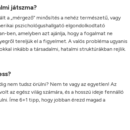
lmi játszma?
ált a „mérgező” minősítés a nehéz természetű, vagy
erikai pszichológushallgató elgondolkodtató
an-ben, amelyben azt ajánlja, hogy a fogalmat ne
nyegről tereljük el a figyelmet. A valós probléma ugyanis
kal inkább a társadalmi, hatalmi struktúrákban rejlik.
hess?
dig nem tudsz örülni? Nem te vagy az egyetlen! Az
lt az egész világ számára, és a hosszú ideje fennálló
zulni. Íme 6+1 tipp, hogy jobban érezd magad a