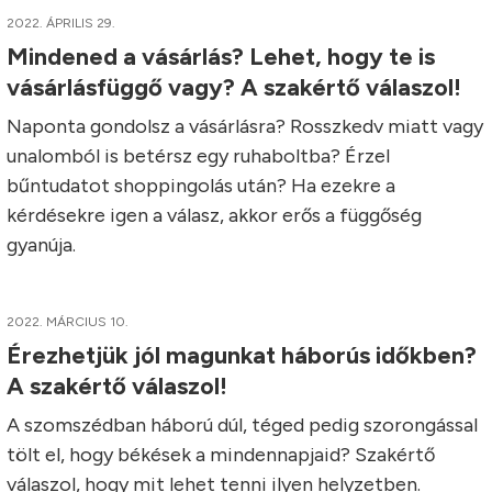
2022. ÁPRILIS 29.
Mindened a vásárlás? Lehet, hogy te is
vásárlásfüggő vagy? A szakértő válaszol!
Naponta gondolsz a vásárlásra? Rosszkedv miatt vagy
unalomból is betérsz egy ruhaboltba? Érzel
bűntudatot shoppingolás után? Ha ezekre a
kérdésekre igen a válasz, akkor erős a függőség
gyanúja.
2022. MÁRCIUS 10.
Érezhetjük jól magunkat háborús időkben?
A szakértő válaszol!
A szomszédban háború dúl, téged pedig szorongással
tölt el, hogy békések a mindennapjaid? Szakértő
válaszol, hogy mit lehet tenni ilyen helyzetben.