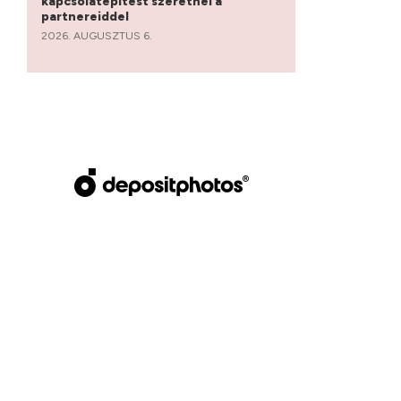
kapcsolatépítést szeretnél a
partnereiddel
2026. AUGUSZTUS 6.