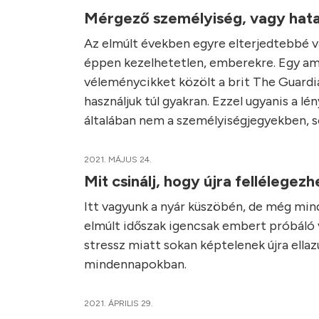
Mérgező személyiség, vagy hata
Az elmúlt években egyre elterjedtebbé v
éppen kezelhetetlen, emberekre. Egy am
véleménycikket közölt a brit The Guardi
használjuk túl gyakran. Ezzel ugyanis a lé
általában nem a személyiségjegyekben, sok
2021. MÁJUS 24.
Mit csinálj, hogy újra fellélegez
Itt vagyunk a nyár küszöbén, de még min
elmúlt időszak igencsak embert próbáló vo
stressz miatt sokan képtelenek újra ella
mindennapokban.
2021. ÁPRILIS 29.